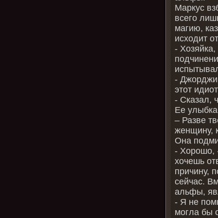
Маркус вз
всего лиш
магию, каз
исходит от
‑ Хозяйка,
подчинени
испытывал
‑ Джорджи 
этот идио
‑ Сказал, 
Ее улыбка
– Разве т
женщину, 
Она подми
‑ Хорошо, 
хочешь отв
причину, 
сейчас. В
альфы, яв
‑ Я не по
могла бы 