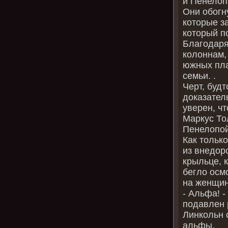
и Пенелопа
Они обогн
которые з
который по
Благодаря
колоннам, 
южных пла
семьи. .
Черт, буд
доказатель
уверен, чт
Маркус То
Пенелопой
Как тольк
из внедор
крыльце, 
бегло осм
на женщин
‑ Альфа! ‑
подавлен 
Линкольн 
альфы.