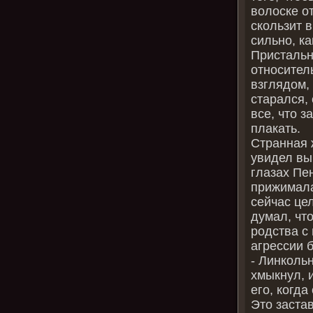
волоске от
скользит в
сильно, ка
Пристальн
относител
взглядом, 
старался, 
все, что з
плакать.
Странная 
увидел вы
глазах Пен
прижималас
сейчас цел
думал, что
родства с 
агрессии 
‑ Линкольн
хмыкнул, 
его, когда
Это застав