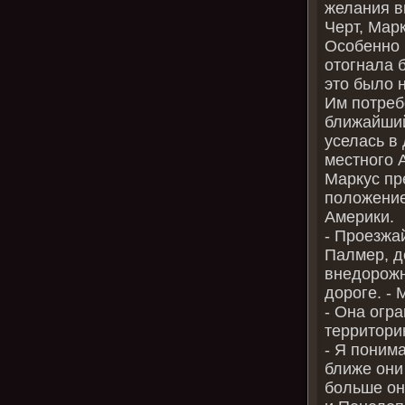
желания в
Черт, Мар
Особенно 
отогнала 
это было 
Им потреб
ближайший
уселась в 
местного 
Маркус пр
положение
Америки.
‑ Проезжай
Палмер, д
внедорожн
дороге. ‑
‑ Она огр
территори
‑ Я поним
ближе они
больше он