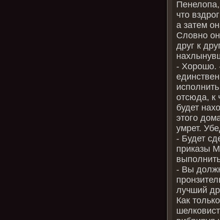
Пенелопа,
что вздро
а затем о
Словно он
друг к др
нахлынувш
‑ Хорошо.
единствен
исполнить 
отсюда, к
будет нах
этого дом
умрет. Убе
‑ Будет с
приказы М
выполнить
‑ Вы долж
пронзител
лучший др
Как тольк
шелковист