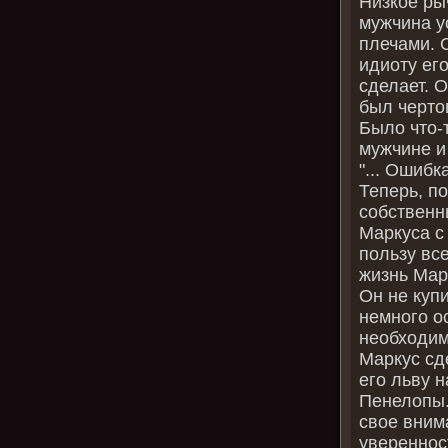
Низкое ры
мужчина у
плечами. 
идиоту его
сделает. О
был черто
Было что‑т
мужчине и
"... Ошибк
Теперь, п
собственн
Маркуса с
пользу вс
жизнь Мар
Он не купи
немного ос
необходимо
Маркус сд
его льву 
Пенелопы.
свое вним
увереннос