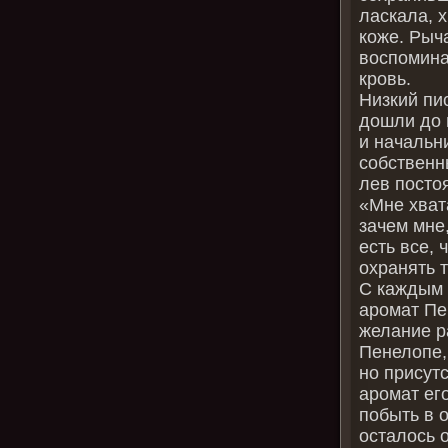
ласкала, х
коже. Рыч
воспомина
кровь.
Низкий пи
дошли до н
и начальн
собственн
лев посто
«Мне хвата
зачем мне,
есть все, 
охранять 
С каждым 
аромат Пе
желание р
Пенелопе, 
но присут
аромат ег
побыть в 
осталось о