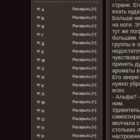
стране. Е
Раскрыть [+]
А
ехать куд
Больше не
Раскрыть [+]
Б
на ноги. 
Раскрыть [+]
В
тут же пог
Раскрыть [+]
Г
большим. 
Раскрыть [+]
группы в 
Д
недостато
Раскрыть [+]
Е
чувствова
Раскрыть [+]
Ж
принять ду
Раскрыть [+]
З
ароматы в
Его зверю
Раскрыть [+]
И
нужно убра
Раскрыть [+]
К
всех.
Раскрыть [+]
Л
‑ Альфа? 
Раскрыть [+]
ним.
М
Удивитель
Раскрыть [+]
Н
самосохра
Раскрыть [+]
О
молчала с
Раскрыть [+]
П
стольких 
настроени
Раскрыть [+]
Р