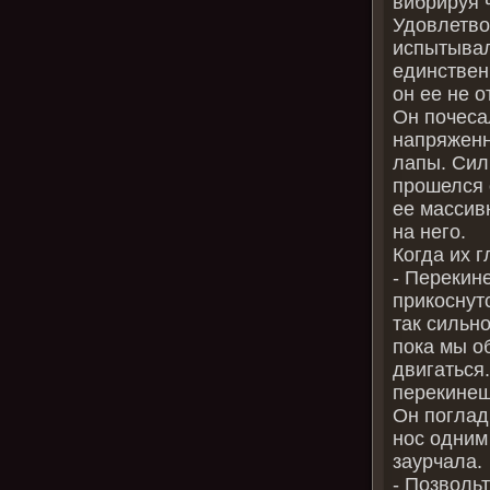
вибрируя ч
Удовлетво
испытывал
единствен
он ее не о
Он почеса
напряженн
лапы. Сил
прошелся 
ее массив
на него.
Когда их г
‑ Перекин
прикоснут
так сильно
пока мы о
двигаться.
перекинеш
Он поглад
нос одним
заурчала.
‑ Позвольт