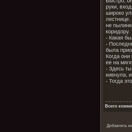
Быстро, о
руки, вхо
широко ул
лестнице.
не пылинки
коридору.
‑ Какая б
‑ Последня
была прио
Когда они
ее на мяг
‑ Здесь ты
кивнула, 
‑ Тогда эт
Всего комме
Добавлять к