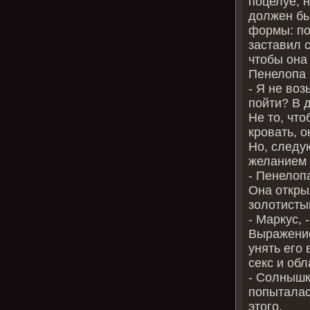
поцелуе, н
должен бы
формы: п
заставил с
чтобы она 
Пенелопа 
‑ Я не во
пойти? В 
Не то, что
кровать, о
Но, следу
желанием 
‑ Пенелоп
Она откры
золотисты
‑ Маркус, 
Выражение
унять его
секс и об
‑ Солнышк
попыталась
этого.