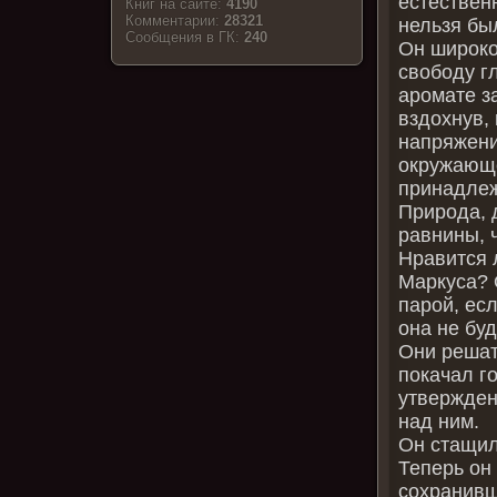
естествен
Книг на сайте:
4190
Комментарии:
28321
нельзя бы
Cообщения в ГК:
240
Он широко
свободу г
аромате з
вздохнув, 
напряжени
окружающе
принадлеж
Природа, 
равнины, 
Нравится л
Маркуса? 
парой, есл
она не буд
Они решат
покачал г
утвержден
над ним.
Он стащил
Теперь он
сохранивш