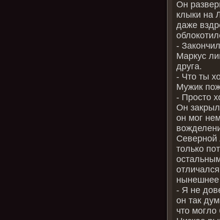
Он развер
клыки на 
даже вздр
облокотил
‑ Закончи
Маркус ли
друга.
‑ Что ты 
Мужик пож
‑ Просто 
Он закрыл 
он мог не
вожделени
Северной 
только пот
остальным
отличался
нынешнее 
‑ Я не до
он так ду
что могло