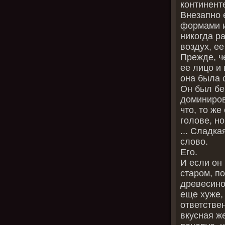
континент
Внезапно 
формами и
никогда р
воздух, ее
Прежде, ч
ее лицо и 
она была с
Он был бе
доминиров
что, то же
голове, но
... Сладка
слово.
Его.
И если он 
старом, п
древесиной
еще хуже, 
ответствен
вкусная ж