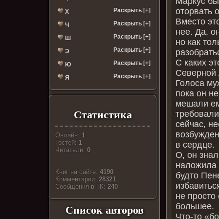
Маркус бы
оторвать 
Раскрыть [+]
Х
Вместо эт
Раскрыть [+]
Ч
нее. Да, 
Раскрыть [+]
Ш
но как то
Раскрыть [+]
разобрать
Э
С каких э
Раскрыть [+]
Ю
Северной 
Раскрыть [+]
Я
Голоса му
пока он не
мешали ем
Статистика
требовали
сейчас, н
возбужден
Онлайн:
1
Гостей:
1
в сердце.
Читатели:
0
О, он знал
наложила 
Книг на сайте:
4190
будто Пен
Комментарии:
28321
избавитьс
Cообщения в ГК:
240
не просто
большее.
Список авторов
Что‑то «б