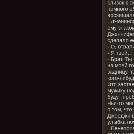
близок к 
немного о
восхищала
‑ Дженниф
ему знако
Дженнифер
сделало е
‑ О, отвал
‑ Я твой…
‑ Брат. Ты
на моей г
задницу, т
кого‑нибуд
Это заста
мужику нед
будут про
Чьи‑то мя
о том, что
Джорджи в
улыбка по
‑ Пенелоп