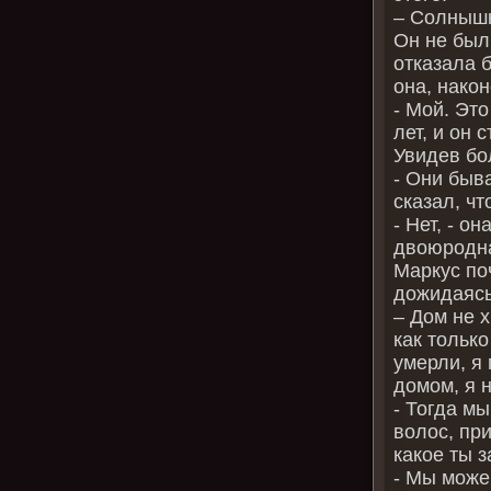
– Солныш
Он не был 
отказала б
она, након
‑ Мой. Это
лет, и он 
Увидев бол
‑ Они быв
сказал, чт
‑ Нет, ‑ о
двоюродна
Маркус поч
дожидаясь
– Дом не 
как только
умерли, я
домом, я н
‑ Тогда мы
волос, при
какое ты 
‑ Мы можем