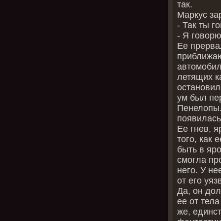
так.
Маркус за
‑ Так ты г
‑ Я говор
Ее прерва
приближаю
автомобил
летящих к
остановил
ум был пе
Пенелопы.
появилась
Ее гнев, я
того, как 
быть в яр
смогла пр
него. У н
от его уяз
Да, он до
ее от тела
же, единст