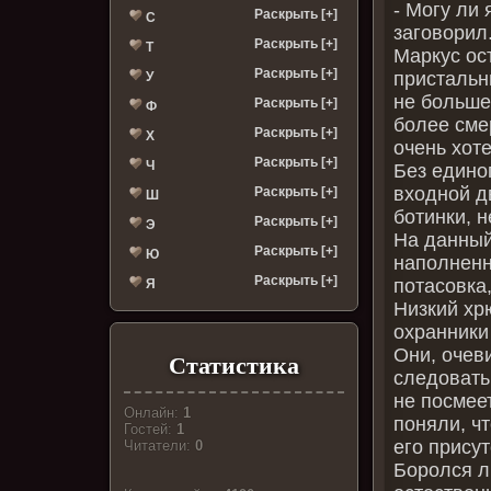
‑ Могу ли
Раскрыть [+]
С
заговорил
Раскрыть [+]
Т
Маркус ос
Раскрыть [+]
пристальн
У
не больше
Раскрыть [+]
Ф
более сме
Раскрыть [+]
Х
очень хот
Раскрыть [+]
Ч
Без едино
входной д
Раскрыть [+]
Ш
ботинки, 
Раскрыть [+]
Э
На данный
Раскрыть [+]
Ю
наполненн
Раскрыть [+]
потасовка
Я
Низкий хр
охранники
Они, очев
Статистика
следовать
не посмеет
Онлайн:
1
поняли, чт
Гостей:
1
его присут
Читатели:
0
Боролся л