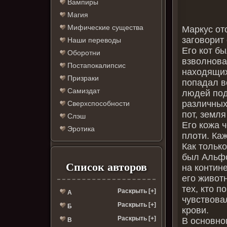
Вампиры
Магия
Мифические существа
Маркус от
заговорит 
Наши переводы
Его кот б
Оборотни
взволнова
Постапокалипсис
находящих
Призраки
попадал во
Самиздат
людей под
различных
Сверхспособности
пот, земля
Слэш
Его кожа ч
Эротика
плоти. Ка
Как только
был Альфо
Список авторов
на контине
его живот
тех, кто п
Раскрыть [+]
А
чувствовал
Раскрыть [+]
Б
крови.
Раскрыть [+]
В основно
В