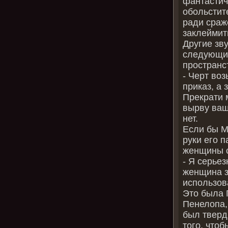
фантастиче
обольстит
ради сраже
заклеймить
Другие зв
следующие
пространс
‑ Черт воз
приказ, а
Прекрати 
вырву ваш
нет.
Если бы М
руки его 
женщины с
‑ Я серьез
женщина з
использов
Это была 
Пенелопа,
был тверд,
того, чтоб