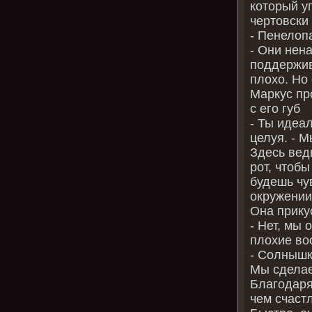
который уг
чертовски
‑ Пенелоп
‑ Они нен
поддержив
плохо. Но
Маркус пр
с его губ
‑ Ты идеа
целуя. ‑ 
Здесь вед
рот, чтобы
будешь чу
окружении
Она прику
‑ Нет, мы
плохие во
‑ Солнышк
Мы сделае
Благодаря
чем счастл