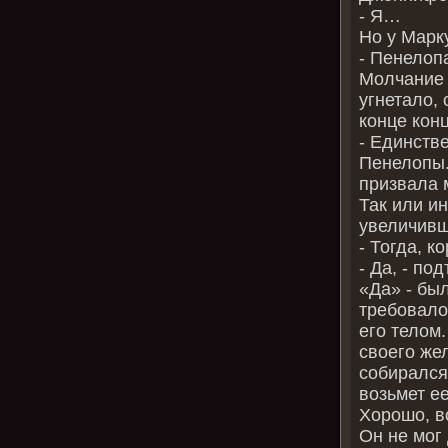
‑ Я…
Но у Марк
‑ Пенелоп
Молчание 
угнетало,
конце кон
‑ Единстве
Пенелопы.
призвала 
Так или и
увеличивш
‑ Тогда, к
‑ Да, ‑ п
«Да» ‑ был
требовалос
его телом.
своего жел
собирался 
возьмет е
Хорошо, в
Он не мог