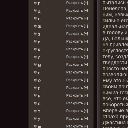
пытались 
Раскрыть [+]
Г
Пенелопа 
Раскрыть [+]
Д
ним, невы
Раскрыть [+]
Е
сильно ег
идеальная,
Раскрыть [+]
Ж
в голову и
Раскрыть [+]
З
Да, больш
Раскрыть [+]
И
не привле
Раскрыть [+]
округлостя
К
телу, созд
Раскрыть [+]
Л
твердости
Раскрыть [+]
М
просто не
Раскрыть [+]
Н
позволяющ
Ему это б
Раскрыть [+]
О
своим поч
Раскрыть [+]
П
ним за го
Раскрыть [+]
Р
все, что е
Раскрыть [+]
побороть 
С
Впервые в
Раскрыть [+]
Т
страха при
Раскрыть [+]
У
Джастина 
Раскрыть [+]
Ф