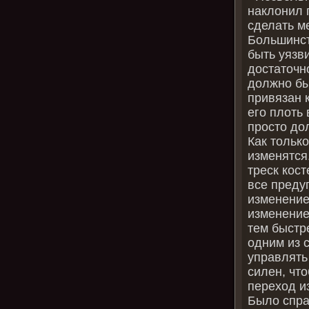
наклонил 
сделать м
Большинст
быть уязв
достаточн
должно бы
привязан к
его плоть 
просто до
Как только
изменятся
треск кос
все предуп
изменение
изменение
тем быстр
одним из 
управлять
силен, чт
переход и
Было спра