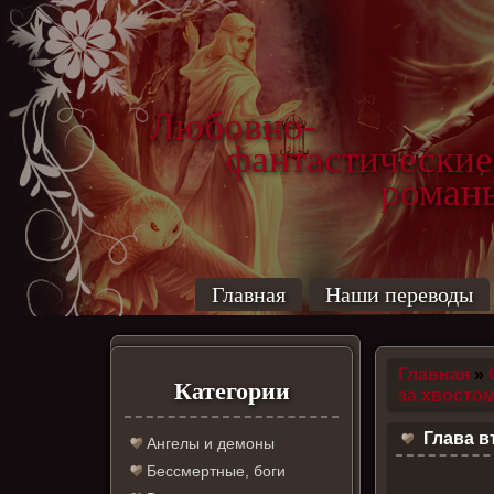
Любовно-
фантастические
роман
Главная
Наши переводы
Главная
»
Категории
за хвосто
Глава в
Ангелы и демоны
Бессмертные, боги