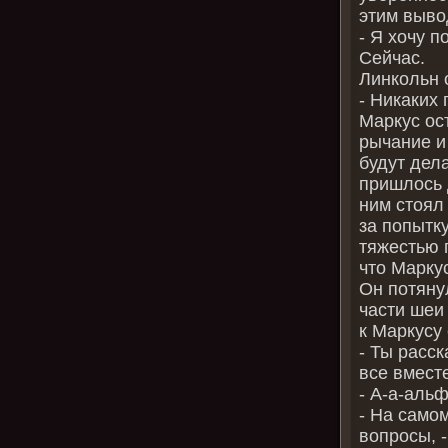
этим выво
‑ Я хочу 
Сейчас.
Линкольн 
‑ Никаких
Маркус ос
рычание и
будут дел
пришлось 
ним стоял
за попытк
тяжестью 
что Марку
Он потяну
части шеи
к Маркусу
‑ Ты расс
все вмест
‑ А‑а‑альф
‑ На само
вопросы, 