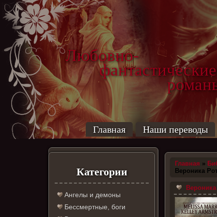
Любовно-
фантастические
роман
Главная
Наши переводы
Главная
»
Би
Категории
Вероника Ро
Вероника 
Ангелы и демоны
Бессмертные, боги