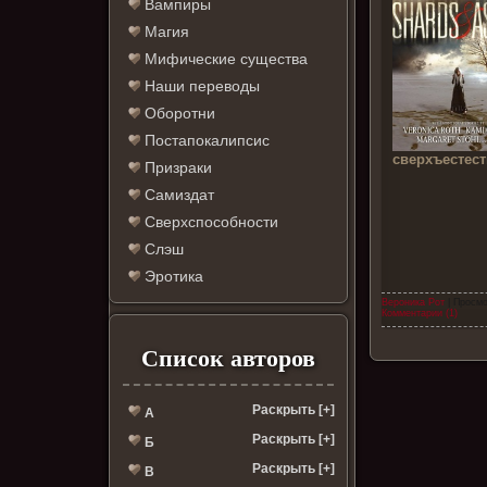
Вампиры
Магия
Мифические существа
Наши переводы
Оборотни
Постапокалипсис
сверхъестес
Призраки
Самиздат
Сверхспособности
Слэш
Эротика
Вероника Рот
| Просмо
Комментарии (1)
Список авторов
Раскрыть [+]
А
Раскрыть [+]
Б
Раскрыть [+]
В