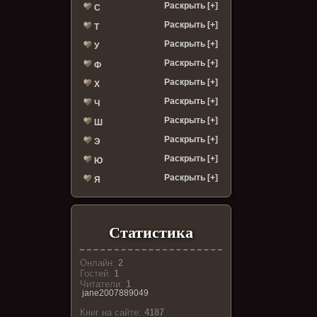
Раскрыть [+]
С
Раскрыть [+]
Т
Раскрыть [+]
У
Раскрыть [+]
Ф
Раскрыть [+]
Х
Раскрыть [+]
Ч
Раскрыть [+]
Ш
Раскрыть [+]
Э
Раскрыть [+]
Ю
Раскрыть [+]
Я
Статистика
Онлайн:
2
Гостей:
1
Читатели:
1
jane2007889049
Книг на сайте:
4187