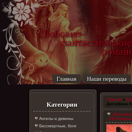
Любовно-
фантастические
роман
Главная
Наши переводы
Главная
»
Би
Категории
Джозефина А
Джозефина
Ангелы и демоны
(Пробуждени
Бессмертные, боги