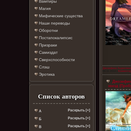
Вампиры
Магия
Мифические существа
Наши переводы
Оборотни
Постапокалипсис
Призраки
Самиздат
Сверхспособности
Слэш
Джозефина Анджелин
04.11.2014
|
Комментар
Эротика
Джозефин
звезд (Проб
Список авторов
Раскрыть [+]
А
Раскрыть [+]
Б
Раскрыть [+]
В