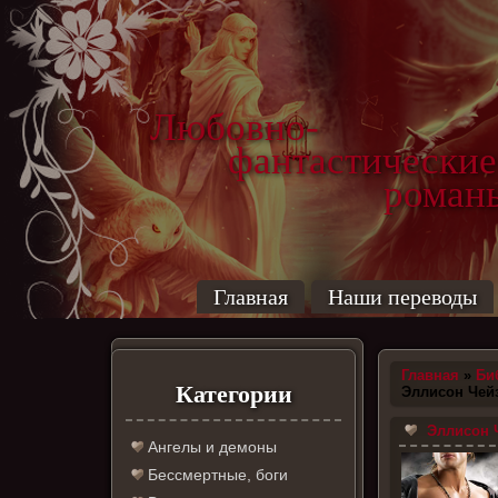
Любовно-
фантастические
роман
Главная
Наши переводы
Главная
»
Би
Категории
Эллисон Чей
Эллисон 
Ангелы и демоны
Бессмертные, боги