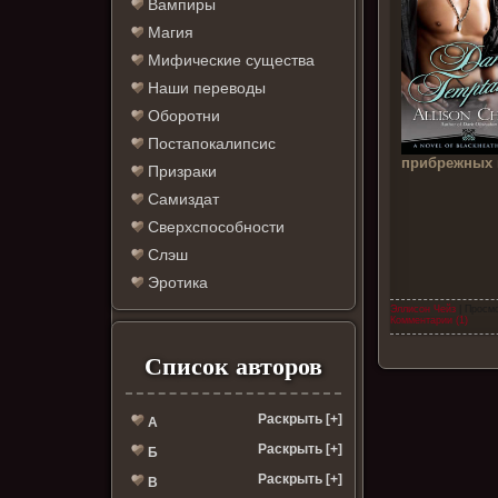
Вампиры
Магия
Мифические существа
Наши переводы
Оборотни
Постапокалипсис
прибрежных 
Призраки
Самиздат
Сверхспособности
Слэш
Эротика
Эллисон Чейз
| Просмо
Комментарии (1)
Список авторов
Раскрыть [+]
А
Раскрыть [+]
Б
Раскрыть [+]
В