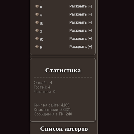
Раскрыть [+]
Х
Раскрыть [+]
Ч
Раскрыть [+]
Ш
Раскрыть [+]
Э
Раскрыть [+]
Ю
Раскрыть [+]
Я
Статистика
Онлайн:
4
Гостей:
4
Читатели:
0
Книг на сайте:
4189
Комментарии:
28321
Cообщения в ГК:
240
Список авторов