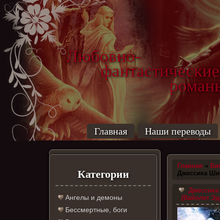
Любовно-
фантастические
роман
Главная
Наши переводы
Главная
»
Би
Категории
Джессика Ши
Джессика
Ангелы и демоны
(Вайолет Эд
Бессмертные, боги