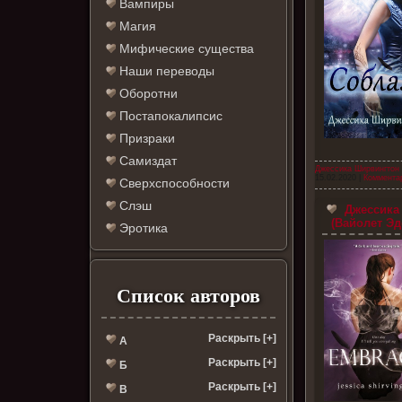
Вампиры
Магия
Мифические существа
Наши переводы
Оборотни
Постапокалипсис
Призраки
Самиздат
Джессика Ширвингтон
15.02.2020
|
Комментар
Сверхспособности
Слэш
Джессика 
(Вайолет Эд
Эротика
Список авторов
Раскрыть [+]
А
Раскрыть [+]
Б
Раскрыть [+]
В