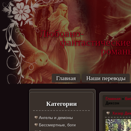
Любовно-
фантастические
роман
Главная
Наши переводы
Главная
»
Би
Категории
Диксон
Хизер Дик
Ангелы и демоны
Бессмертные, боги