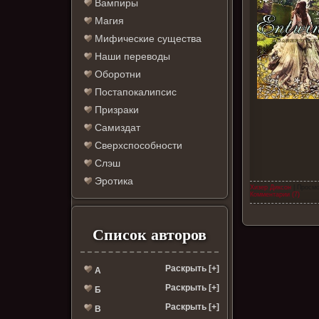
Вампиры
Магия
Мифические существа
Наши переводы
Оборотни
Постапокалипсис
Призраки
Самиздат
Сверхспособности
Слэш
Эротика
Хизер Диксон
| Просмо
Комментарии (7)
Список авторов
Раскрыть [+]
А
Раскрыть [+]
Б
Раскрыть [+]
В