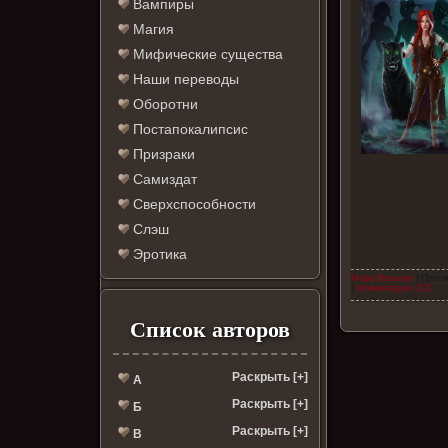
Вампиры
Магия
Мифические существа
Наши переводы
Оборотни
Постапокалипсис
Призраки
Самиздат
Сверхспособности
Слэш
Эротика
Мира Вольная
| Просм
|
Комментарии (13)
Список авторов
Раскрыть [+]
А
Раскрыть [+]
Б
Раскрыть [+]
В