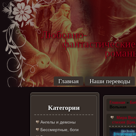
Любовно-
фантастические
роман
Главная
Наши переводы
Главная
»
Би
Категории
Вольная
Мира Воль
Ангелы и демоны
стихия (Цик
Бессмертные, боги