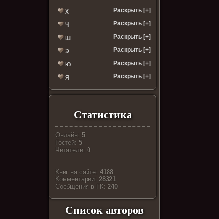
Раскрыть [+]
Х
Раскрыть [+]
Ч
Раскрыть [+]
Ш
Раскрыть [+]
Э
Раскрыть [+]
Ю
Раскрыть [+]
Я
Статистика
Онлайн:
5
Гостей:
5
Читатели:
0
Книг на сайте:
4188
Комментарии:
28321
Cообщения в ГК:
240
Список авторов