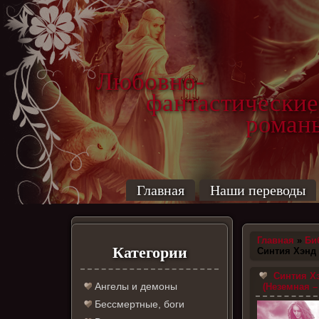
Любовно-
фантастические
роман
Главная
Наши переводы
Главная
»
Би
Категории
Синтия Хэнд
Синтия Хэ
Ангелы и демоны
(Неземная – 
Бессмертные, боги