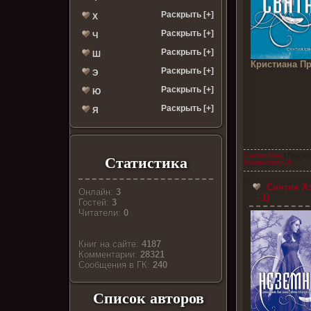
Раскрыть [+]
Х
Раскрыть [+]
Ч
Раскрыть [+]
Ш
Кристиана Пр
Раскрыть [+]
Э
Раскрыть [+]
Ю
Раскрыть [+]
Я
Синтия Хэнд
| Просмо
Статистика
Комментарии (4)
Синтия Хэ
Онлайн:
3
- 1)
Гостей:
3
Читатели:
0
Книг на сайте:
4187
Комментарии:
28321
Cообщения в ГК:
240
Список авторов