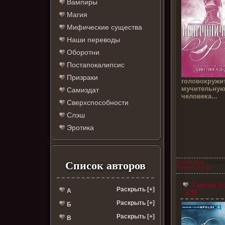
Вампиры
Магия
Мифические существа
Наши переводы
Оборотни
Постапокалипсис
Призраки
головокружи
мучительную
Самиздат
человека...
Сверхспособности
Слэш
Эротика
Список авторов
Синтия Хэнд
| Просмо
Комментарии (0)
Синтия Хэ
Раскрыть [+]
А
2,5)
Раскрыть [+]
Б
Раскрыть [+]
В