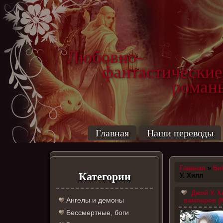
Любовно-
фантастические
роман
Главная
Наши переводы
Главная
»
Би
Категории
У. Хилл
Джой У. Х
Ангелы и демоны
вампиров (К
Бессмертные, боги