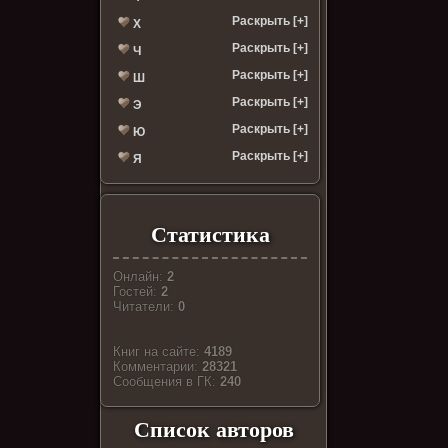
Раскрыть [+]
Х
Раскрыть [+]
Ч
Раскрыть [+]
Ш
Раскрыть [+]
Э
Раскрыть [+]
Ю
Раскрыть [+]
Я
Статистика
Онлайн:
2
Гостей:
2
Читатели:
0
Книг на сайте:
4189
Комментарии:
28321
Cообщения в ГК:
240
Список авторов