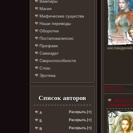
Вампиры
Магия
Мифические существа
Наши переводы
Оборотни
Постапокалипсис
Призраки
наслаждений
Самиздат
Сверхспособности
Слэш
Эротика
Джой У. Хилл
| Просмо
Комментарии (6)
Список авторов
Джой У. Х
(Королева в
Раскрыть [+]
А
Раскрыть [+]
Б
Раскрыть [+]
В