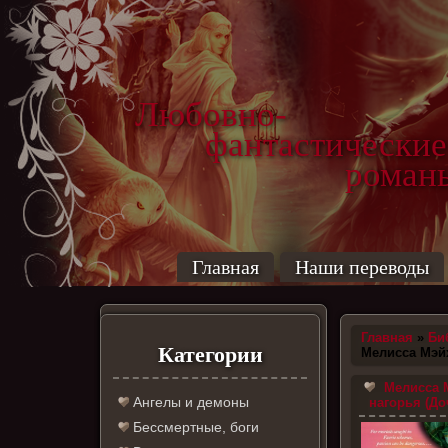
Любовно-
фантастические
роман
Главная
Наши переводы
Главная
»
Би
Категории
Мелисса Мэ
Мелисса М
Ангелы и демоны
нагорья (До
Бессмертные, боги