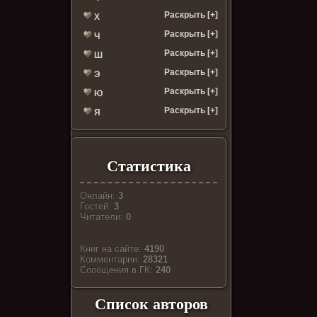
Раскрыть [+]
Х
Раскрыть [+]
Ч
Раскрыть [+]
Ш
Раскрыть [+]
Э
Раскрыть [+]
Ю
Раскрыть [+]
Я
Статистика
Онлайн:
3
Гостей:
3
Читатели:
0
Книг на сайте:
4190
Комментарии:
28321
Cообщения в ГК:
240
Список авторов