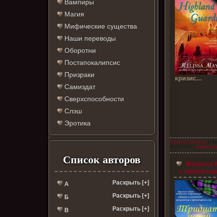
Вампиры
Магия
Мифические существа
Наши переводы
Оборотни
Постапокалипсис
Призраки
кризис...
Самиздат
Сверхспособности
Слэш
Эротика
Мелисса Мэйхью
| Пр
24.05.2015
|
Комментар
Список авторов
Мелисса М
с мужем-гор
Раскрыть [+]
А
Раскрыть [+]
Б
Раскрыть [+]
В