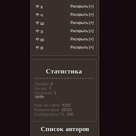
Раскрыть [+]
Х
Раскрыть [+]
Ч
Раскрыть [+]
Ш
Раскрыть [+]
Э
Раскрыть [+]
Ю
Раскрыть [+]
Я
Статистика
Онлайн:
8
Гостей:
7
Читатели:
1
delfin
Книг на сайте:
4189
Комментарии:
28321
Cообщения в ГК:
240
Список авторов