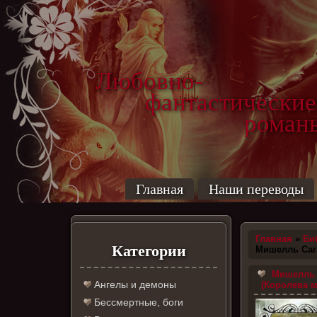
Любовно-
фантастические
роман
Главная
Наши переводы
Главная
»
Би
Категории
Мишелль Саг
Мишелль 
Ангелы и демоны
(Королева м
Бессмертные, боги