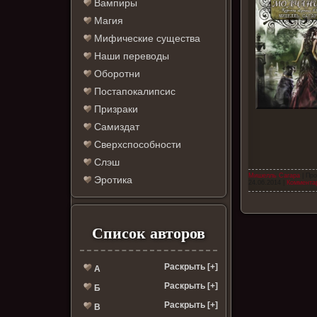
Вампиры
Магия
Мифические существа
Наши переводы
Оборотни
Постапокалипсис
Призраки
Самиздат
Сверхспособности
Слэш
Мишелль Сагара
| Про
Эротика
24.06.2014
|
Комментар
Список авторов
Раскрыть [+]
А
Раскрыть [+]
Б
Раскрыть [+]
В