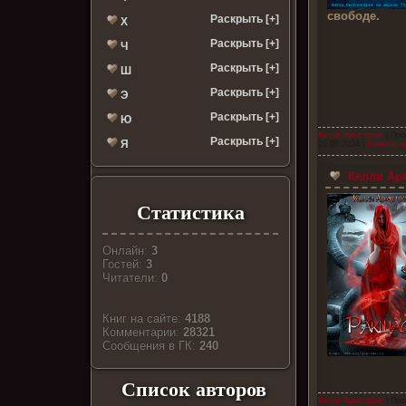
свободе.
Раскрыть [+]
Х
Раскрыть [+]
Ч
Раскрыть [+]
Ш
Раскрыть [+]
Э
Раскрыть [+]
Ю
Келли Армстронг
| Про
Раскрыть [+]
Я
20.08.2024
|
Комментар
Келли Ар
Статистика
Онлайн:
3
Гостей:
3
Читатели:
0
Книг на сайте:
4188
Комментарии:
28321
Cообщения в ГК:
240
Список авторов
Келли Армстронг
| Про