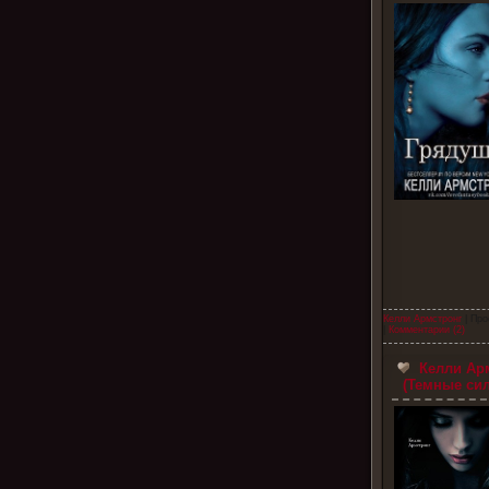
Келли Армстронг
| Про
|
Комментарии (2)
Келли Ар
(Темные си