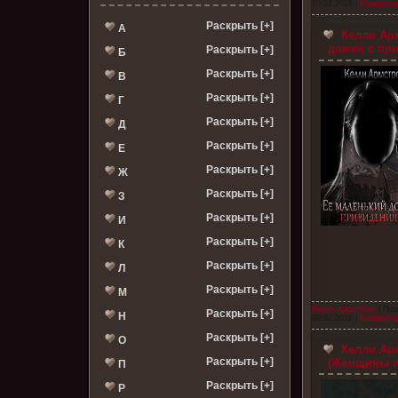
10.02.2018
|
Комментар
Раскрыть [+]
А
Келли Ар
домик с пр
Раскрыть [+]
Б
Раскрыть [+]
В
Раскрыть [+]
Г
Раскрыть [+]
Д
Раскрыть [+]
Е
Раскрыть [+]
Ж
Раскрыть [+]
З
Раскрыть [+]
И
Раскрыть [+]
К
Раскрыть [+]
Л
Раскрыть [+]
М
Келли Армстронг
| Про
Раскрыть [+]
Н
09.02.2018
|
Комментар
Раскрыть [+]
О
Келли Арм
Раскрыть [+]
(Женщины и
П
Раскрыть [+]
Р