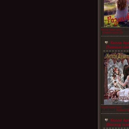
Келли Армстронг
| Про
|
Комментарии (0)
Келли Арм
(Темные сил
Келли Армстронг
| Про
21.09.2014
|
Комментар
Келли Арм
(Восход тьм