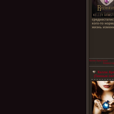
среднестатис
кого-то норм
жизнь измени
Келли Армстронг
| Про
26.01.2013
|
Комментар
Келли Арм
(Темные си