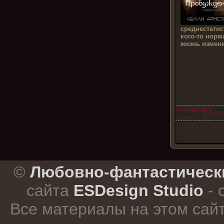
среднестатис
кого-то норм
жизнь измени
Келли Армстронг
| Про
14.01.2013
|
Комментар
.
©
Любовно-фантастическ
сайта
ESDesign Studio
- 
Все материалы на этом сай