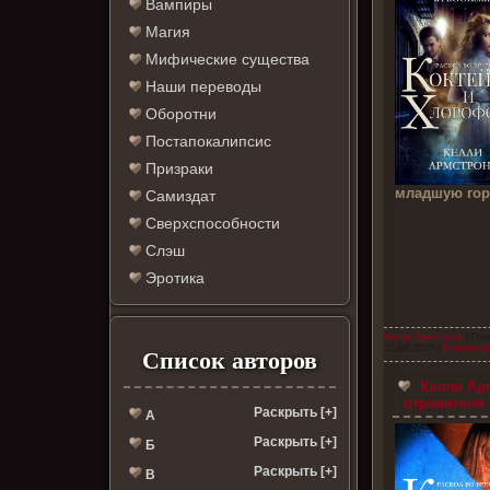
Вампиры
Магия
Мифические существа
Наши переводы
Оборотни
Постапокалипсис
Призраки
младшую гор
Самиздат
Сверхспособности
Слэш
Эротика
Келли Армстронг
| Про
25.06.2026
|
Комментар
Список авторов
Келли Ар
отравителя 
Раскрыть [+]
А
Раскрыть [+]
Б
Раскрыть [+]
В