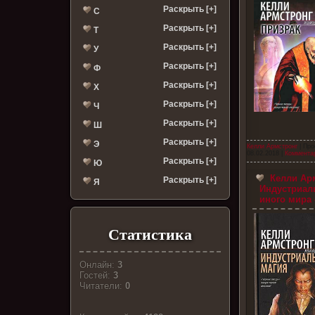
Раскрыть [+]
С
Раскрыть [+]
Т
Раскрыть [+]
У
Раскрыть [+]
Ф
Раскрыть [+]
Х
Раскрыть [+]
Ч
Раскрыть [+]
Ш
Раскрыть [+]
Э
Келли Армстронг
| Про
08.02.2018
|
Комментар
Раскрыть [+]
Ю
Келли Арм
Раскрыть [+]
Я
Индустриал
иного мира 
Статистика
Онлайн:
3
Гостей:
3
Читатели:
0