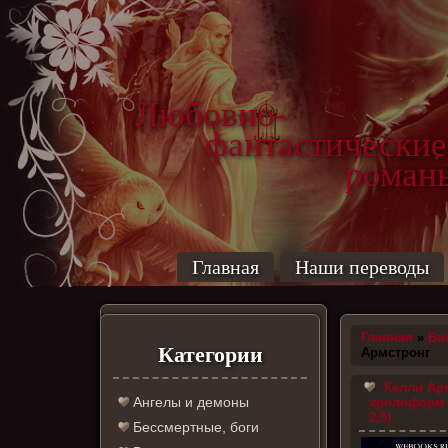
Любовно-
фантастические
роман
Главная
Наши переводы
Главная
»
Би
Категории
Армстронг
Келли Арм
Ангелы и демоны
хролоформ 
2,5)
Бессмертные, боги