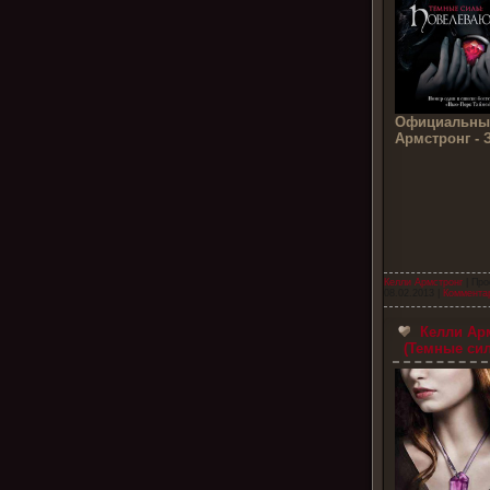
Официальный
Армстронг - 
Келли Армстронг
| Про
08.02.2013
|
Комментар
Келли Арм
(Темные си