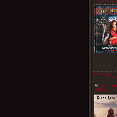
(Женщины и
Келли Армстронг
| Про
05.02.2018
|
Комментар
Келли Арм
(Темные сил