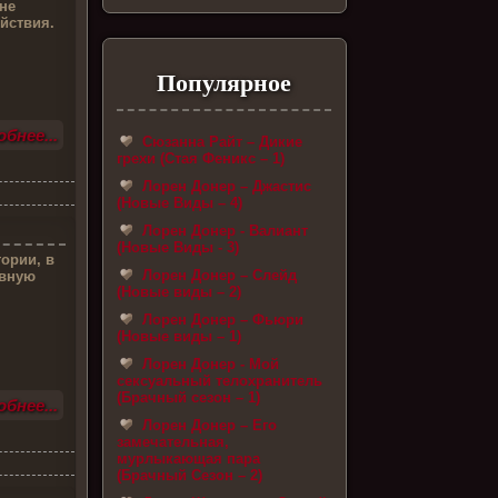
не
ействия.
Популярное
бнее...
Сюзанна Райт – Дикие
грехи (Стая Феникс – 1)
Лорен Донер – Джастис
(Новые Виды – 4)
Лорен Донер - Валиант
(Новые Виды - 3)
ории, в
Лорен Донер – Слейд
евную
(Новые виды – 2)
Лорен Донер – Фьюри
(Новые виды – 1)
Лорен Донер - Мой
сексуальный телохранитель
(Брачный сезон – 1)
бнее...
Лорен Донер – Его
замечательная,
мурлыкающая пара
(Брачный Сезон – 2)