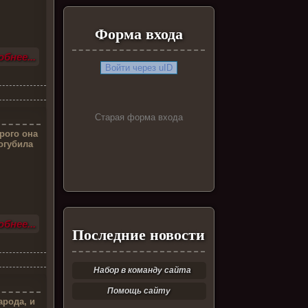
Форма входа
бнее...
Войти через uID
Старая форма входа
рого она
огубила
бнее...
Последние новости
Набор в команду сайта
Помощь сайту
арода, и