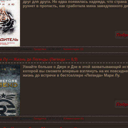
друг для друга. Но едва появилась надежда, что страна 
рухнет в пропасть, как сработала мина замедленного д
Подро
смотров: 3837 | Добавила:
Триадочка
|
11.04.2017
|
Комментарии (0)
 Лу — Жизнь до Легенды (Легенда — 0,5)
У
знайте больше о Джун и Дэе в этой захватывающей ист
которой вы сможете впервые взглянуть на их повседн
жизнь до встречи в бестселлере «Легенда» Мари Лу.
Подро
смотров: 3644 | Добавила:
Триадочка
|
08.04.2017
|
Комментарии (0)