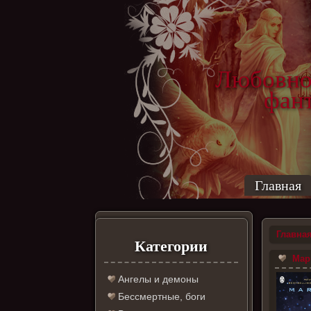
Любовно
фантас
ро
Главная
Главна
Категории
Мари
Ангелы и демоны
Бессмертные, боги