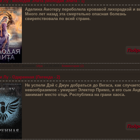
 Лу - Молодая Элита (Молодая Элита - 1)
А
делина Амотеру переболела кровавой лихорадкой и в
Много лет назад эта смертельно опасная болезнь
свирепствовала по всей стране.
Подро
смотров: 8628 | Добавила:
Ulya
|
23.05.2015
|
Комментарии (2)
 Лу - Одаренная (Легенда - 2)
Н
е успели Дэй с Джун добраться до Вегаса, как случает
невообразимое - умирает Электор Примо, и его сын Ан
занимает место отца. Республика на грани хаоса.
Подро