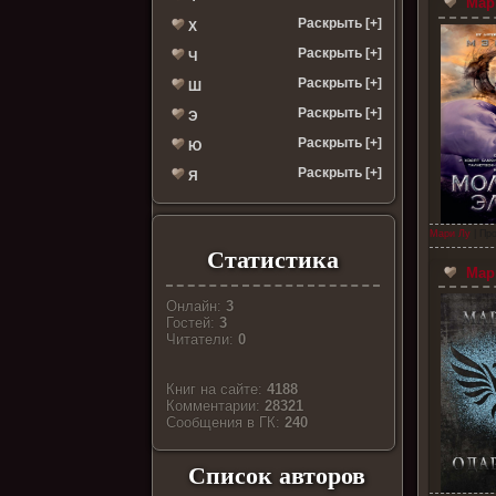
Мари
Раскрыть [+]
Х
Раскрыть [+]
Ч
Раскрыть [+]
Ш
Раскрыть [+]
Э
Раскрыть [+]
Ю
Раскрыть [+]
Я
Мари Лу
| Про
Статистика
Мари
Онлайн:
3
Гостей:
3
Читатели:
0
Книг на сайте:
4188
Комментарии:
28321
Cообщения в ГК:
240
Список авторов