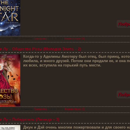
Подро
смотров: 3289 | Добавила:
Триадочка
|
21.11.2017
|
Комментарии (1)
 Лу – Общество Розы (Молодая Элита – 2)
К
огда-то у Аделины Амотеру был отец, был принц, кото
любила, и много друзей. Потом они предали ее, и она п
их всех, вступила на горький путь мести.
Подро
смотров: 4561 | Добавила:
Триадочка
|
13.04.2017
|
Комментарии (0)
 Лу – Победитель (Легенда – 3)
Д
жун и Дэй очень многим пожертвовали и для своего н