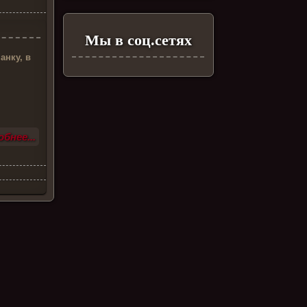
Мы в соц.сетях
анку, в
бнее...