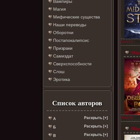
Вампиры
Магия
Мифические существа
Наши переводы
Оборотни
Постапокалипсис
Мари Лу
| Про
Призраки
Мари
Самиздат
Сверхспособности
Слэш
Эротика
Список авторов
Раскрыть [+]
Мари Лу
| Про
А
Раскрыть [+]
Б
Мари
Раскрыть [+]
В