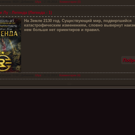
смотров: 6629 | Добавила:
Ulya
|
17.09.2014
|
Комментарии (0)
 Лу - Легенда (Легенда - 1)
Н
а Земле 2130 год. Существующий мир, подвергшийся
катастрофическим изменениям, словно вывернут наизн
нем больше нет ориентиров и правил.
Подро
смотров: 5748 | Добавила:
Ulya
|
20.11.2013
|
Комментарии (4)