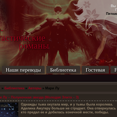
Вы 
Пятниц
-
тические
маны
Наши переводы
Библиотека
Гостевая
F
я
»
Библиотека
»
Авторы
» Мари Лу
 Лу – Полуночная звезда (Молодая Элита – 3)
О
днажды тьма окутала мир, и у тьмы была королева.
Аделина Амутеру больше не страдает. Она отвернулась о
кто предал ее и добилась конечной мести, победы.