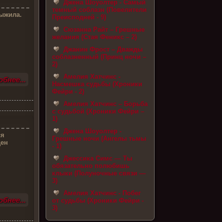
Джена Шоуолтер - Самый
темный соблазн (Повелители
ыжила.
Преисподней - 9)
Сюзанна Райт – Грешные
желания (Стая Феникс – 2)
Джанин Фрост – Дважды
соблазненный (Принц ночи –
2)
Амелия Хатчинс -
бнее...
Насмешка судьбы (Хроники
Фейри - 2)
Амелия Хатчинс – Борьба
с судьбой (Хроники Фейри –
1)
Джена Шоуолтер -
ся
Грешные ночи (Ангелы тьмы
ден
- 1)
Джессика Симс — Ты
обязательно полюбишь
клыки (Полуночные связи —
3)
Амелия Хатчинс - Побег
бнее...
от судьбы (Хроники Фейри -
3)