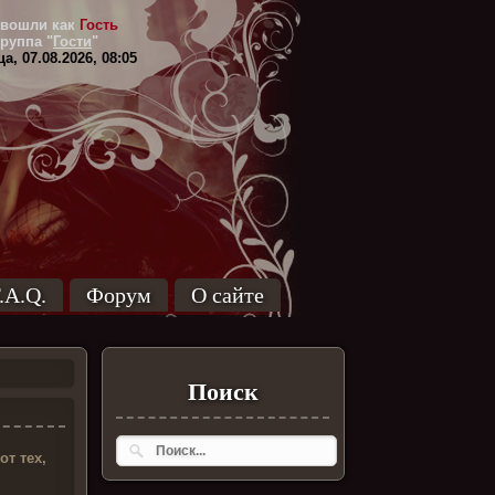
вошли как
Гость
Группа
"
Гости
"
а, 07.08.2026, 08:05
.A.Q.
Форум
О сайте
Поиск
т тех,