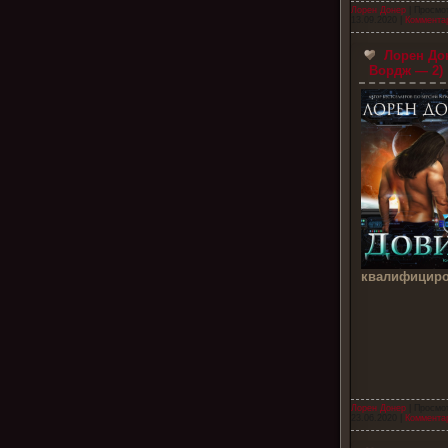
Лорен Донер
| Просмо
13.09.2020
|
Комментар
Лорен До
Вордж — 2)
квалифицир
Лорен Донер
| Просмо
23.06.2020
|
Комментар