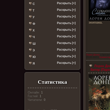
Раскрыть [+]
С
Раскрыть [+]
Т
Раскрыть [+]
У
экипажа.
Раскрыть [+]
Ф
Раскрыть [+]
Х
Раскрыть [+]
Ч
Раскрыть [+]
Ш
Раскрыть [+]
Э
Лорен Донер
| Просмо
Раскрыть [+]
Ю
15.03.2023
|
Комментар
Раскрыть [+]
Я
Лорен Дон
Битер (Парн
Статистика
Онлайн:
1
Гостей:
1
Читатели:
0