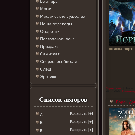
Вампиры
Магия
Мифические существа
Наши переводы
Оборотни
Постапокалипсис
Призраки
поиска партн
Самиздат
Сверхспособности
Слэш
Эротика
Лорен Донер
| Просмот
20.07.2026
|
Комментар
Список авторов
Лорен Дон
Раскрыть [+]
А
Раскрыть [+]
Б
Раскрыть [+]
В