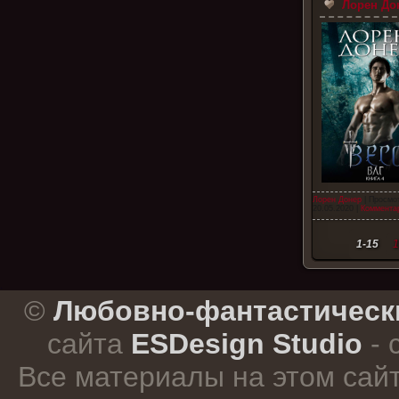
Лорен Дон
Лорен Донер
| Просмо
20.05.2020
|
Комментар
1-15
1
.
©
Любовно-фантастическ
сайта
ESDesign Studio
- 
Все материалы на этом сай