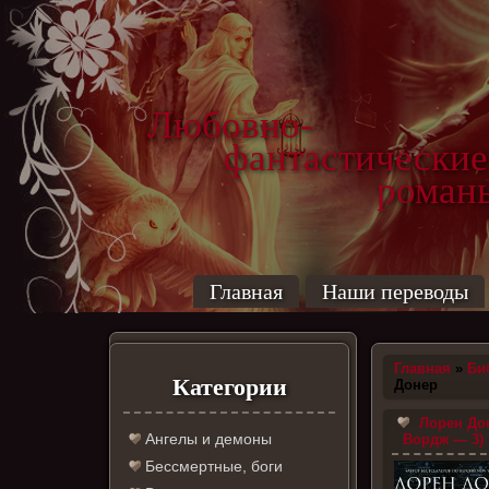
Любовно-
фантастические
роман
Главная
Наши переводы
Главная
»
Би
Категории
Донер
Лорен До
Ангелы и демоны
Вордж — 3)
Бессмертные, боги