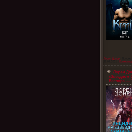
Лорен Донер
| Просмо
23.07.2021
|
Комментар
Лорен До
«Звездном С
Веслора — 1