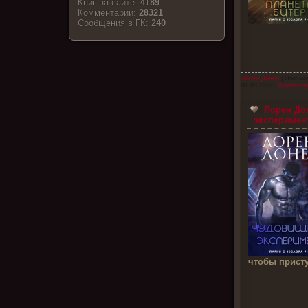
Книг на сайте:
4189
Комментарии:
28321
Cообщения в ГК:
240
Лорен Донер
| Просмо
01.08.2022
|
Комментар
Лорен До
эксперимент
чтобы присту