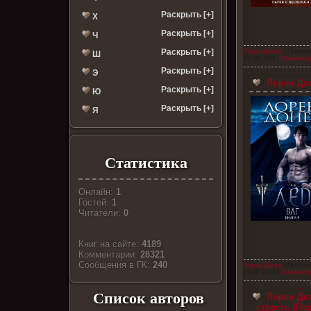
Раскрыть [+]
Х
Раскрыть [+]
Ч
Раскрыть [+]
Лорен Донер
| Просмот
Ш
25.09.2024
|
Комментар
Раскрыть [+]
Э
Лорен Дон
Раскрыть [+]
Ю
Раскрыть [+]
Я
Статистика
Онлайн:
1
Гостей:
1
Читатели:
0
Книг на сайте:
4189
Комментарии:
28321
Cообщения в ГК:
240
Лорен Донер
| Просмо
13.02.2024
|
Комментар
Список авторов
Лорен До
страсть (Па