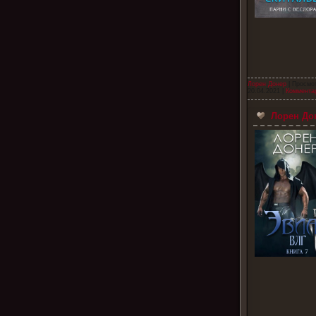
Лорен Донер
| Просмо
20.04.2021
|
Комментар
Лорен Дон