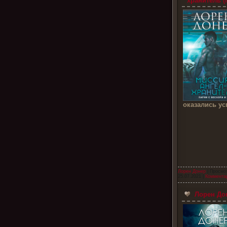
хранитель (
оказались у
Лорен Донер
| Просмо
25.07.2021
|
Комментар
Лорен Дон