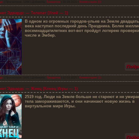
дс
| Просмотров: 1294 | Добавила:
Триадочка
|
18.03.2020
|
Комментарии (0)
ет Эдвардс — Телепат (Улей — 1)
В
одном из огромных городов-ульев на Земле двадцать
века наступил последний день Праздника. Более милли
восемнадцатилетних вот-вот пройдут лотерею проверки
числе и Эмбер.
Подро
дс
| Просмотров: 1491 | Добавила:
Триадочка
|
17.03.2020
|
Комментарии (1)
ет Эдвардс — Жнец (Конец Игры — 1)
2
519 год. Люди на Земле больше не стареют и не умира
тела замораживаются, и они начинают новую жизнь в
виртуальном мире Игры.
Подро