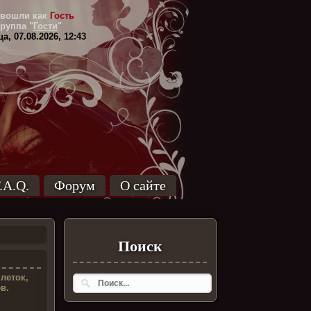
вошли как
Гость
Группа
"
Гости
"
а, 07.08.2026, 12:43
.A.Q.
Форум
О сайте
Поиск
леток,
ев.