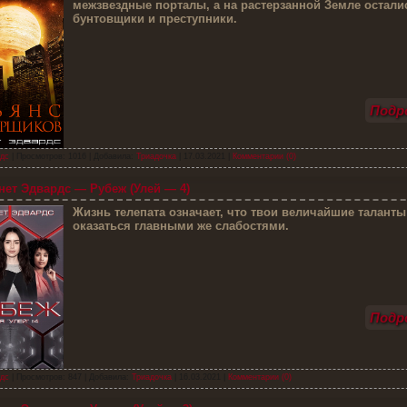
межзвездные порталы, а на растерзанной Земле остал
бунтовщики и преступники.
Подро
дс
| Просмотров: 1016 | Добавила:
Триадочка
|
17.03.2021
|
Комментарии (0)
ет Эдвардс — Рубеж (Улей — 4)
Ж
изнь телепата означает, что твои величайшие таланты
оказаться главными же слабостями.
Подро
дс
| Просмотров: 847 | Добавила:
Триадочка
|
16.03.2021
|
Комментарии (0)