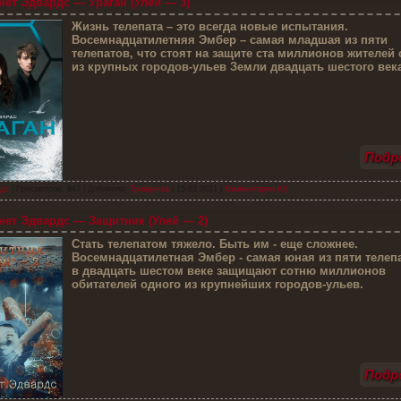
ет Эдвардс — Ураган (Улей — 3)
Ж
изнь телепата – это всегда новые испытания.
Восемнадцатилетняя Эмбер – самая младшая из пяти
телепатов, что стоят на защите ста миллионов жителей 
из крупных городов-ульев Земли двадцать шестого век
Подро
дс
| Просмотров: 847 | Добавила:
Триадочка
|
15.03.2021
|
Комментарии (0)
ет Эдвардс — Защитник (Улей — 2)
С
тать телепатом тяжело. Быть им - еще сложнее.
Восемнадцатилетная Эмбер - самая юная из пяти телепа
в двадцать шестом веке защищают сотню миллионов
обитателей одного из крупнейших городов-ульев.
Подро