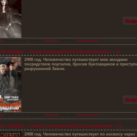
Подро
дс
| Просмотров: 817 | Добавила:
Триадочка
|
23.03.2022
|
Комментарии (0)
ет Эдвардс — Кровь мусорщиков (Исход мусорщиков — 2)
2
408 год. Человечество путешествует меж звездами
посредством порталов, бросив бунтовщиков и преступ
разрушенной Земле.
Подро
дс
| Просмотров: 863 | Добавила:
Триадочка
|
18.03.2021
|
Комментарии (0)
ет Эдвардс — Альянс мусорщиков (Исход мусорщиков — 1)
2
408 год. Человечество путешествует по космосу через