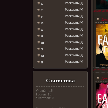
Раскрыть [+]
С
Раскрыть [+]
Т
Джанет Эдвар
Раскрыть [+]
У
Джан
Раскрыть [+]
Ф
Раскрыть [+]
Х
Раскрыть [+]
Ч
Раскрыть [+]
Ш
Раскрыть [+]
Э
Раскрыть [+]
Ю
Раскрыть [+]
Я
Джанет Эдвар
Джан
Статистика
Онлайн:
15
Гостей:
15
Читатели:
0