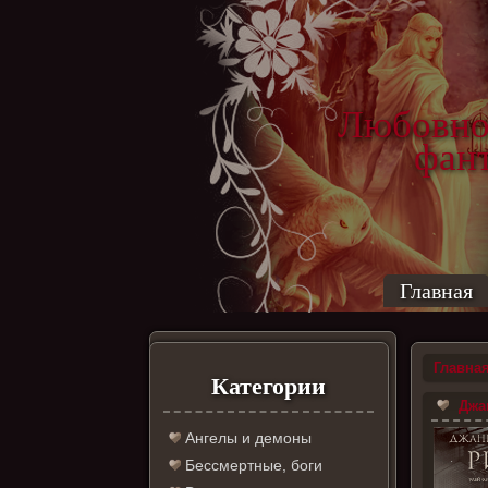
Любовно
фантас
ро
Главная
Главна
Категории
Джан
Ангелы и демоны
Бессмертные, боги