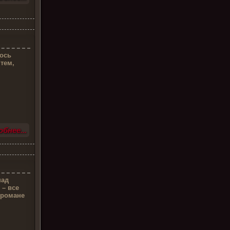
лось
тем,
бнее...
над
 – все
 романе