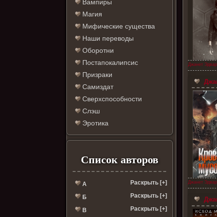
Вампиры
Магия
Мифические существа
Наши переводы
Оборотни
Постапокалипсис
Джанет Эдвар
Призраки
Джан
Самиздат
Сверхспособности
Слэш
Эротика
Список авторов
Раскрыть [+]
Джанет Эдвар
А
Раскрыть [+]
Б
Джан
Раскрыть [+]
В