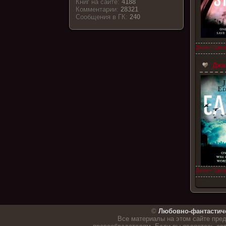
Книг на сайте:
4188
Комментарии:
28321
Cообщения в ГК:
240
Джанет Эдвар
Джан
Джанет Эдвар
.
©
Любовно-фантастич
Все материалы на этом сайте пре