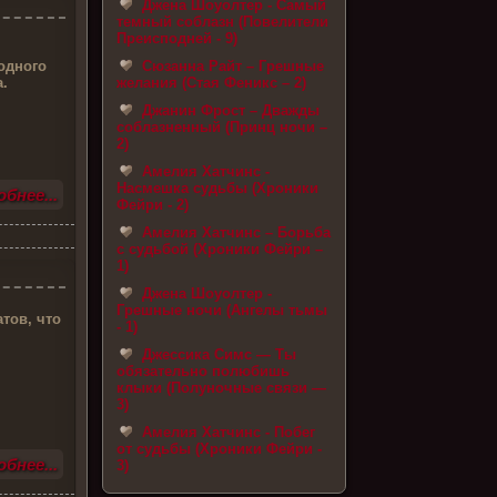
Джена Шоуолтер - Самый
темный соблазн (Повелители
Преисподней - 9)
Сюзанна Райт – Грешные
одного
желания (Стая Феникс – 2)
а.
Джанин Фрост – Дважды
соблазненный (Принц ночи –
2)
Амелия Хатчинс -
Насмешка судьбы (Хроники
бнее...
Фейри - 2)
Амелия Хатчинс – Борьба
с судьбой (Хроники Фейри –
1)
Джена Шоуолтер -
Грешные ночи (Ангелы тьмы
тов, что
- 1)
Джессика Симс — Ты
обязательно полюбишь
клыки (Полуночные связи —
3)
Амелия Хатчинс - Побег
от судьбы (Хроники Фейри -
бнее...
3)