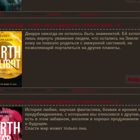
дс
| Просмотров: 1208 | Добавила:
Триадочка
|
15.03.2020
|
Комментарии (1)
ет Эдвардс - Отлёт с Земли (Девушка с планеты земля - 3)
Д
жарре никогда не хотелось быть знаменитой. Ей хоте
лишь вернуть уважение людям, что остались на Земле: 
кому не повезло родиться с иммунной системой, не
позволяющей порталиться на другие планеты.
Подро
дс
| Просмотров: 3878 | Добавила:
Ulya
|
26.03.2016
|
Комментарии (2)
ет Эдвардс - Звезда Земли (Девушка с планеты земля - 2)
И
стория любви, научная фантастика, боевик и ирония 
предубеждениями, с которыми мы относимся к другим,
есть в этом забавном, веселом и хорошо продуманном
о будущем.
Спасти мир может только она.