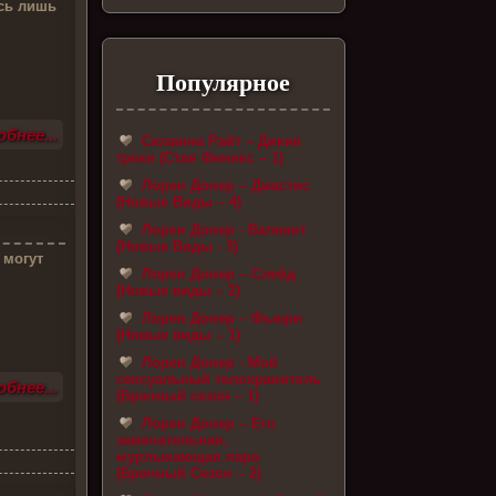
ись лишь
Популярное
бнее...
Сюзанна Райт – Дикие
грехи (Стая Феникс – 1)
Лорен Донер – Джастис
(Новые Виды – 4)
Лорен Донер - Валиант
(Новые Виды - 3)
 могут
Лорен Донер – Слейд
(Новые виды – 2)
Лорен Донер – Фьюри
(Новые виды – 1)
Лорен Донер - Мой
сексуальный телохранитель
бнее...
(Брачный сезон – 1)
Лорен Донер – Его
замечательная,
мурлыкающая пара
(Брачный Сезон – 2)