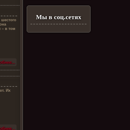
Мы в соц.сетях
 шестого
она
 – в том
бнее...
ют. Их
бнее...