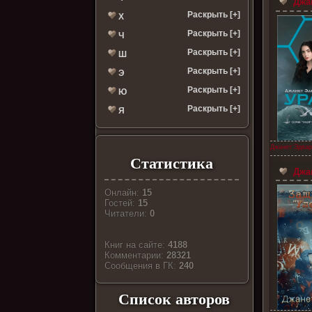
Джан
Раскрыть [+]
Х
Раскрыть [+]
Ч
Раскрыть [+]
Ш
Раскрыть [+]
Э
Раскрыть [+]
Ю
Раскрыть [+]
Я
Джанет Эдвар
Статистика
Джан
Онлайн:
15
Гостей:
15
Читатели:
0
Книг на сайте:
4188
Комментарии:
28321
Cообщения в ГК:
240
Список авторов