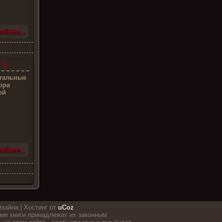
бнее...
 1)
стальные
рра
ой
бнее...
изайна |
Хостинг от
uCoz
ие книги принадлежат их законным