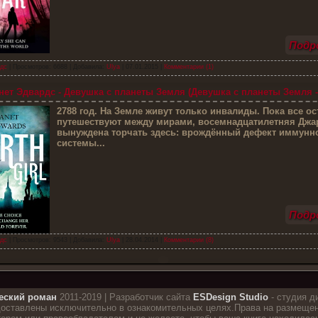
Подро
дс
| Просмотров: 6688 | Добавила:
Ulya
|
07.01.2015
|
Комментарии (1)
ет Эдвардс - Девушка с планеты Земля (Девушка с планеты Земля -
2
788 год. На Земле живут только инвалиды. Пока все о
путешествуют между мирами, восемнадцатилетняя Джа
вынуждена торчать здесь: врождённый дефект иммунн
системы...
Подро
дс
| Просмотров: 9543 | Добавила:
Ulya
|
28.04.2014
|
Комментарии (8)
еский роман
2011-2019 | Разработчик сайта
ESDesign Studio
- студия д
доставлены исключительно в ознакомительных целях.Права на размещен