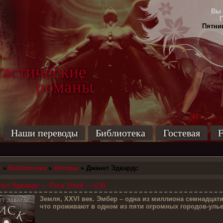
Вы 
Пятниц
-
тические
маны
Наши переводы
Библиотека
Гостевая
F
я
»
Библиотека
»
Авторы
» Джанет Эдвардс
ет Эдвардс — Риск (Улей — 0,5)
З
емля, XXVI век. Эмбер – одна из миллиона семнадцати
что проживают в одном из пяти огромных городов-уль