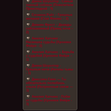
Джена Шоуолтер - Самый
темный соблазн (Повелители
Преисподней - 9)
Сюзанна Райт – Грешные
желания (Стая Феникс – 2)
Джанин Фрост – Дважды
соблазненный (Принц ночи –
2)
Амелия Хатчинс -
Насмешка судьбы (Хроники
Фейри - 2)
Амелия Хатчинс – Борьба
с судьбой (Хроники Фейри –
1)
Джена Шоуолтер -
Грешные ночи (Ангелы тьмы
- 1)
Джессика Симс — Ты
обязательно полюбишь
клыки (Полуночные связи —
3)
Амелия Хатчинс - Побег
от судьбы (Хроники Фейри -
3)