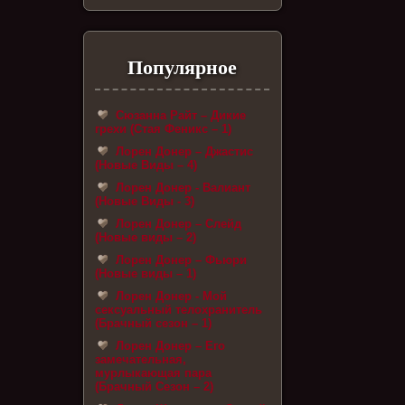
Популярное
Сюзанна Райт – Дикие
грехи (Стая Феникс – 1)
Лорен Донер – Джастис
(Новые Виды – 4)
Лорен Донер - Валиант
(Новые Виды - 3)
Лорен Донер – Слейд
(Новые виды – 2)
Лорен Донер – Фьюри
(Новые виды – 1)
Лорен Донер - Мой
сексуальный телохранитель
(Брачный сезон – 1)
Лорен Донер – Его
замечательная,
мурлыкающая пара
(Брачный Сезон – 2)