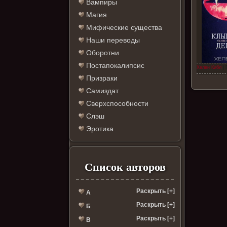
Вампиры
Магия
Мифические существа
Наши переводы
Оборотни
Постапокалипсис
Хелен Кибл
| 
Призраки
Самиздат
Сверхспособности
Слэш
Эротика
Список авторов
Раскрыть [+]
А
Раскрыть [+]
Б
Раскрыть [+]
В