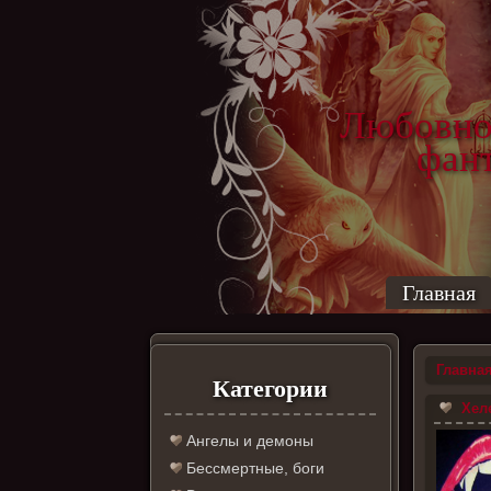
Любовно
фантас
ро
Главная
Главна
Категории
Хеле
Ангелы и демоны
Бессмертные, боги