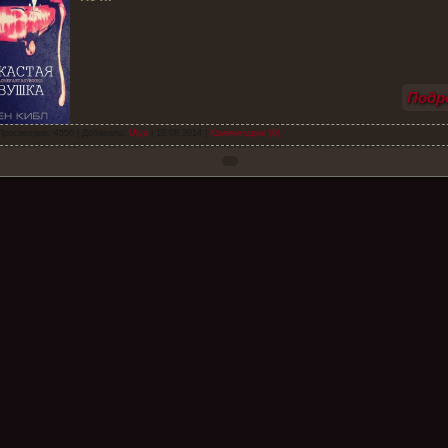
Подро
Просмотров: 4556 | Добавила:
Ulya
|
19.08.2014
|
Комментарии (6)