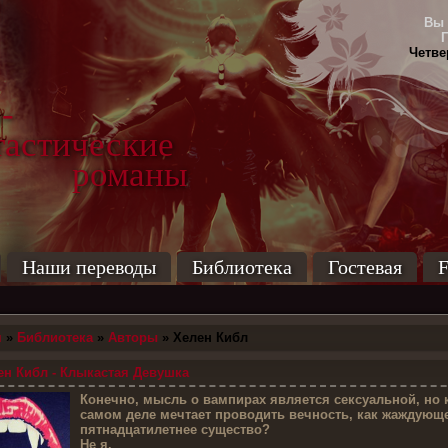
Вы 
Четвер
-
тические
маны
Наши переводы
Библиотека
Гостевая
F
я
»
Библиотека
»
Авторы
» Хелен Кибл
н Кибл - Клыкастая Девушка
К
онечно, мысль о вампирах является сексуальной, но 
самом деле мечтает проводить вечность, как жаждующ
пятнадцатилетнее существо?
Не я.