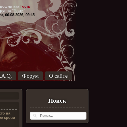
вошли как
Гость
Группа
"
Гости
"
г, 06.08.2026, 09:45
.A.Q.
Форум
О сайте
Поиск
кто на
ее крови