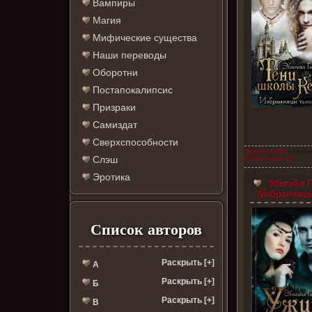
Вампиры
Магия
Мифические существа
Наши переводы
Оборотни
Постапокалипсис
Призраки
Самиздат
Сверхспособности
Эбигейл Гиббс
| Просм
Слэш
Комментарии (3)
Эротика
Эбигейл Г
(Избранницы
Список авторов
Раскрыть [+]
А
Раскрыть [+]
Б
Раскрыть [+]
В