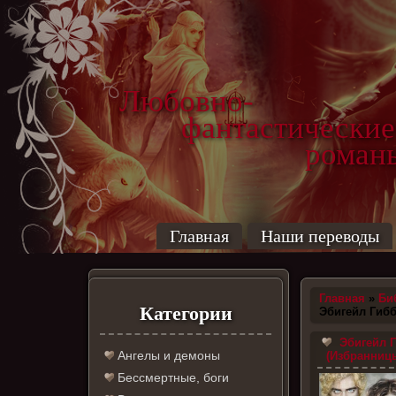
Любовно-
фантастические
роман
Главная
Наши переводы
Главная
»
Би
Категории
Эбигейл Гиб
Эбигейл Г
Ангелы и демоны
(Избранницы
Бессмертные, боги