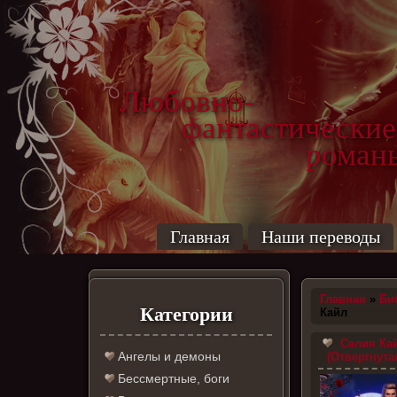
Любовно-
фантастические
роман
Главная
Наши переводы
Главная
»
Би
Категории
Кайл
Селия Ка
Ангелы и демоны
(Отвергнута
Бессмертные, боги