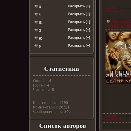
Раскрыть [+]
Х
Селия Кайл
| Просмотр
Комментарии (0)
Раскрыть [+]
Ч
Селия Кай
Раскрыть [+]
Ш
(Львы в гор
Раскрыть [+]
Э
Раскрыть [+]
Ю
Раскрыть [+]
Я
Статистика
Онлайн:
4
Гостей:
4
Читатели:
0
Книг на сайте:
4190
Комментарии:
28321
Cообщения в ГК:
240
Селия Кайл
| Просмотр
Комментарии (0)
Список авторов