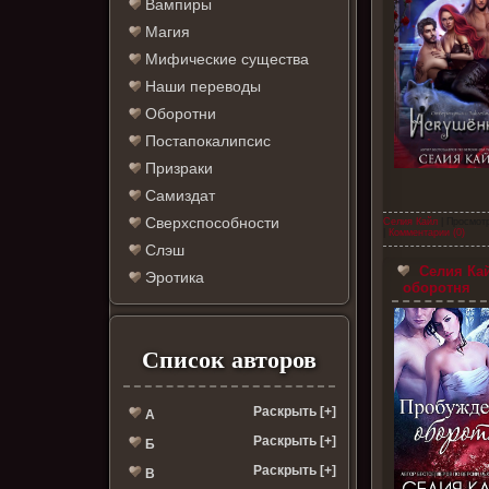
Вампиры
Магия
Мифические существа
Наши переводы
Оборотни
Постапокалипсис
Призраки
Самиздат
Сверхспособности
Селия Кайл
| Просмотр
|
Комментарии (0)
Слэш
Селия Ка
Эротика
оборотня
Список авторов
Раскрыть [+]
А
Раскрыть [+]
Б
Раскрыть [+]
В