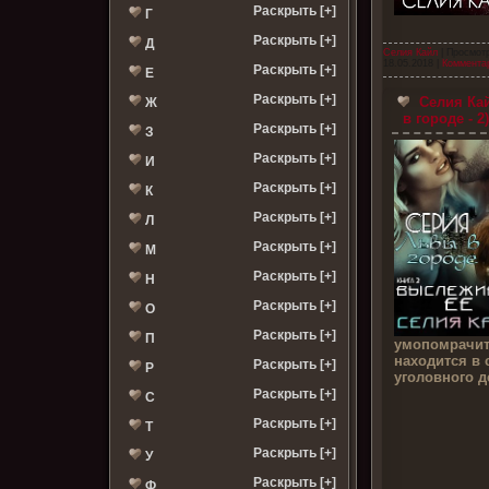
Раскрыть [+]
Г
Раскрыть [+]
Д
Селия Кайл
| Просмотр
18.05.2018
|
Комментар
Раскрыть [+]
Е
Раскрыть [+]
Селия Кай
Ж
в городе - 2
Раскрыть [+]
З
Раскрыть [+]
И
Раскрыть [+]
К
Раскрыть [+]
Л
Раскрыть [+]
М
Раскрыть [+]
Н
Раскрыть [+]
О
Раскрыть [+]
П
умопомрачит
находится в 
Раскрыть [+]
Р
уголовного д
Раскрыть [+]
С
Раскрыть [+]
Т
Раскрыть [+]
У
Раскрыть [+]
Ф