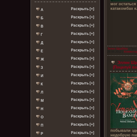
мог остаться
катакомбах к
Раскрыть [+]
А
Раскрыть [+]
Б
Раскрыть [+]
В
Раскрыть [+]
Г
Раскрыть [+]
Д
Эллен Шрайбер
| Прос
Раскрыть [+]
Е
29.06.2012
|
Комментар
Раскрыть [+]
Ж
Эллен Шра
Раскрыть [+]
(Поцелуй ва
З
Раскрыть [+]
И
Раскрыть [+]
К
Раскрыть [+]
Л
Раскрыть [+]
М
Раскрыть [+]
Н
Раскрыть [+]
О
Раскрыть [+]
П
побывали зде
Раскрыть [+]
Р
недобрую па