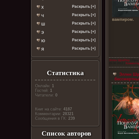
Раскрыть [+]
Х
Раскрыть [+]
Ч
вампиром.
Раскрыть [+]
Ш
Раскрыть [+]
Э
Раскрыть [+]
Ю
Раскрыть [+]
Я
Эллен Шрайбер
| Прос
29.06.2012
|
Комментар
Статистика
Эллен Шра
бессмертных
Онлайн:
1
Гостей:
1
Читатели:
0
Книг на сайте:
4187
Комментарии:
28321
Cообщения в ГК:
239
Список авторов