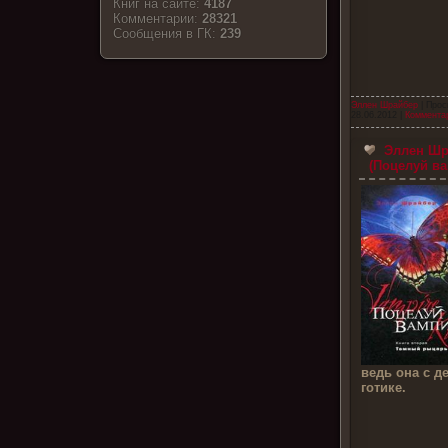
Книг на сайте:
4187
Комментарии:
28321
Cообщения в ГК:
239
Эллен Шрайбер
| Прос
28.06.2012
|
Комментар
Эллен Шр
(Поцелуй ва
ведь она с д
готике.