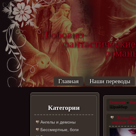
Любовно-
фантастические
роман
Главная
Наши переводы
Главная
»
Би
Категории
Шрайбер
Эллен Шр
Ангелы и демоны
сердца (Поц
Бессмертные, боги