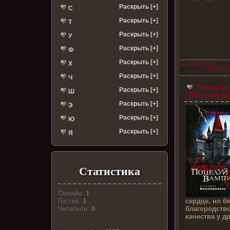
Раскрыть [+]
С
Раскрыть [+]
Т
Раскрыть [+]
У
Раскрыть [+]
Ф
Раскрыть [+]
Х
Эллен Шрайбер
| Прос
28.06.2012
|
Комментар
Раскрыть [+]
Ч
Эллен Шр
Раскрыть [+]
Ш
(Поцелуй ва
Раскрыть [+]
Э
Раскрыть [+]
Ю
Раскрыть [+]
Я
Статистика
Онлайн:
1
Гостей:
1
сердце, но б
Читатели:
0
благородств
качества у д