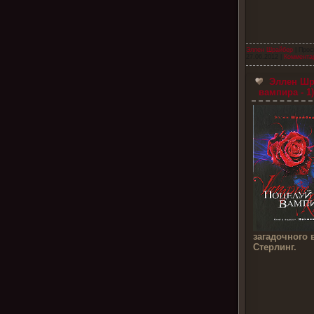
Эллен Шрайбер
| Прос
27.06.2012
|
Комментар
Эллен Шра
вампира - 1
загадочного 
Стерлинг.