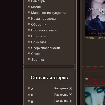
Вампиры
Магия
Мифические существа
Наши переводы
Оборотни
Постапокалипсис
Призраки
Рэйвен - это
Самиздат
Сверхспособности
Слэш
Эротика
Эллен Шрайбер
| Прос
|
Комментарии (2)
Список авторов
Эллен Шра
(Поцелуй ва
Раскрыть [+]
А
Раскрыть [+]
Б
Раскрыть [+]
В