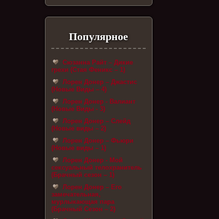
Популярное
Сюзанна Райт – Дикие
грехи (Стая Феникс – 1)
Лорен Донер – Джастис
(Новые Виды – 4)
Лорен Донер - Валиант
(Новые Виды - 3)
Лорен Донер – Слейд
(Новые виды – 2)
Лорен Донер – Фьюри
(Новые виды – 1)
Лорен Донер - Мой
сексуальный телохранитель
(Брачный сезон – 1)
Лорен Донер – Его
замечательная,
мурлыкающая пара
(Брачный Сезон – 2)