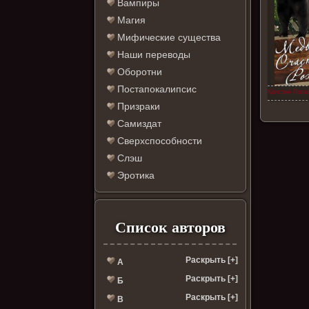
Вампиры
Магия
Мифические существа
Наши переводы
Оборотни
Постапокалипсис
Кристин Лове
Призраки
Самиздат
Сверхспособности
Слэш
Эротика
Список авторов
Раскрыть [+]
А
Раскрыть [+]
Б
Раскрыть [+]
В