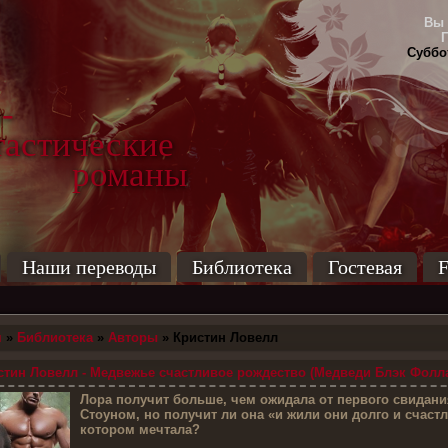
Вы 
Суббот
-
тические
маны
Наши переводы
Библиотека
Гостевая
F
я
»
Библиотека
»
Авторы
» Кристин Ловелл
тин Ловелл - Медвежье счастливое рождество (Медведи Блэк Фолла 
Л
ора получит больше, чем ожидала от первого свидани
Стоуном, но получит ли она «и жили они долго и счастл
котором мечтала?