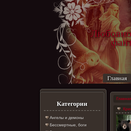
Любовно
фантас
ро
Главная
Главна
Категории
Крис
Ангелы и демоны
Бессмертные, боги