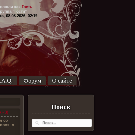
вошли как
Гость
Группа
"
Гости
"
а, 08.08.2026, 02:19
.A.Q.
Форум
О сайте
Поиск
- 3)
я со
иво», о