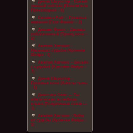
Джена Шоуолтер - Самый
темный соблазн (Повелители
Преисподней - 9)
Сюзанна Райт – Грешные
желания (Стая Феникс – 2)
Джанин Фрост – Дважды
соблазненный (Принц ночи –
2)
Амелия Хатчинс -
Насмешка судьбы (Хроники
Фейри - 2)
Амелия Хатчинс – Борьба
с судьбой (Хроники Фейри –
1)
Джена Шоуолтер -
Грешные ночи (Ангелы тьмы
- 1)
Джессика Симс — Ты
обязательно полюбишь
клыки (Полуночные связи —
3)
Амелия Хатчинс - Побег
от судьбы (Хроники Фейри -
3)