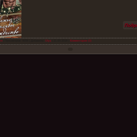
Подро
лл
| Просмотров: 9056 | Добавила:
Ulya
|
21.05.2016
|
Комментарии (0)