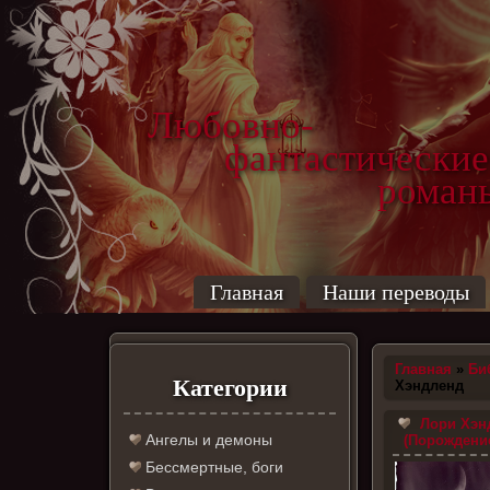
Любовно-
фантастические
роман
Главная
Наши переводы
Главная
»
Би
Категории
Хэндленд
Лори Хэн
Ангелы и демоны
(Порождени
Бессмертные, боги