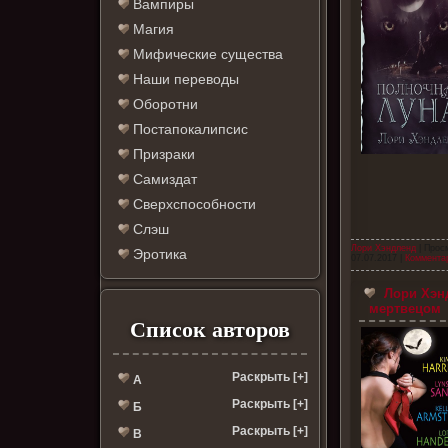
Вампиры
Магия
Мифические существа
Наши переводы
Оборотни
Постапокалипсис
Призраки
Самиздат
Сверхспособности
Слэш
Лори Хэндленд
| Прос
Эротика
07.07.2017
|
Комментар
Лори Хэнд
мертвецом
Список авторов
Раскрыть [+]
А
Раскрыть [+]
Б
Раскрыть [+]
В