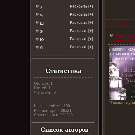
Раскрыть [+]
Х
Раскрыть [+]
Ч
Раскрыть [+]
Лори Хэндленд
| Прос
Ш
Комментарии (0)
Раскрыть [+]
Э
Лори Хэн
Раскрыть [+]
Ю
луной (Поро
Раскрыть [+]
Я
Статистика
Онлайн:
1
Гостей:
1
Читатели:
0
"Темная луна
Книг на сайте:
4190
Комментарии:
28321
Cообщения в ГК:
240
Список авторов