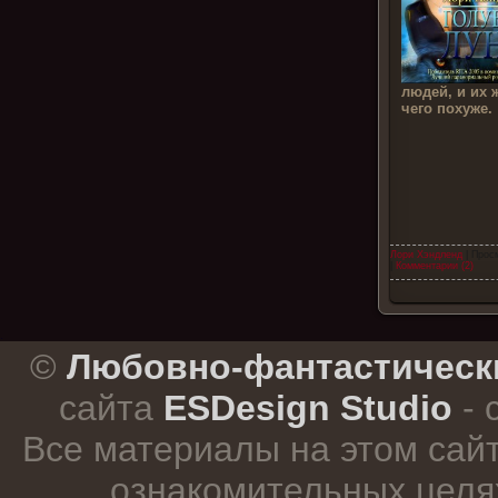
людей, и их 
чего похуже.
Лори Хэндленд
| Прос
|
Комментарии (2)
.
©
Любовно-фантастическ
сайта
ESDesign Studio
- 
Все материалы на этом сай
ознакомительных целя