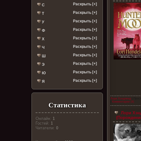
Раскрыть [+]
С
Раскрыть [+]
Т
Раскрыть [+]
У
Раскрыть [+]
Ф
Раскрыть [+]
Х
Раскрыть [+]
Ч
Раскрыть [+]
Ш
Раскрыть [+]
Э
Раскрыть [+]
Ю
Раскрыть [+]
Я
Лори Хэндленд
| Прос
|
Комментарии (4)
Статистика
Лори Хэнд
(Порождение
Онлайн:
1
Гостей:
1
Читатели:
0