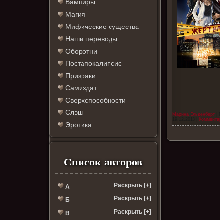
Вампиры
Магия
Мифические существа
Наши переводы
Оборотни
Постапокалипсис
Призраки
Самиздат
Сверхспособности
Слэш
Марина Эльденберт
| 
19.12.2013
|
Комментар
Эротика
Список авторов
Раскрыть [+]
А
Раскрыть [+]
Б
Раскрыть [+]
В