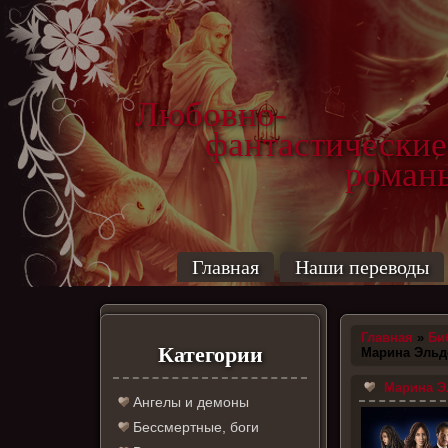
Любовно-
фантастические
роман
Главная
Наши переводы
Главная
»
Би
Категории
Марина Эльд
Марина Эл
Ангелы и демоны
Бессмертные, боги