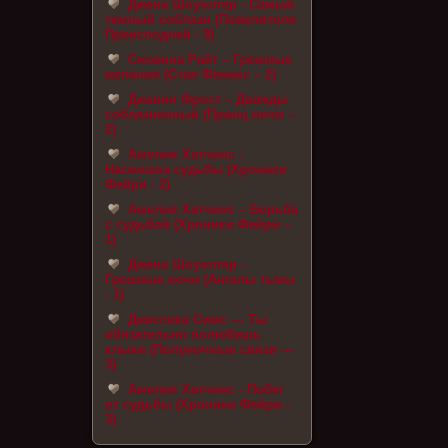
Джена Шоуолтер - Самый
темный соблазн (Повелители
Преисподней - 9)
Сюзанна Райт – Грешные
желания (Стая Феникс – 2)
Джанин Фрост – Дважды
соблазненный (Принц ночи –
2)
Амелия Хатчинс -
Насмешка судьбы (Хроники
Фейри - 2)
Амелия Хатчинс – Борьба
с судьбой (Хроники Фейри –
1)
Джена Шоуолтер -
Грешные ночи (Ангелы тьмы
- 1)
Джессика Симс — Ты
обязательно полюбишь
клыки (Полуночные связи —
3)
Амелия Хатчинс - Побег
от судьбы (Хроники Фейри -
3)