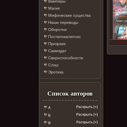
Вампиры
Магия
Мифические существа
Наши переводы
Оборотни
Постапокалипсис
Александра Ч
Призраки
Самиздат
Сверхспособности
Слэш
Эротика
Список авторов
Раскрыть [+]
А
Раскрыть [+]
Б
Раскрыть [+]
В