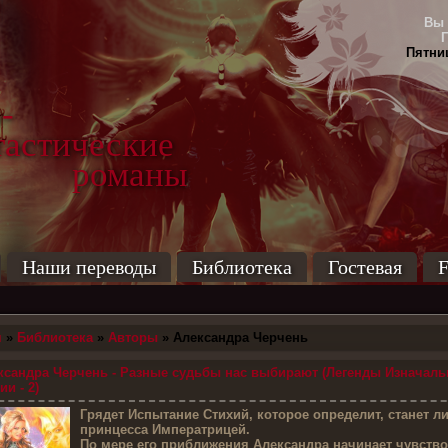
Вы 
Пятниц
-
тические
маны
Наши переводы
Библиотека
Гостевая
F
я
»
Библиотека
»
Авторы
» Александра Черчень
сандра Черчень - Разные судьбы нас выбирают (Легенды Изначаль
и - 2)
Г
рядет Испытание Стихий, которое определит, станет л
принцесса Императрицей.
По мере его приближения Александра начинает чувство