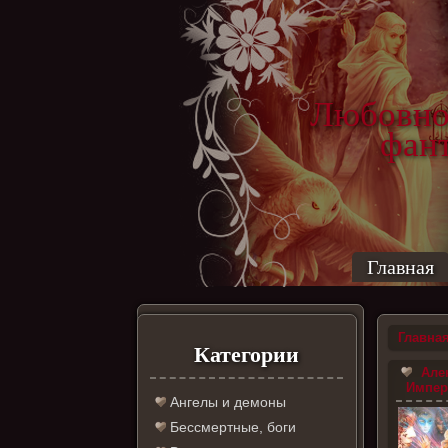
Любовно
фантас
ро
Главная
Главна
Категории
Алек
Импери
Ангелы и демоны
Бессмертные, боги