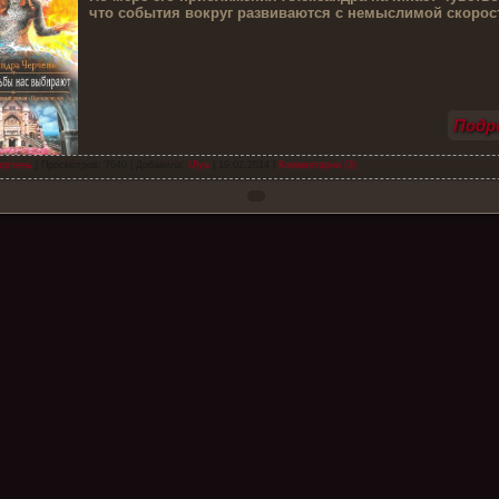
что события вокруг развиваются с немыслимой скоро
Подро
ерчень
| Просмотров: 7640 | Добавила:
Ulya
|
19.02.2014
|
Комментарии (3)