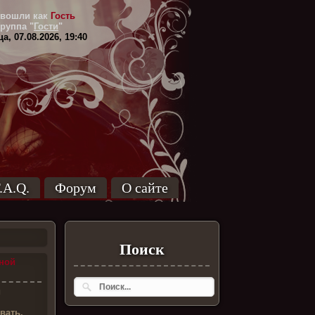
вошли как
Гость
Группа
"
Гости
"
а, 07.08.2026, 19:40
.A.Q.
Форум
О сайте
Поиск
ной
и
вать,