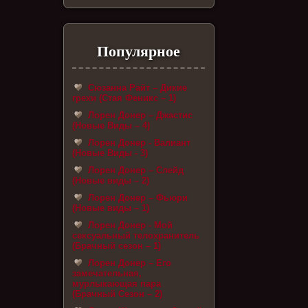
Популярное
Сюзанна Райт – Дикие
грехи (Стая Феникс – 1)
Лорен Донер – Джастис
(Новые Виды – 4)
Лорен Донер - Валиант
(Новые Виды - 3)
Лорен Донер – Слейд
(Новые виды – 2)
Лорен Донер – Фьюри
(Новые виды – 1)
Лорен Донер - Мой
сексуальный телохранитель
(Брачный сезон – 1)
Лорен Донер – Его
замечательная,
мурлыкающая пара
(Брачный Сезон – 2)