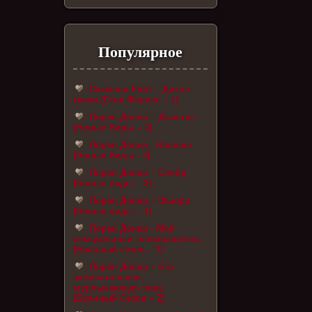
Популярное
Сюзанна Райт – Дикие
грехи (Стая Феникс – 1)
Лорен Донер – Джастис
(Новые Виды – 4)
Лорен Донер - Валиант
(Новые Виды - 3)
Лорен Донер – Слейд
(Новые виды – 2)
Лорен Донер – Фьюри
(Новые виды – 1)
Лорен Донер - Мой
сексуальный телохранитель
(Брачный сезон – 1)
Лорен Донер – Его
замечательная,
мурлыкающая пара
(Брачный Сезон – 2)