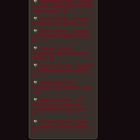
Джена Шоуолтер - Самый
темный соблазн (Повелители
Преисподней - 9)
Сюзанна Райт – Грешные
желания (Стая Феникс – 2)
Джанин Фрост – Дважды
соблазненный (Принц ночи –
2)
Амелия Хатчинс -
Насмешка судьбы (Хроники
Фейри - 2)
Амелия Хатчинс – Борьба
с судьбой (Хроники Фейри –
1)
Джена Шоуолтер -
Грешные ночи (Ангелы тьмы
- 1)
Джессика Симс — Ты
обязательно полюбишь
клыки (Полуночные связи —
3)
Амелия Хатчинс - Побег
от судьбы (Хроники Фейри -
3)