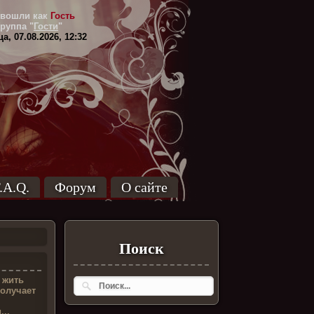
вошли как
Гость
Группа
"
Гости
"
а, 07.08.2026, 12:32
.A.Q.
Форум
О сайте
Поиск
 жить
получает
...