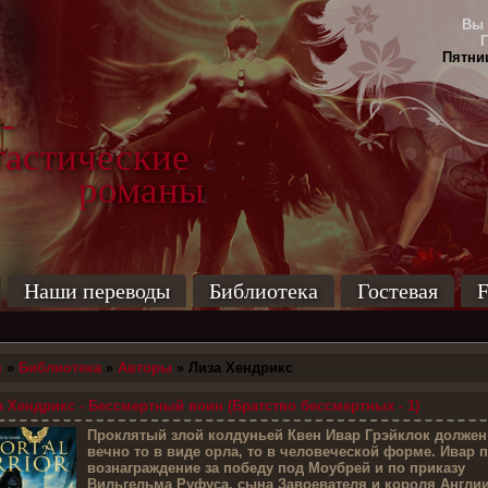
Вы 
Пятниц
-
тические
маны
Наши переводы
Библиотека
Гостевая
F
я
»
Библиотека
»
Авторы
» Лиза Хендрикс
 Хендрикс - Бессмертный воин (Братство бессмертных - 1)
П
роклятый злой колдуньей Квен Ивар Грэйклок должен
вечно то в виде орла, то в человеческой форме. Ивар 
вознаграждение за победу под Моубрей и по приказу
Вильгельма Руфуса, сына Завоевателя и короля Англии