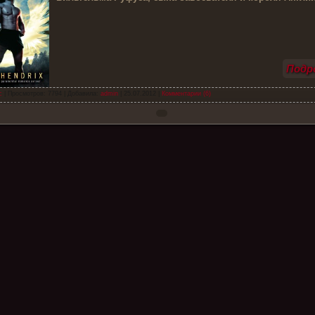
Подро
с
| Просмотров: 7794 | Добавила:
admin
|
25.07.2012
|
Комментарии (6)