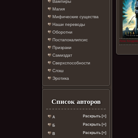
Вампиры
Магия
Мифические существа
Наши переводы
Оборотни
Постапокалипсис
Лиза Хендрик
Призраки
Самиздат
Сверхспособности
Слэш
Эротика
Список авторов
Раскрыть [+]
А
Раскрыть [+]
Б
Раскрыть [+]
В