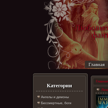
Любовно
фантас
ро
Главная
Главна
Категории
Лиза
Ангелы и демоны
Бессмертные, боги