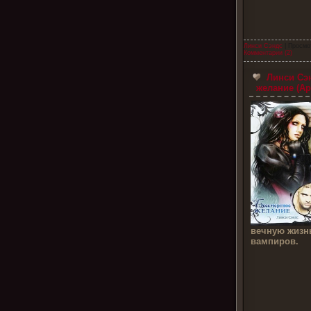
Линси Сэндс
| Просмо
Комментарии (2)
Линси Сэн
желание (Ар
вечную жизн
вампиров.