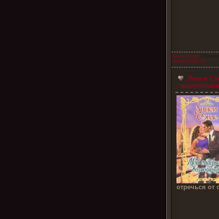
Линси Сэндс
| Просмо
Комментарии (3)
Линси Сэн
возлюбленны
отречься от 