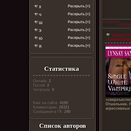
Раскрыть [+]
Х
Раскрыть [+]
Ч
Раскрыть [+]
Линси Сэндс
| Просмо
Ш
02.04.2017
|
Комментар
Раскрыть [+]
Э
Линси Сэ
Раскрыть [+]
Ю
вампир (Арж
Раскрыть [+]
Я
Статистика
Онлайн:
2
Гостей:
2
Читатели:
0
«сверхъесте
Книг на сайте:
4190
Отшельник. 
Комментарии:
28321
агрессивных
Cообщения в ГК:
240
Список авторов