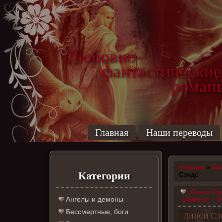
Любовно-
фантастические
роман
Главная
Наши переводы
Главная
»
Би
Категории
Сэндс
Линси Сэн
Ангелы и демоны
(Аржено – 1
Бессмертные, боги