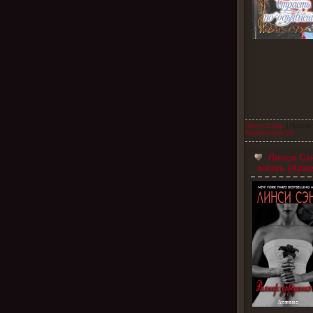
Линси Сэндс
| Просмо
Комментарии (3)
Линси Сэн
жизнь (Арже