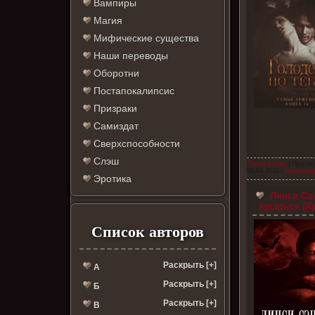
Вампиры
Магия
Мифические существа
Наши переводы
Оборотни
Постапокалипсис
Призраки
Самиздат
Сверхспособности
Слэш
Линси Сэндс
| Просмо
03.04.2019
|
Комментар
Эротика
Линси Сэ
кусаться (А
Список авторов
Раскрыть [+]
А
Раскрыть [+]
Б
Раскрыть [+]
В