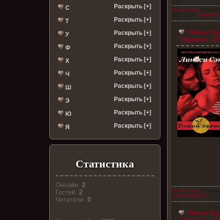
Раскрыть [+]
С
Линси Сэндс
| Просмо
14.11.2016
|
Комментар
Раскрыть [+]
Т
Линси Сэн
Раскрыть [+]
У
(Аржено - 10
Раскрыть [+]
Ф
Раскрыть [+]
Х
Раскрыть [+]
Ч
Раскрыть [+]
Ш
Раскрыть [+]
Э
Раскрыть [+]
Ю
Раскрыть [+]
Я
Статистика
Онлайн:
2
Линси Сэндс
| Просмо
Гостей:
2
Комментарии (4)
Читатели:
0
Линси Сэн