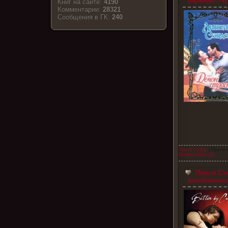
(Аржено - 4)
Книг на сайте:
4190
Комментарии:
28321
Cообщения в ГК:
240
Линси Сэндс
| Просмо
Комментарии (4)
Линси Сэн
влюбленных 