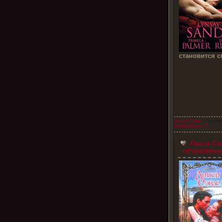
становится с
Линси Сэндс
| Просмо
Комментарии (3)
Линси Сэн
объявлению 