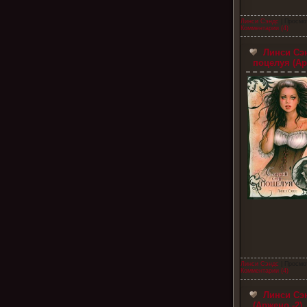
Линси Сэндс
| Просмо
Комментарии (4)
Линси Сэн
поцелуя (Ар
Линси Сэндс
| Просмо
Комментарии (4)
Линси Сэн
(Аржено -2)