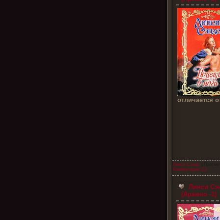
отличается о
Линси Сэндс
| Просмо
Комментарии (1)
Линси Сэн
(Аржено -1)