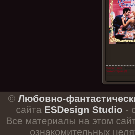
Линси Сэндс
| Просмо
Комментарии (8)
.
©
Любовно-фантастическ
сайта
ESDesign Studio
- 
Все материалы на этом сай
ознакомительных целя