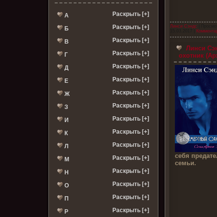
Раскрыть [+]
А
Раскрыть [+]
Линси Сэндс
| Просмо
Б
15.03.2017
|
Комментар
Раскрыть [+]
В
Линси Сэн
Раскрыть [+]
Г
охотник (Арж
Раскрыть [+]
Д
Раскрыть [+]
Е
Раскрыть [+]
Ж
Раскрыть [+]
З
Раскрыть [+]
И
Раскрыть [+]
К
Раскрыть [+]
Л
себя предате
Раскрыть [+]
М
семьи.
Раскрыть [+]
Н
Раскрыть [+]
О
Раскрыть [+]
П
Раскрыть [+]
Р