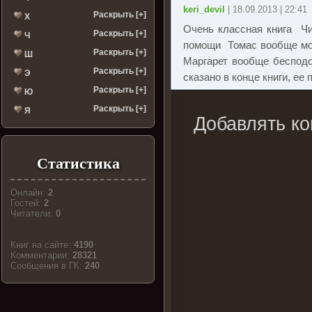
keri_devil
| 18.09.2013 | 22:41
Раскрыть [+]
Х
Очень классная книга
Чи
Раскрыть [+]
Ч
помощи
Томас вообще мол
Раскрыть [+]
Ш
Маргарет вообще беспод
Раскрыть [+]
Э
сказано в конце книги, ее
Раскрыть [+]
Ю
Раскрыть [+]
Я
Добавлять ко
Статистика
Онлайн:
2
Гостей:
2
Читатели:
0
Книг на сайте:
4190
Комментарии:
28321
Cообщения в ГК:
240