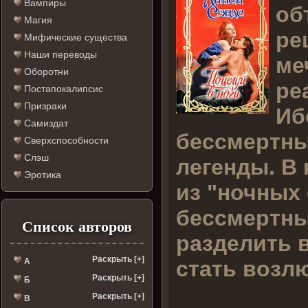
Вампиры
об
Магия
ре
Мифические существа
Наши переводы
ме
Оборотни
ре
Постапокалипсис
Призраки
Иб
Самиздат
бессмертный
Сверхспособности
Слэш
легенды. В 
Эротика
из "ночных
бессмертны
Список авторов
разделить 
Раскрыть [+]
стать возл
А
Раскрыть [+]
Б
Раскрыть [+]
В