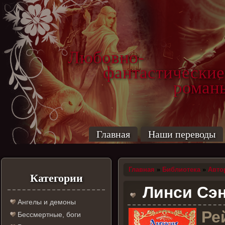
Любовно-
фантастические
роман
Главная
Наши переводы
Главная
»
Библиотека
»
Авто
Категории
Линси Сэнд
Ангелы и демоны
Р
е
Бессмертные, боги