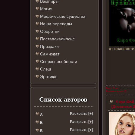
Вампиры
Магия
Мифические существа
Наши переводы
Оборотни
Постапокалипсис
Призраки
от опасност
Самиздат
Сверхспособности
Слэш
Эротика
Кира Фэй
| Просмотров
Комментарии (2)
Список авторов
Кира Фэй
(Дневники Э
Раскрыть [+]
А
Раскрыть [+]
Б
Раскрыть [+]
В