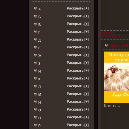
Раскрыть [+]
А
Раскрыть [+]
Б
Раскрыть [+]
В
Раскрыть [+]
Г
Кира Фэй
| Просмотров
Комментарии (2)
Раскрыть [+]
Д
Кира Фэй 
Раскрыть [+]
Е
Раскрыть [+]
Ж
Раскрыть [+]
З
Раскрыть [+]
И
Раскрыть [+]
К
Раскрыть [+]
Л
Раскрыть [+]
М
Раскрыть [+]
Н
Египте…
Раскрыть [+]
О
Раскрыть [+]
П
Раскрыть [+]
Р