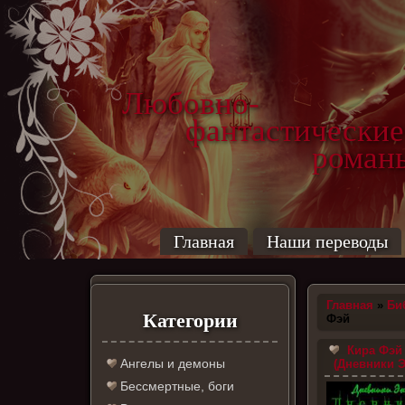
Любовно-
фантастические
роман
Главная
Наши переводы
Главная
»
Би
Категории
Фэй
Кира Фэй
Ангелы и демоны
(Дневники Э
Бессмертные, боги