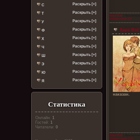
Раскрыть [+]
С
Раскрыть [+]
Т
Кира Фэй
| Просмотров
Комментарии (2)
Раскрыть [+]
У
Раскрыть [+]
Кира Фэй 
Ф
Раскрыть [+]
Х
Раскрыть [+]
Ч
Раскрыть [+]
Ш
Раскрыть [+]
Э
Раскрыть [+]
Ю
Раскрыть [+]
Я
наказан.
Статистика
Онлайн:
1
Гостей:
1
Читатели:
0
Кира Фэй
| Просмотров
Комментарии (14)