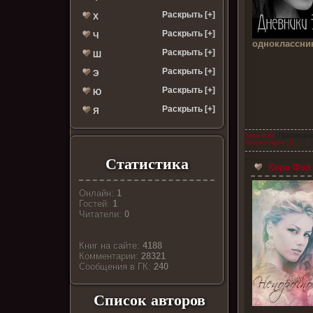
Раскрыть [+]
Х
Раскрыть [+]
Ч
одноклассник
Раскрыть [+]
Ш
Раскрыть [+]
Э
Раскрыть [+]
Ю
Раскрыть [+]
Я
Кира Фэй
| Просмотров
Комментарии (1)
Статистика
Кира Фэй 
Онлайн:
1
Гостей:
1
Читатели:
0
Книг на сайте:
4188
Комментарии:
28321
Cообщения в ГК:
240
Список авторов