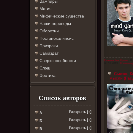
Вампиры
Магия
Мифические существа
Наши переводы
Оборотни
Постапокалипсис
Призраки
Самиздат
Сверхспособности
Сьюзан Кей Куинн
| П
08.10.2013
|
Комментар
Слэш
Сьюзан Ке
Эротика
мысли (Разу
Список авторов
Раскрыть [+]
А
Раскрыть [+]
Б
Раскрыть [+]
В