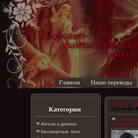
Любовно-
фантастические
роман
Главная
Наши переводы
Главная
»
Би
Категории
Сьюзан Кей 
Сьюзан Ке
Ангелы и демоны
(Разум - 0,1)
Бессмертные, боги