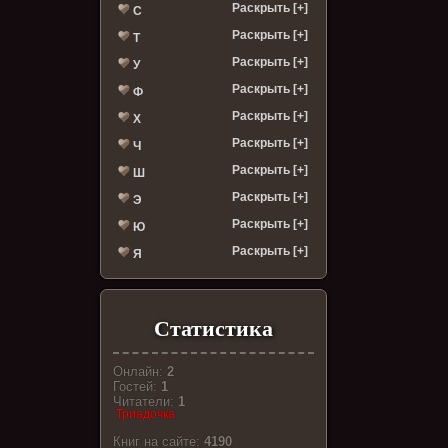
Раскрыть [+]
С
Раскрыть [+]
Т
Раскрыть [+]
У
Раскрыть [+]
Ф
Раскрыть [+]
Х
Раскрыть [+]
Ч
Раскрыть [+]
Ш
Раскрыть [+]
Э
Раскрыть [+]
Ю
Раскрыть [+]
Я
Статистика
Онлайн:
2
Гостей:
1
Читатели:
1
Триадочка
Книг на сайте:
4190