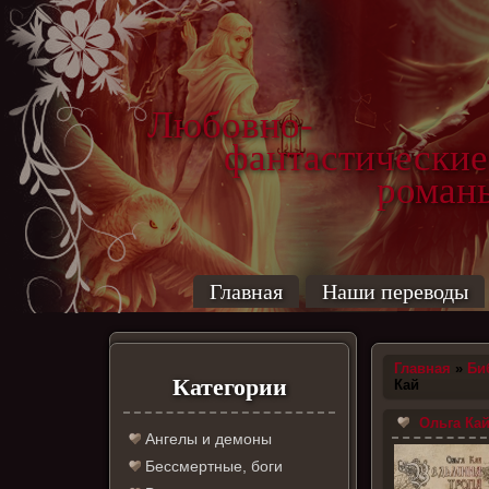
Любовно-
фантастические
роман
Главная
Наши переводы
Главная
»
Би
Категории
Кай
Ольга Кай
Ангелы и демоны
Бессмертные, боги