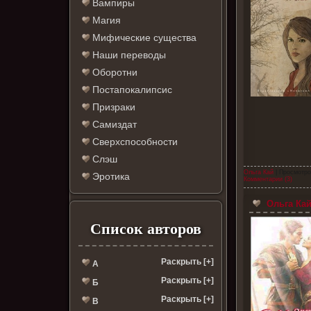
Вампиры
Магия
Мифические существа
Наши переводы
Оборотни
Постапокалипсис
Призраки
Самиздат
Сверхспособности
Слэш
Ольга Кай
| Просмотро
Эротика
Комментарии (3)
Ольга Кай
Список авторов
Раскрыть [+]
А
Раскрыть [+]
Б
Раскрыть [+]
В