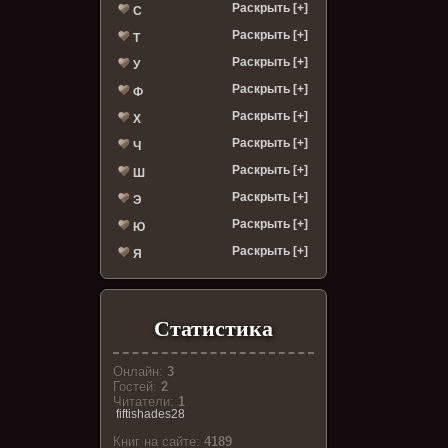
Раскрыть [+]
С
Раскрыть [+]
Т
Раскрыть [+]
У
Раскрыть [+]
Ф
Раскрыть [+]
Х
Раскрыть [+]
Ч
Раскрыть [+]
Ш
Раскрыть [+]
Э
Раскрыть [+]
Ю
Раскрыть [+]
Я
Статистика
Онлайн:
3
Гостей:
2
Читатели:
1
fiftishades28
Книг на сайте:
4189