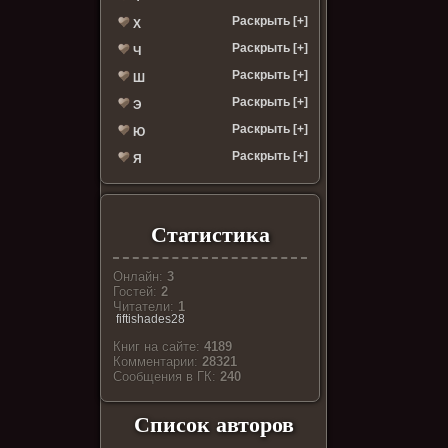
Раскрыть [+]
Х
Раскрыть [+]
Ч
Раскрыть [+]
Ш
Раскрыть [+]
Э
Раскрыть [+]
Ю
Раскрыть [+]
Я
Статистика
Онлайн:
3
Гостей:
2
Читатели:
1
fiftishades28
Книг на сайте:
4189
Комментарии:
28321
Cообщения в ГК:
240
Список авторов