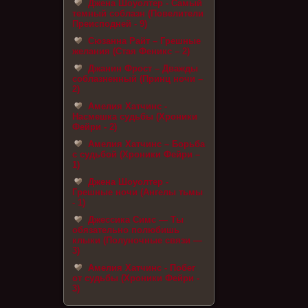
Джена Шоуолтер - Самый
темный соблазн (Повелители
Преисподней - 9)
Сюзанна Райт – Грешные
желания (Стая Феникс – 2)
Джанин Фрост – Дважды
соблазненный (Принц ночи –
2)
Амелия Хатчинс -
Насмешка судьбы (Хроники
Фейри - 2)
Амелия Хатчинс – Борьба
с судьбой (Хроники Фейри –
1)
Джена Шоуолтер -
Грешные ночи (Ангелы тьмы
- 1)
Джессика Симс — Ты
обязательно полюбишь
клыки (Полуночные связи —
3)
Амелия Хатчинс - Побег
от судьбы (Хроники Фейри -
3)