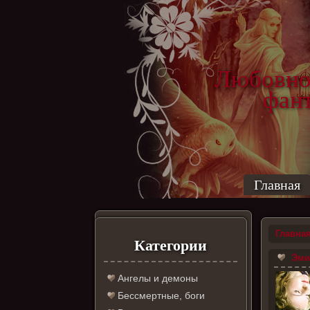
Любовно
фантас
ро
Главная
Главна
Категории
Эмил
Ангелы и демоны
Бессмертные, боги