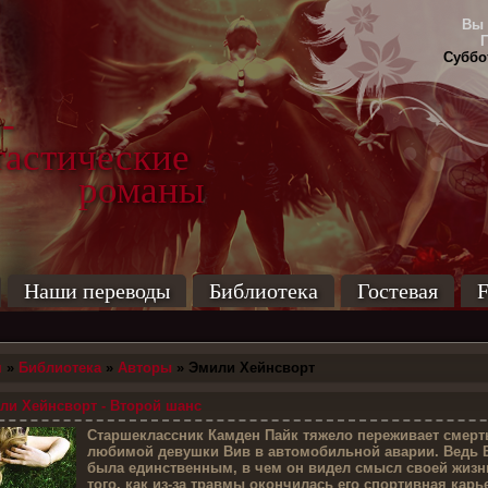
Вы 
Суббот
-
тические
маны
Наши переводы
Библиотека
Гостевая
F
я
»
Библиотека
»
Авторы
» Эмили Хейнсворт
и Хейнсворт - Второй шанс
С
таршеклассник Камден Пайк тяжело переживает смерт
любимой девушки Вив в автомобильной аварии. Ведь 
была единственным, в чем он видел смысл своей жизн
того, как из-за травмы окончилась его спортивная карье