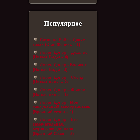
Популярное
Сюзанна Райт – Дикие
грехи (Стая Феникс – 1)
Лорен Донер – Джастис
(Новые Виды – 4)
Лорен Донер - Валиант
(Новые Виды - 3)
Лорен Донер – Слейд
(Новые виды – 2)
Лорен Донер – Фьюри
(Новые виды – 1)
Лорен Донер - Мой
сексуальный телохранитель
(Брачный сезон – 1)
Лорен Донер – Его
замечательная,
мурлыкающая пара
(Брачный Сезон – 2)