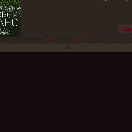
Подро
орт
| Просмотров: 4370 | Добавила:
джордан
|
20.07.2013
|
Комментарии (4)