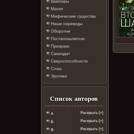
Вампиры
Магия
Мифические существа
Наши переводы
Оборотни
Постапокалипсис
Эмили Хейнсв
Призраки
Самиздат
Сверхспособности
Слэш
Эротика
Список авторов
Раскрыть [+]
А
Раскрыть [+]
Б
Раскрыть [+]
В