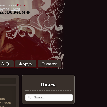
вошли как
Гость
Группа
"
Гости
"
а, 08.08.2026, 01:49
.A.Q.
Форум
О сайте
Поиск
ь
Вив
и после
ра...