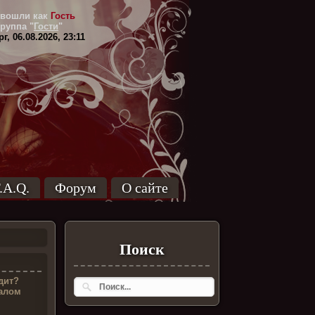
вошли как
Гость
Группа
"
Гости
"
г, 06.08.2026, 23:11
.A.Q.
Форум
О сайте
Поиск
едит?
алом