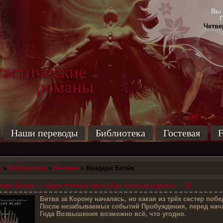
Вы 
Четвер
-
тические
маны
Наши переводы
Библиотека
Гостевая
F
я
»
Библиотека
»
Авторы
» Кендари Блэйк
ари Блэйк — Один темный трон (Три темные короны — 2)
Б
итва за Корону началась, но какая из трёх сестер поб
После незабываемых событий Пробуждения, перед нач
Года Возвышения возможно всё, что угодно.