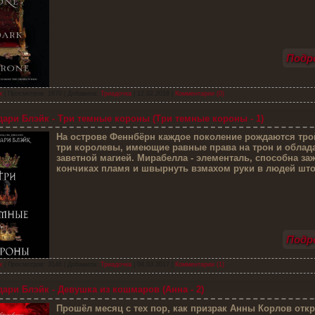
Подро
к
| Просмотров: 1670 | Добавила:
Триадочка
|
12.02.2018
|
Комментарии (0)
ари Блэйк - Три темные короны (Три темные короны - 1)
Н
а острове Феннбёрн каждое поколение рождаются тр
три королевы, имеющие равные права на трон и обла
заветной магией. Мирабелла - элементаль, способна за
кончиках пламя и швырнуть взмахом руки в людей шт
Подро
к
| Просмотров: 3146 | Добавила:
Триадочка
|
04.03.2017
|
Комментарии (1)
ари Блэйк - Девушка из кошмаров (Анна - 2)
П
рошёл месяц с тех пор, как призрак Анны Корлов отк