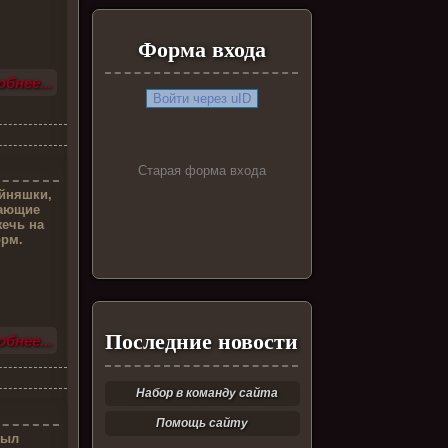
Форма входа
бнее...
Войти через uID
Старая форма входа
ойняшки,
дающие
жечь на
орм.
Последние новости
бнее...
Набор в команду сайта
Помощь сайту
рыл