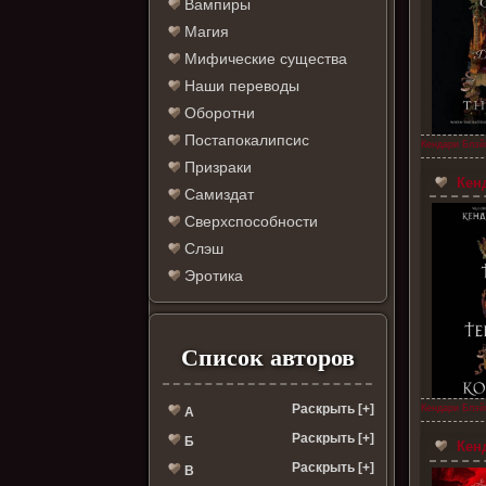
Вампиры
Магия
Мифические существа
Наши переводы
Оборотни
Постапокалипсис
Кендари Блэй
Призраки
Кенд
Самиздат
Сверхспособности
Слэш
Эротика
Список авторов
Раскрыть [+]
Кендари Блэй
А
Раскрыть [+]
Б
Кенд
Раскрыть [+]
В