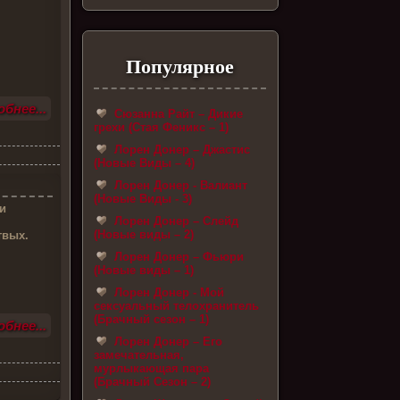
Популярное
бнее...
Сюзанна Райт – Дикие
грехи (Стая Феникс – 1)
Лорен Донер – Джастис
(Новые Виды – 4)
Лорен Донер - Валиант
(Новые Виды - 3)
и
Лорен Донер – Слейд
(Новые виды – 2)
твых.
Лорен Донер – Фьюри
(Новые виды – 1)
Лорен Донер - Мой
сексуальный телохранитель
(Брачный сезон – 1)
бнее...
Лорен Донер – Его
замечательная,
мурлыкающая пара
(Брачный Сезон – 2)