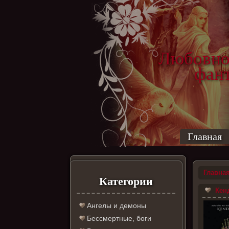
Любовно
фантас
ро
Главная
Главна
Категории
Кенд
Ангелы и демоны
Бессмертные, боги