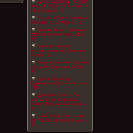
Джена Шоуолтер - Самый
темный соблазн (Повелители
Преисподней - 9)
Сюзанна Райт – Грешные
желания (Стая Феникс – 2)
Джанин Фрост – Дважды
соблазненный (Принц ночи –
2)
Амелия Хатчинс -
Насмешка судьбы (Хроники
Фейри - 2)
Амелия Хатчинс – Борьба
с судьбой (Хроники Фейри –
1)
Джена Шоуолтер -
Грешные ночи (Ангелы тьмы
- 1)
Джессика Симс — Ты
обязательно полюбишь
клыки (Полуночные связи —
3)
Амелия Хатчинс - Побег
от судьбы (Хроники Фейри -
3)