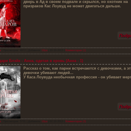
дверь в Ад в своем подвале и скрылся, но охотник на
призраков Кас Лоувуд не может двигаться дальше.
Подро
к
| Просмотров: 4872 | Добавила:
Ulya
|
10.10.2013
|
Комментарии (1)
ари Блэйк - Анна, одетая в кровь (Анна - 1)
Р
ассказ о том, как парни встречаются с девочками, а эт
девочки убивают людей...
У Каса Лоувуда необычная профессия - он убивает мер
Подро
к
| Просмотров: 5731 | Добавила:
Ulya
|
02.10.2013
|
Комментарии (3)