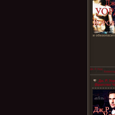
и обезопаси
Дж. Р. Уорд
| Просмотр
03.07.2018
|
Комментар
Дж. Р. Уо
(Братство Ч