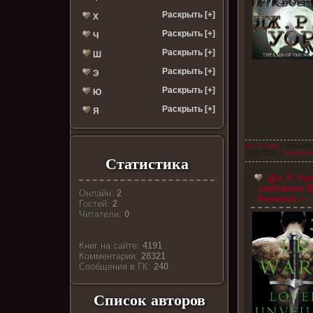
Раскрыть [+]
Х
Раскрыть [+]
Ч
Раскрыть [+]
Ш
Раскрыть [+]
Э
Раскрыть [+]
Ю
Раскрыть [+]
Я
Дж. Р. Уорд
| Просмотр
19.01.2022
|
Комментар
Статистика
Дж. Р. Уо
любовник (
Онлайн:
2
Кинжала — 
Гостей:
2
Читатели:
0
Книг на сайте:
4191
Комментарии:
28321
Cообщения в ГК:
240
Список авторов