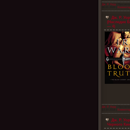
Дж. Р. Уорд
| Просмотр
30.01.2020
|
Комментар
Дж. Р. Уо
(Наследие Б
— 4)
Дж. Р. Уорд
| Просмотр
13.10.2019
|
Комментар
Дж. Р. Уор
Черного Кин