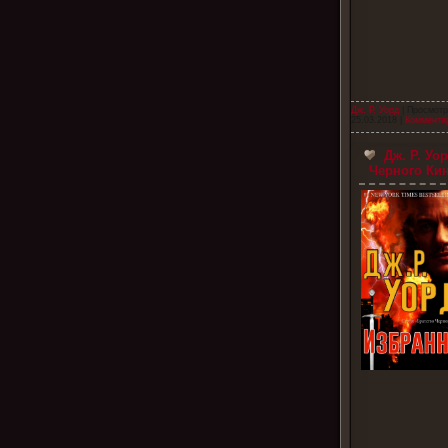
Дж. Р. Уорд
| Просмотр
25.03.2018
|
Комментар
Дж. Р. Уо
Черного Кин