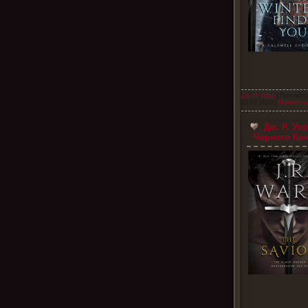
Дж. Р. Уорд
| Просмотр
02.02.2020
|
Комментар
Дж. Р. Уо
Черного Ки