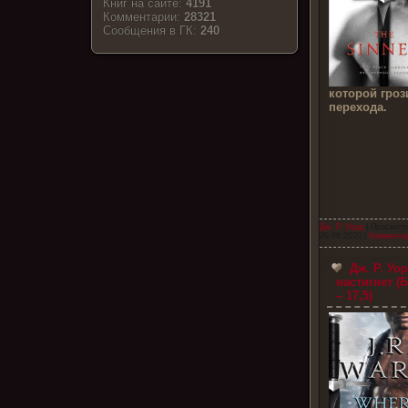
Книг на сайте:
4191
Комментарии:
28321
Cообщения в ГК:
240
которой гроз
перехода.
Дж. Р. Уорд
| Просмотр
29.06.2020
|
Комментар
Дж. Р. Уор
настигнет (
– 17,5)