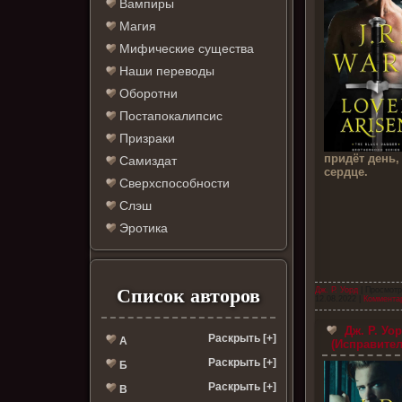
Вампиры
Магия
Мифические существа
Наши переводы
Оборотни
Постапокалипсис
Призраки
придёт день,
Самиздат
сердце.
Сверхспособности
Слэш
Эротика
Список авторов
Дж. Р. Уорд
| Просмотр
12.08.2022
|
Комментар
Дж. Р. Уо
Раскрыть [+]
А
(Исправите
Раскрыть [+]
Б
Раскрыть [+]
В