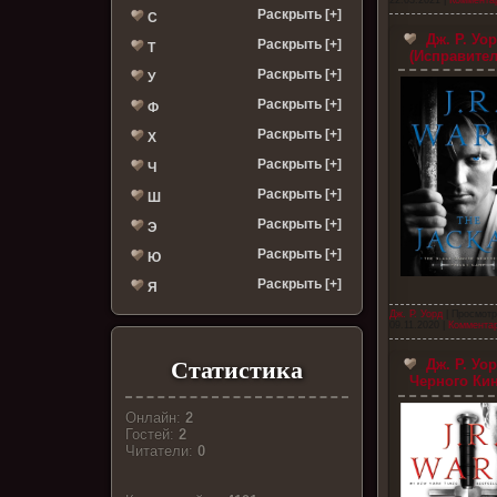
Раскрыть [+]
С
Дж. Р. Уо
Раскрыть [+]
Т
(Исправите
Раскрыть [+]
У
Раскрыть [+]
Ф
Раскрыть [+]
Х
Раскрыть [+]
Ч
Раскрыть [+]
Ш
Раскрыть [+]
Э
Раскрыть [+]
Ю
Раскрыть [+]
Я
Дж. Р. Уорд
| Просмотр
09.11.2020
|
Комментар
Дж. Р. Уо
Статистика
Черного Ки
Онлайн:
2
Гостей:
2
Читатели:
0