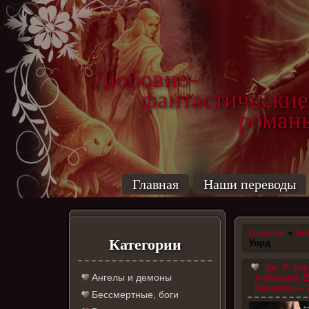
Любовно-
фантастические
роман
Главная
Наши переводы
Главная
»
Би
Категории
Уорд
Дж. Р. Уо
Ангелы и демоны
любовник (
Кинжала — 
Бессмертные, боги