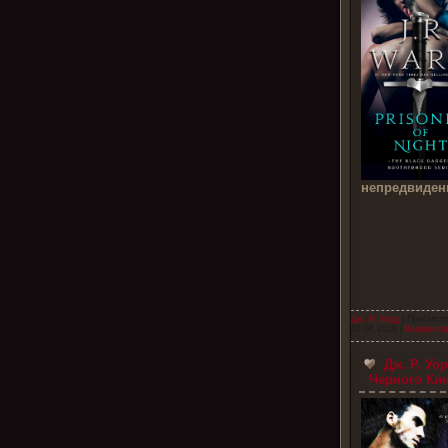
непредвиде
Дж. Р. Уорд
| Просмотр
02.06.2019
|
Комментар
Дж. Р. Уо
Черного Ки