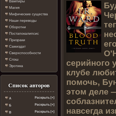
Вампиры
Б
у
Магия
Че
Мифические существа
Наши переводы
те
Оборотни
не
Постапокалипсис
Призраки
ег
Самиздат
О'
Сверхспособности
Слэш
серийного у
Эротика
клубе люби
помочь, Бун
Список авторов
этом деле —
Раскрыть [+]
соблазните
А
Раскрыть [+]
Б
навсегда из
Раскрыть [+]
В