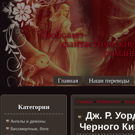
Любовно-
фантастические
роман
Главная
Наши переводы
Главная
»
Библиотека
»
Авто
Категории
Дж. Р. Уо
Ангелы и демоны
Черного Ки
Бессмертные, боги