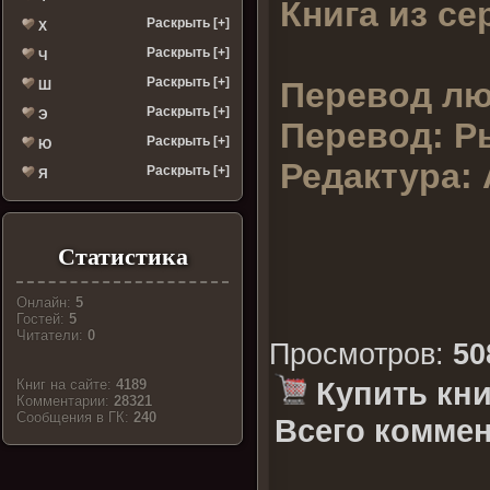
Книга из се
Раскрыть [+]
Х
Раскрыть [+]
Ч
Раскрыть [+]
Перевод лю
Ш
Раскрыть [+]
Э
Перевод:
Р
Раскрыть [+]
Ю
Редактура:
Раскрыть [+]
Я
Статистика
Онлайн:
5
Гостей:
5
Читатели:
0
Просмотров
:
50
Купить кни
Книг на сайте:
4189
Комментарии:
28321
Cообщения в ГК:
240
Всего коммен