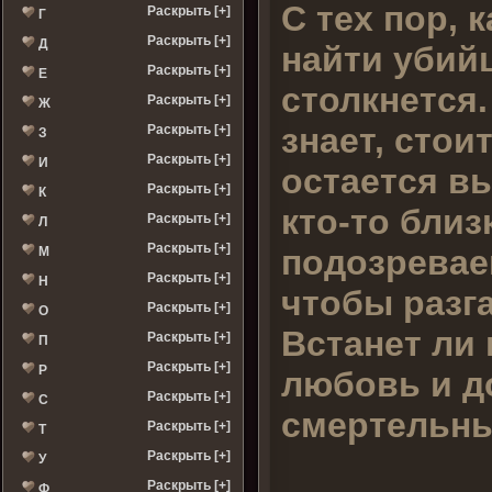
С тех пор, 
Раскрыть [+]
Г
Раскрыть [+]
Д
найти убийц
Раскрыть [+]
Е
столкнется.
Раскрыть [+]
Ж
знает, стои
Раскрыть [+]
З
Раскрыть [+]
И
остается в
Раскрыть [+]
К
кто-то близ
Раскрыть [+]
Л
Раскрыть [+]
подозревае
М
Раскрыть [+]
Н
чтобы разга
Раскрыть [+]
О
Встанет ли
Раскрыть [+]
П
Раскрыть [+]
Р
любовь и д
Раскрыть [+]
С
смертельн
Раскрыть [+]
Т
Раскрыть [+]
У
Раскрыть [+]
Ф