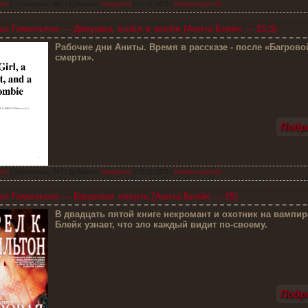
тон
| Просмотров: 696 | Добавила:
Триадочка
|
04.02.2023
|
Комментарии (0)
л Гамильтон — Девушка, козёл и зомби (Анита Блейк — 25,5)
Р
абочие дни Аниты. Время в рассказе - после «Багрово
смерти».
Подро
тон
| Просмотров: 547 | Добавила:
Триадочка
|
03.02.2023
|
Комментарии (0)
л Гамильтон — Багровая смерть (Анита Блейк — 25)
В
двадцать пятой книге некромант и охотник на вампир
Блейк узнает, что зло каждый видит по-своему.
Подро