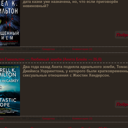
дата казни уже назначена, но, что если приговорён
невиновный?
Подро
тон
| Просмотров: 765 | Добавила:
Триадочка
|
07.02.2023
|
Комментарии (0)
л Гамильтон — Любимый зомби (Анита Блейк — 26,6)
Д
ва года назад Анита подняла идеального зомби, Томас
Джеймса Уоррингтона, у которого были кратковременн
сексуальные отношения с Жюстин Хендерсон.
Подро
тон
| Просмотров: 566 | Добавила:
Триадочка
|
06.02.2023
|
Комментарии (0)