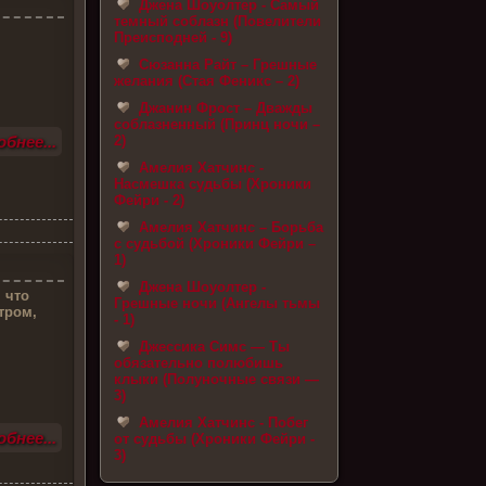
Джена Шоуолтер - Самый
темный соблазн (Повелители
Преисподней - 9)
Сюзанна Райт – Грешные
желания (Стая Феникс – 2)
Джанин Фрост – Дважды
соблазненный (Принц ночи –
2)
бнее...
Амелия Хатчинс -
Насмешка судьбы (Хроники
Фейри - 2)
Амелия Хатчинс – Борьба
с судьбой (Хроники Фейри –
1)
Джена Шоуолтер -
 что
Грешные ночи (Ангелы тьмы
стром,
- 1)
Джессика Симс — Ты
обязательно полюбишь
клыки (Полуночные связи —
3)
Амелия Хатчинс - Побег
бнее...
от судьбы (Хроники Фейри -
3)