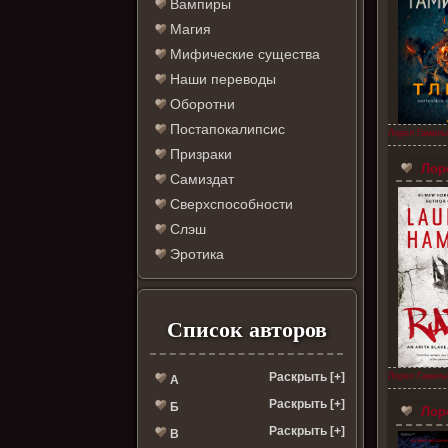
Вампиры
Магия
Мифические существа
Наши переводы
Оборотни
Постапокалипсис
Лорел Гамиль
Призраки
Лоре
Самиздат
Сверхспособности
Слэш
Эротика
Список авторов
Раскрыть [+]
Лорел Гамиль
А
Раскрыть [+]
Б
Лоре
Раскрыть [+]
В