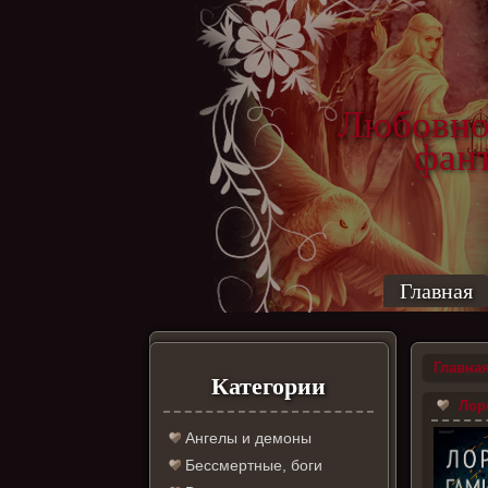
Любовно
фантас
ро
Главная
Главна
Категории
Лоре
Ангелы и демоны
Бессмертные, боги