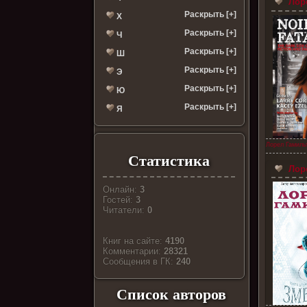
Лоре
Раскрыть [+]
Х
Раскрыть [+]
Ч
Раскрыть [+]
Ш
Раскрыть [+]
Э
Раскрыть [+]
Ю
Раскрыть [+]
Я
Лорел Гамиль
Статистика
Лоре
Онлайн:
3
Гостей:
3
Читатели:
0
Книг на сайте:
4190
Комментарии:
28321
Cообщения в ГК:
240
Список авторов