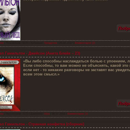
Подро
тон
| Просмотров: 4440 | Добавила:
Триадочка
|
09.04.2017
|
Комментарии (2)
л Гамильтон - Джейсон (Анита Блейк – 23)
«
Вы либо способны наслаждаться болью с упоением, ли
Если способны, то вам можно не объяснять, какой это 
если нет - то никакие разговоры не заставят вас увидет
всем этом смысл.»
Подро
тон
| Просмотров: 7171 | Добавила:
Ulya
|
29.07.2016
|
Комментарии (1)
л Гамильтон - Странная конфетка (сборник)