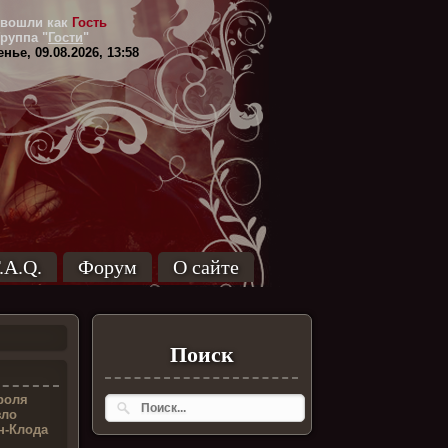
вошли как
Гость
Группа
"
Гости
"
нье, 09.08.2026, 13:58
.A.Q.
Форум
О сайте
Поиск
роля
зло
н-Клода