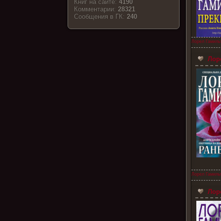
Книг на сайте:
4190
Комментарии:
28321
Cообщения в ГК:
240
Лорел Гамиль
Лоре
Лорел Гамиль
Лоре