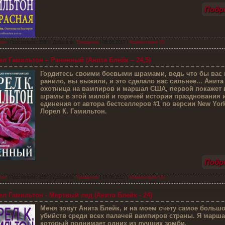
Подро
тон
| Просмотров: 3568 | Добавила:
Триадочка
|
08.08.2017
|
Комментарии (0)
л Гамильтон – Раненный (Анита Блейк – 24,5)
Г
ордитесь своими боевыми шрамами, ведь что бы вас 
ранило, вы выжили, и это сделало вас сильнее... Анита
охотница на вампиров и маршал США, первой покажет 
шрамы в этой милой и горячей истории празднования 
единения от автора бестселлеров #1 по версии New Yor
Лорел К. Гамильтон.
Подро
тон
| Просмотров: 4595 | Добавила:
Триадочка
|
19.06.2017
|
Комментарии (0)
л Гамильтон - Мертвый лед (Анита Блейк - 24)
М
еня зовут Анита Блейк, и на моем счету самое больш
убийств среди всех палачей вампиров страны. Я марш
который поднимает одних из лучших зомби.