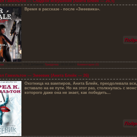
л Гамильтон — Сладкое искушение (Анита Блейк — 26,5)
В
ремя в рассказе - после «Змеевика».
Подро
тон
| Просмотров: 578 | Добавила:
Триадочка
|
05.02.2023
|
Комментарии (0)
л Гамильтон — Змеевик (Анита Блейк — 26)
О
хотница на вампиров, Анита Блейк, преодолевала все,
вставало на ее пути. Но на этот раз, столкнулась с мон
которого даже она не знает, как победить...
Подро