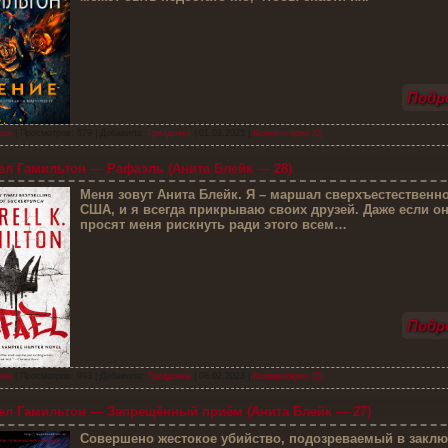
Подро
тон
| Просмотров: 579 | Добавила:
Триадочка
|
01.03.2025
|
Комментарии (0)
л Гамильтон — Рафаэль (Анита Блейк — 28)
М
еня зовут Анита Блейк. Я – маршал сверхъестественн
США, и я всегда прикрываю своих друзей. Даже если о
просят меня рискнуть ради этого всем…
Подро
тон
| Просмотров: 993 | Добавила:
Триадочка
|
08.02.2023
|
Комментарии (0)
л Гамильтон — Запрещённый приём (Анита Блейк — 27)
С
овершено жестокое убийство, подозреваемый в заклю