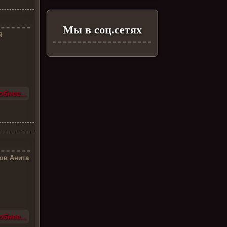
Мы в соц.сетях
й
бнее...
ов Анита
бнее...