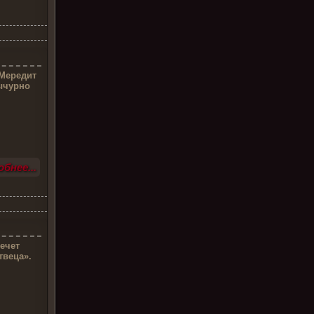
 Мередит
ычурно
бнее...
ечет
твеца».