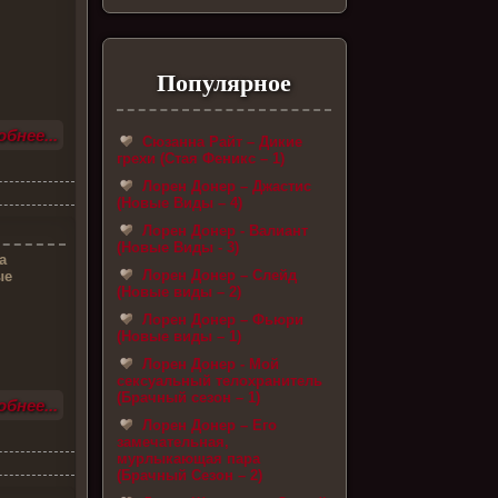
Популярное
бнее...
Сюзанна Райт – Дикие
грехи (Стая Феникс – 1)
Лорен Донер – Джастис
(Новые Виды – 4)
Лорен Донер - Валиант
(Новые Виды - 3)
а
Лорен Донер – Слейд
ые
(Новые виды – 2)
Лорен Донер – Фьюри
(Новые виды – 1)
Лорен Донер - Мой
сексуальный телохранитель
(Брачный сезон – 1)
бнее...
Лорен Донер – Его
замечательная,
мурлыкающая пара
(Брачный Сезон – 2)