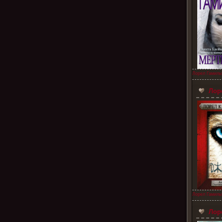
Лорел Гамиль
Лоре
Лорел Гамиль
Лоре