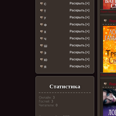
Раскрыть [+]
С
Раскрыть [+]
Т
Лорел Гамиль
Раскрыть [+]
У
Лоре
Раскрыть [+]
Ф
Раскрыть [+]
Х
Раскрыть [+]
Ч
Раскрыть [+]
Ш
Раскрыть [+]
Э
Раскрыть [+]
Ю
Раскрыть [+]
Я
Лорел Гамиль
Лоре
Статистика
Онлайн:
3
Гостей:
3
Читатели:
0