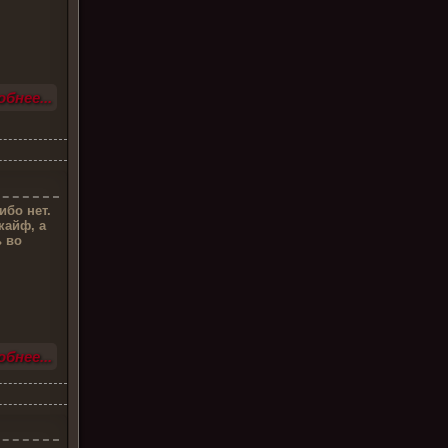
бнее...
бо нет.
кайф, а
ь во
бнее...