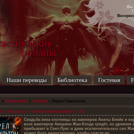
Вы 
Воскресе
-
тические
маны
Наши переводы
Библиотека
Гостевая
F
я
»
Библиотека
»
Авторы
» Лорел Гамильтон
л Гамильтон — Тление (Анита Блейк — 29)
С
вадьба века охотницы на вампиров Аниты Блейк и ко
всех вампиров Америки Жан-Клода грядёт, но древнее 
прибывает в Сент-Луис и даже исключительных сил Жа
может быть недостаточно, чтобы спасти их.