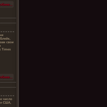
бнее...
ни
 Блейк,
вам свои
и
k Times
бнее...
ое число
ал США,