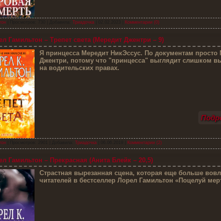
тон
| Просмотров: 730 | Добавила:
Триадочка
|
02.02.2023
|
Комментарии (0)
л Гамильтон – Трепет света (Мередит Джентри – 9)
Я
принцесса Мередит НикЭссус. По документам просто
Джентри, потому что "принцесса" выглядит слишком в
на водительских правах.
Подро
тон
| Просмотров: 2901 | Добавила:
Триадочка
|
06.06.2019
|
Комментарии (2)
л Гамильтон – Прекрасная (Анита Блейк – 20,5)
С
трастная вырезанная сцена, которая еще больше вовл
читателей в бестселлер Лорел Гамильтон «Поцелуй мер