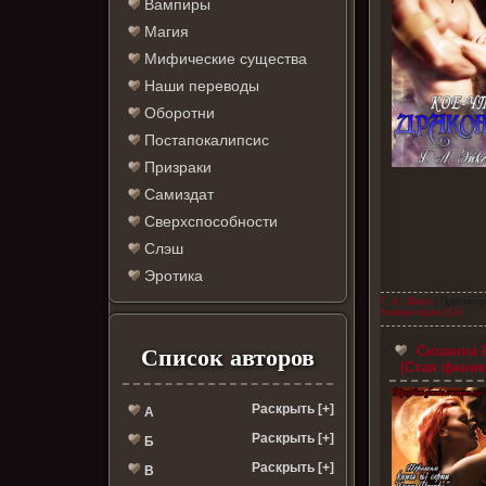
Вампиры
Магия
Мифические существа
Наши переводы
Оборотни
Постапокалипсис
Призраки
Самиздат
Сверхспособности
Слэш
Эротика
Г. А. Эйкен
| Просмотр
Комментарии (14)
Сюзанна Р
Список авторов
(Стая феникс
Раскрыть [+]
А
Раскрыть [+]
Б
Раскрыть [+]
В