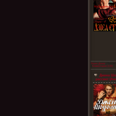
Лорен Донер
| Просмо
|
Комментарии (136)
Джена Шо
рассвет (Ан