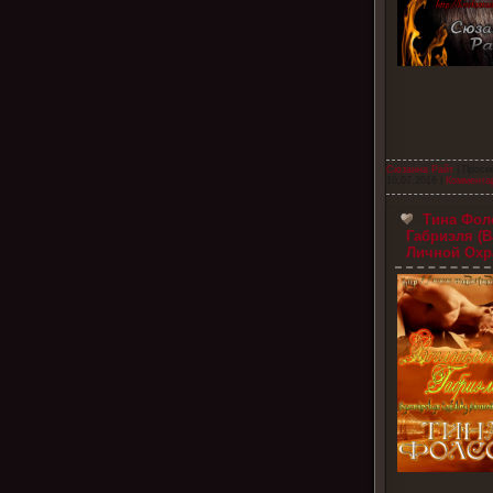
Сюзанна Райт
| Просм
10.07.2016
|
Комментар
Тина Фол
Габриэля (
Личной Охр