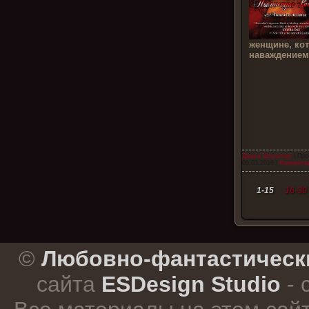
женщине, кот
наваждением
Джена Шоуолтер
| Про
06.03.2016
|
Комментар
1-15
16-30
.
©
Любовно-фантастическ
сайта
ESDesign Studio
- 