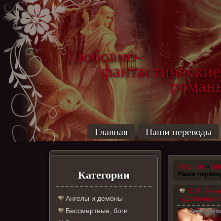
Любовно-
фантастические
роман
Главная
Наши переводы
Главная
»
Би
Категории
Наши перев
Г. А. Эйке
Ангелы и демоны
(Драконья с
Бессмертные, боги