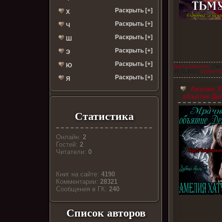
Раскрыть [+]
Х
Раскрыть [+]
Ч
Раскрыть [+]
Ш
Раскрыть [+]
Э
Раскрыть [+]
Ю
Джена Шоуолтер
| Про
24.12.2016
|
Комментар
Раскрыть [+]
Я
Амелия Ха
объятие Дем
Статистика
Онлайн:
2
Гостей:
2
Читатели:
0
Книг на сайте:
4190
Комментарии:
28321
Cообщения в ГК:
240
Список авторов