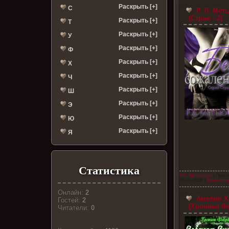
Раскрыть [+]
С
Р. Л. Мет
(Страж - 2)
Раскрыть [+]
Т
Раскрыть [+]
У
Раскрыть [+]
Ф
Раскрыть [+]
Х
Раскрыть [+]
Ч
Раскрыть [+]
Ш
Раскрыть [+]
Э
Раскрыть [+]
Ю
Раскрыть [+]
Я
Статистика
Р.Л. Метьюсон
| Просм
30.09.2016
|
Комментар
Онлайн:
2
Амелия Ха
Гостей:
2
(Хроники Фе
Читатели:
0