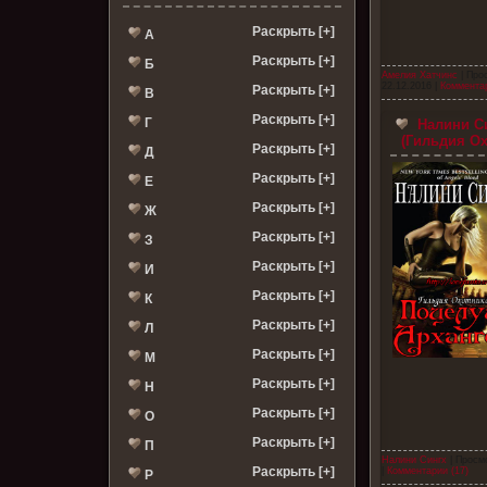
Раскрыть [+]
А
Раскрыть [+]
Б
Амелия Хатчинс
| Про
22.12.2016
|
Комментар
Раскрыть [+]
В
Раскрыть [+]
Г
Налини Си
(Гильдия Ох
Раскрыть [+]
Д
Раскрыть [+]
Е
Раскрыть [+]
Ж
Раскрыть [+]
З
Раскрыть [+]
И
Раскрыть [+]
К
Раскрыть [+]
Л
Раскрыть [+]
М
Раскрыть [+]
Н
Раскрыть [+]
О
Раскрыть [+]
П
Налини Сингх
| Просм
Раскрыть [+]
|
Комментарии (17)
Р