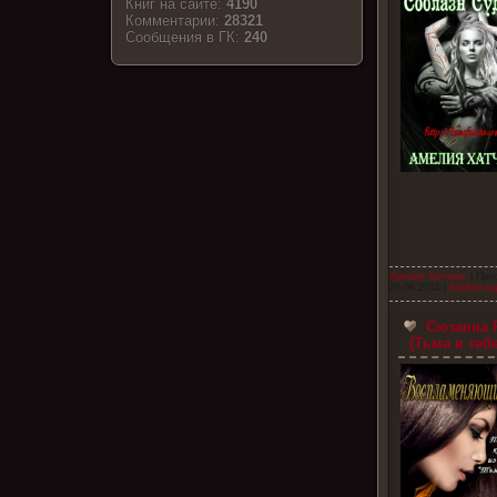
Книг на сайте:
4190
Комментарии:
28321
Cообщения в ГК:
240
Амелия Хатчинс
| Про
26.08.2016
|
Комментар
Сюзанна 
(Тьма в тебе