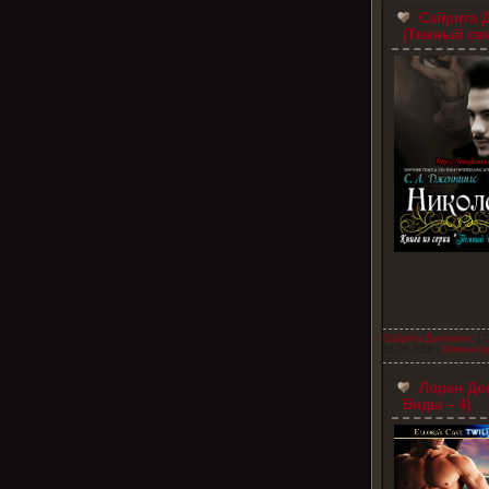
Сайрита Д
(Темный свет
Сайрита Дженнингc
| 
18.05.2016
|
Комментар
Лорен Дон
Виды – 4)