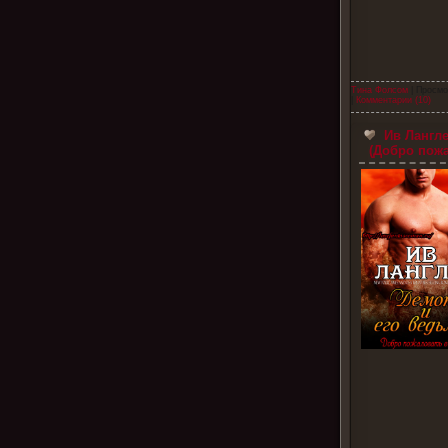
Тина Фолсом
| Просмо
|
Комментарии (10)
Ив Лангле
(Добро пожа