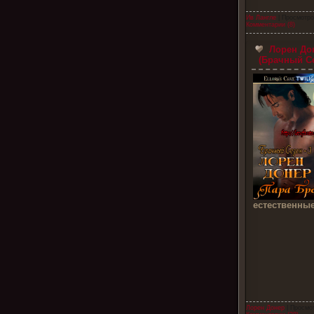
Ив Лангле
| Просмотро
Комментарии (8)
Лорен Дон
(Брачный Се
естественные 
Лорен Донер
| Просмо