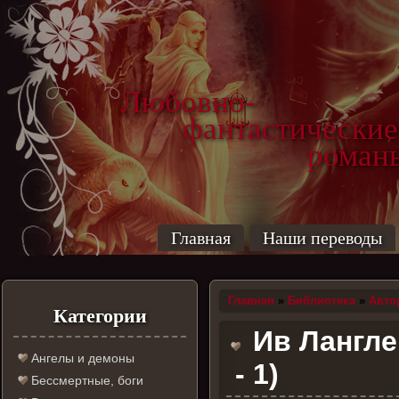
Любовно-
фантастические
роман
Главная
Наши переводы
Главная
»
Библиотека
»
Авто
Категории
Ив Лангле
Ангелы и демоны
- 1)
Бессмертные, боги