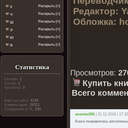
Переводчики
Раскрыть [+]
Х
Редактор: Y
Раскрыть [+]
Ч
Обложка: h
Раскрыть [+]
Ш
Раскрыть [+]
Э
Раскрыть [+]
Ю
Раскрыть [+]
Я
Статистика
Просмотров
:
27
Онлайн:
1
Купить кни
Гостей:
1
Читатели:
0
Всего коммен
Книг на сайте:
4188
Комментарии:
28321
Cообщения в ГК:
240
anastas006
| 21.12.2016 | 17:2
Книга понравилась веселеньк