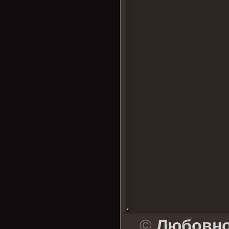
.
©
Любовно