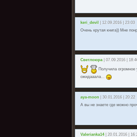
keri_devil
| 12.09.2016 | 23:03
Очень крутая книга)) Мне пон
Светлоюра
| 07.09.2016 | 18:4
Получила огромное у
ожидааала...
aya-moon
| 30.01.2016 | 20:22
А вы не знаете где можно про
Valerianka14
| 20.01.2016 | 16: