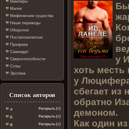
Вампиры
Бы
Магия
жа
Мифические существа
Наши переводы
Ко
Оборотни
бр
Постапокалипсис
Призраки
ве
Самиздат
у 
Сверхспособности
Слэш
хоть месть 
Эротика
у Люцифера 
сбегает из 
Список авторов
обратно Из
Раскрыть [+]
демоном.
А
Раскрыть [+]
Б
Как один и
Раскрыть [+]
В