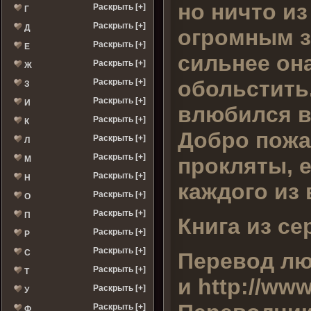
но ничто из
Раскрыть [+]
Г
Раскрыть [+]
Д
огромным з
Раскрыть [+]
Е
сильнее она
Раскрыть [+]
Ж
обольстить.
Раскрыть [+]
З
Раскрыть [+]
И
влюбился в 
Раскрыть [+]
К
Добро пожал
Раскрыть [+]
Л
Раскрыть [+]
прокляты, е
М
Раскрыть [+]
Н
каждого из 
Раскрыть [+]
О
Раскрыть [+]
П
Книга из се
Раскрыть [+]
Р
Раскрыть [+]
С
Перевод люб
Раскрыть [+]
Т
и http://ww
Раскрыть [+]
У
Раскрыть [+]
Ф