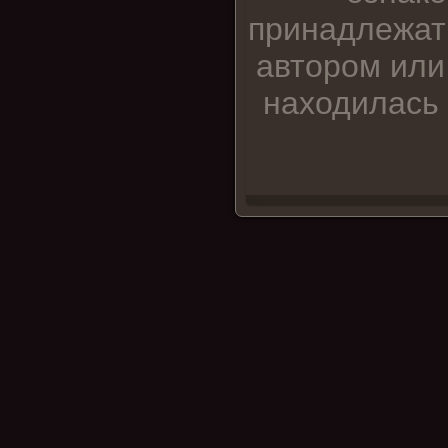
принадлежат
автором или
находилась 