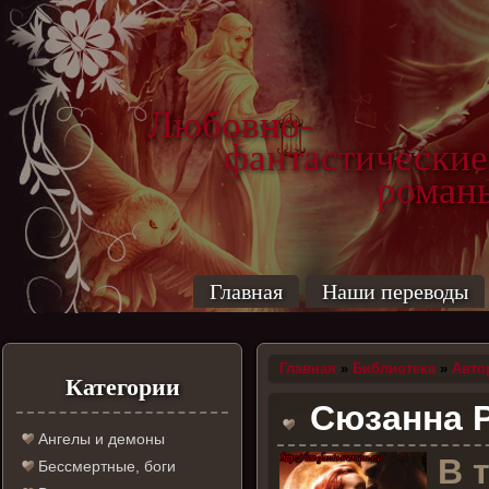
Любовно-
фантастические
роман
Главная
Наши переводы
Главная
»
Библиотека
»
Авто
Категории
Сюзанна Ра
Ангелы и демоны
В 
Бессмертные, боги