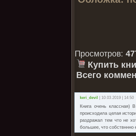
Просмотров
:
47
Купить кни
Всего коммен
keri_devil
| 10.03.2019 | 14:50
Книга очень классная) 
происходила целая истори
раздражал тем что не хо
большее, что собствннно е