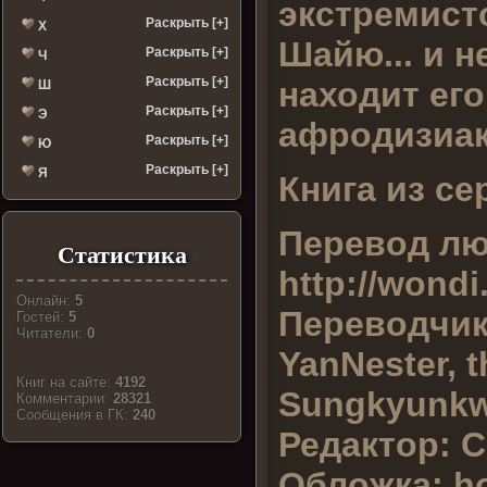
экстремист
Раскрыть [+]
Х
Шайю... и 
Раскрыть [+]
Ч
Раскрыть [+]
находит ег
Ш
Раскрыть [+]
Э
афродизиак
Раскрыть [+]
Ю
Раскрыть [+]
Я
Книга из се
Перевод лю
Статистика
http://wondi
Онлайн:
5
Переводчи
Гостей:
5
Читатели:
0
YanNester, t
Книг на сайте:
4192
Sungkyunk
Комментарии:
28321
Cообщения в ГК:
240
Редактор:
C
Обложка: h