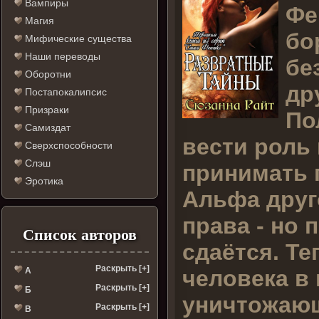
Вампиры
Фе
Магия
бо
Мифические существа
Наши переводы
бе
Оборотни
др
Постапокалипсис
Призраки
По
Самиздат
вести роль 
Сверхспособности
Слэш
принимать п
Эротика
Альфа друго
права - но 
Список авторов
сдаётся. Те
Раскрыть [+]
человека в 
А
Раскрыть [+]
Б
уничтожающ
Раскрыть [+]
В