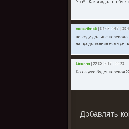
Ура!!!! Как я ждала тебя к
mocartkristi
| 04.05.2017 | 03:
по ходу дальше перевода 
на продолжение если реши
Lisanna
| 22.03.2017 | 22:20
Когда уже будет перевод?
Добавлять ко