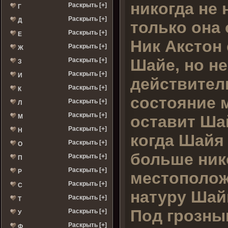
никогда не 
Раскрыть [+]
Г
Раскрыть [+]
Д
только она
Раскрыть [+]
Е
Ник Акстон
Раскрыть [+]
Ж
Шайе, но не
Раскрыть [+]
З
Раскрыть [+]
И
действител
Раскрыть [+]
К
состояние м
Раскрыть [+]
Л
Раскрыть [+]
оставит Ша
М
Раскрыть [+]
Н
когда Шайя 
Раскрыть [+]
О
больше ник
Раскрыть [+]
П
Раскрыть [+]
Р
местополож
Раскрыть [+]
С
натуру Шайи
Раскрыть [+]
Т
Под грозны
Раскрыть [+]
У
Раскрыть [+]
Ф