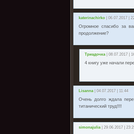
katerinachirko
| 06.07.2017 | 2
Огромное спасибо за ва
продолжение?
Триадочка
| 08.07.2017 | 1
4 книгу уже начали пер
Lisanna
| 04.07.2017 | 11:44
Очень долго ждала пере
титанический труд!!!!
simonajulia
| 29.06.2017 | 23: