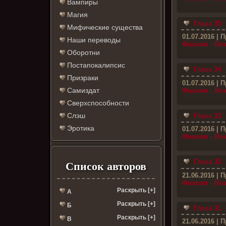
Вампиры
Магия
Глава 35
Мифические существа
01.07.2016
| П
Наши переводы
Фолсом - Во
Оборотни
Постапокалипсис
Глава 34
Призраки
01.07.2016
| П
Самиздат
Фолсом - Во
Сверхспособности
Слэш
Глава 33
Эротика
01.07.2016
| П
Фолсом - Во
Глава 32
Список авторов
21.06.2016
| П
Фолсом - Во
Раскрыть [+]
А
Раскрыть [+]
Б
Глава 31
Раскрыть [+]
В
21.06.2016
| П