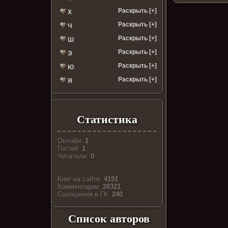
Раскрыть [+]
Х
Раскрыть [+]
Ч
Раскрыть [+]
Ш
Раскрыть [+]
Э
Раскрыть [+]
Ю
Раскрыть [+]
Я
Статистика
Онлайн:
1
Гостей:
1
Читатели:
0
Книг на сайте:
4191
Комментарии:
28321
Cообщения в ГК:
240
Список авторов