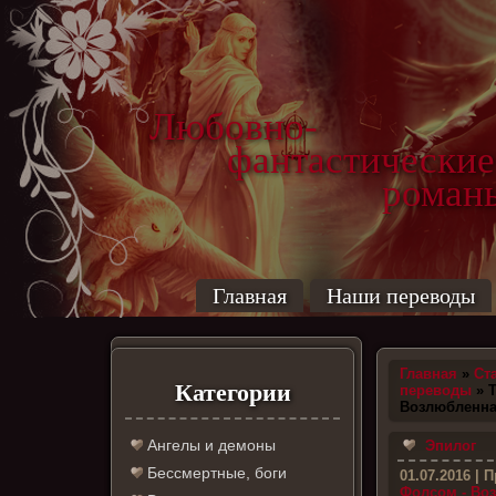
Любовно-
фантастические
роман
Главная
Наши переводы
Главная
»
Ст
Категории
переводы
» 
Возлюбленна
Ангелы и демоны
Эпилог
Бессмертные, боги
01.07.2016
| П
Фолсом - Во