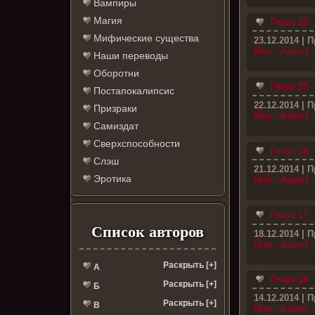
Вампиры
Магия
Глава 20
Мифические существа
23.12.2014
| П
Йон - Азагот
Наши переводы
Оборотни
Глава 19
Постапокалипсис
22.12.2014
| П
Призраки
Йон - Азагот
Самиздат
Сверхспособности
Глава 18
Слэш
21.12.2014
| П
Эротика
Йон - Азагот
Глава 17
Список авторов
18.12.2014
| П
Йон - Азагот
Раскрыть [+]
А
Глава 16
Раскрыть [+]
Б
14.12.2014
| П
Раскрыть [+]
В
Йон - Азагот