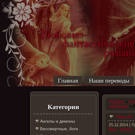
Любовно-
фантастические
роман
Главная
Наши переводы
Главная
»
Ст
Категории
переводы
» Л
Глава 21
Ангелы и демоны
25.12.2014
| П
Бессмертные, боги
Йон - Азагот