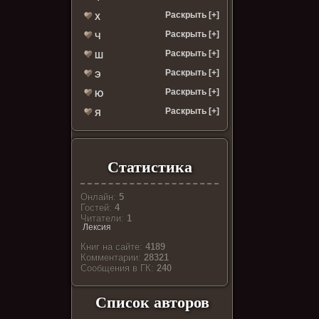
Раскрыть [+]
Х
Раскрыть [+]
Ч
Раскрыть [+]
Ш
Раскрыть [+]
Э
Раскрыть [+]
Ю
Раскрыть [+]
Я
Статистика
Онлайн:
5
Гостей:
4
Читатели:
1
Лексия
Книг на сайте:
4189
Комментарии:
28321
Cообщения в ГК:
240
Список авторов