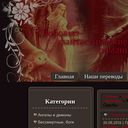
Любовно-
фантастические
роман
Главная
Наши переводы
Главная
»
Ст
Категории
переводы
» А
Судьбы
Ангелы и демоны
Глава 39
Бессмертные, боги
26.08.2016
| П
Хатчинс - С