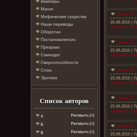
Вампиры
Магия
Глава 38
Мифические существа
26.08.2016
| П
Наши переводы
Хатчинс - С
Оборотни
Постапокалипсис
Глава 37
Призраки
25.08.2016
| П
Самиздат
Хатчинс - С
Сверхспособности
Слэш
Глава 36
Эротика
25.08.2016
| П
Хатчинс - С
Глава 35
Список авторов
25.08.2016
| П
Хатчинс - С
Раскрыть [+]
А
Раскрыть [+]
Б
Глава 34
Раскрыть [+]
В
25.08.2016
| П