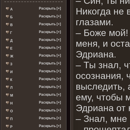
– Син, ты н
Никогда не 
Раскрыть [+]
А
Раскрыть [+]
Б
глазами.
Раскрыть [+]
В
– Боже мой!
Раскрыть [+]
Г
Раскрыть [+]
меня, и ост
Д
Раскрыть [+]
Е
Эдриана.
Раскрыть [+]
Ж
– Ты знал, 
Раскрыть [+]
З
Раскрыть [+]
И
осознания, 
Раскрыть [+]
К
выследить, 
Раскрыть [+]
Л
ему, чтобы 
Раскрыть [+]
М
Раскрыть [+]
Н
Эдриана от 
Раскрыть [+]
О
– Знал, мне
Раскрыть [+]
П
Раскрыть [+]
– прошептал
Р