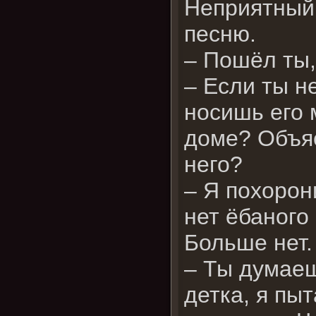
Неприятный
песню.
– Пошёл ты,
– Если ты н
носишь его 
доме? Объяс
него?
– Я похорон
нет ёбаного
Больше нет.
– Ты думаеш
детка, я пыт