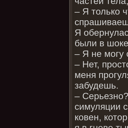
частей тела
– Я только ч
спрашиваеш
Я обернулас
были в шоке
– Я не могу
– Нет, прос
меня прогул
забудешь.
– Серьезно?
симуляции с
ковен, кото
я в гневе т