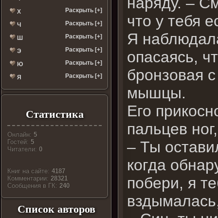
наряду. – С
Раскрыть [+]
Х
что у тебя 
Раскрыть [+]
Ч
Я наблюдала
Раскрыть [+]
Ш
Раскрыть [+]
Э
опасаясь, чт
Раскрыть [+]
Ю
бронзовая с
Раскрыть [+]
Я
мышцы.
Его прикосн
Статистика
пальцев ног
Онлайн:
5
– Ты оставил
Гостей:
5
Читатели:
0
когда обнар
Книг на сайте:
4187
побери, я т
Комментарии:
28321
Cообщения в ГК:
240
вздымалась,
Список авторов