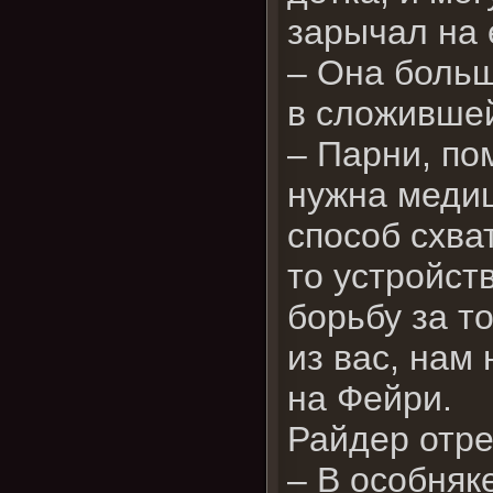
зарычал на 
– Она больш
в сложившей
– Парни, по
нужна медиц
способ схва
то устройст
борьбу за т
из вас, нам
на Фейри.
Райдер отр
– В особняк