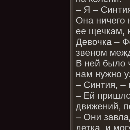
– Я – Синти
Она ничего 
ее щечкам, к
Девочка – Ф
звеном межд
В ней было 
нам нужно у
– Синтия, –
– Ей пришло
движений, п
– Они завла
детка, и мо