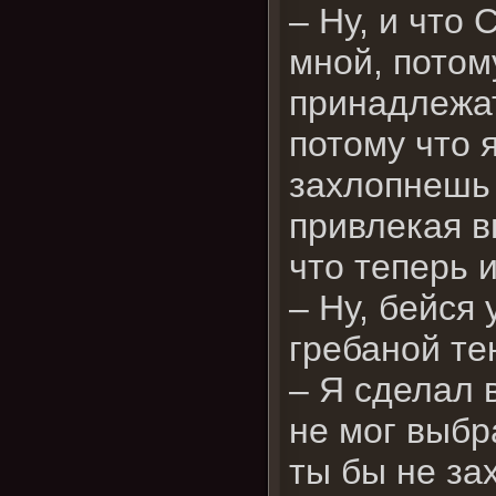
– Ну, и что 
мной, потом
принадлежат
потому что 
захлопнешь 
привлекая вн
что теперь 
– Ну, бейся
гребаной те
– Я сделал 
не мог выбр
ты бы не за