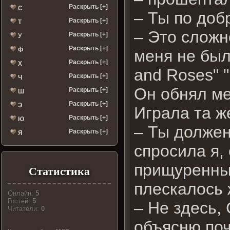
Раскрыть [+]
С
– Ты по доб
Раскрыть [+]
Т
– Это сложн
Раскрыть [+]
У
Раскрыть [+]
Ф
меня не был
Раскрыть [+]
Х
and Roses" "
Раскрыть [+]
Ч
Он обнял ме
Раскрыть [+]
Ш
Раскрыть [+]
Э
Играла та ж
Раскрыть [+]
Ю
– Ты должен
Раскрыть [+]
Я
спросила я,
прищуренных
Статистика
плескалось 
Онлайн:
5
Гостей:
5
– Не здесь, 
Читатели:
0
объясню поч