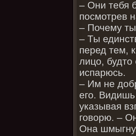
– Они тебя 
посмотрев н
– Почему ты
– Ты единст
перед тем, 
лицо, будто
испарюсь.
– Им не доб
его. Видишь
указывая вз
говорю. – О
Она шмыгнул