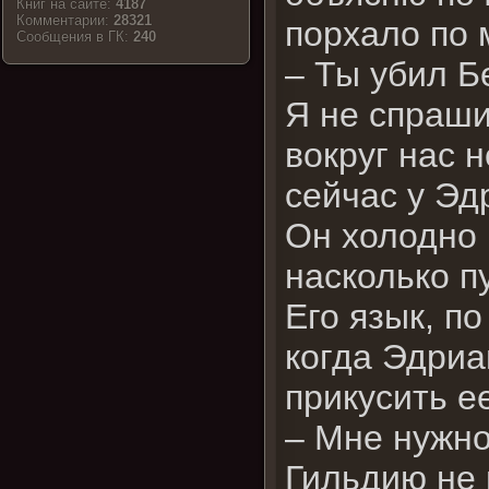
Книг на сайте:
4187
Комментарии:
28321
порхало по 
Cообщения в ГК:
240
– Ты убил Б
Я не спраши
вокруг нас 
сейчас у Эд
Он холодно 
насколько п
Его язык, п
когда Эдриа
прикусить е
– Мне нужно
Гильдию не 