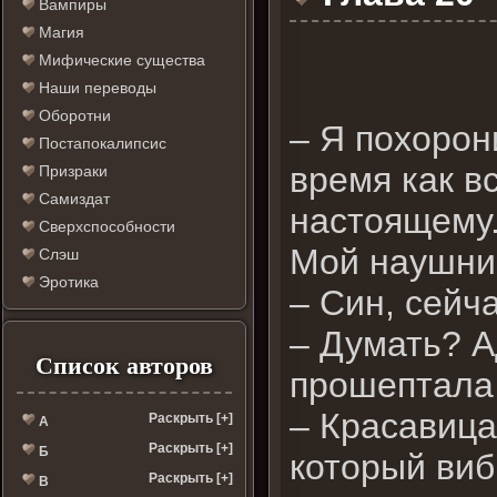
Вампиры
Магия
Мифические существа
Наши переводы
Оборотни
– Я похорони
Постапокалипсис
время как в
Призраки
Самиздат
настоящему.
Сверхспособности
Мой наушник
Слэш
Эротика
– Син, сейч
– Думать? А
Список авторов
прошептала 
– Красавица
Раскрыть [+]
А
Раскрыть [+]
Б
который виб
Раскрыть [+]
В