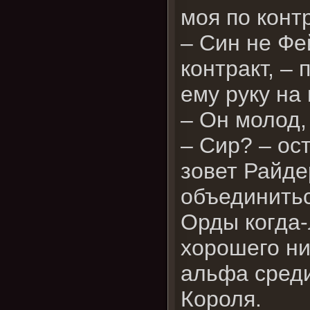
моя по контр
– Син не Фе
контракт, –
ему руку на
– Он молод,
– Сир? – ос
зовет Райде
объединитьс
Орды когда-
хорошего ни
альфа среди
Короля.