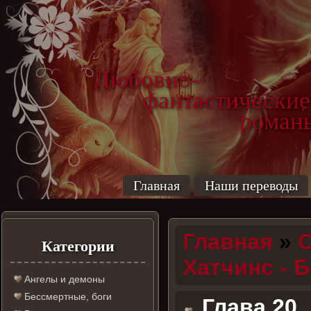
Любовно-
фантастические
роман
Главная
Наши переводы
Главная
»
С
Категории
Хатчинс - 
Ангелы и демоны
Бессмертные, боги
Глава 20