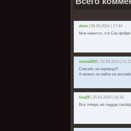
Всего комме
dane
| 06.04.2014 | 17:44
Мне кажется, что Син фейр
marta2605
| 20.03.2014 | 21:2
Спасибо за перевод!!!
А можно ли найти на английк
lisa29
| 20.03.2014 | 01:42
Все теперь её сердце свобо