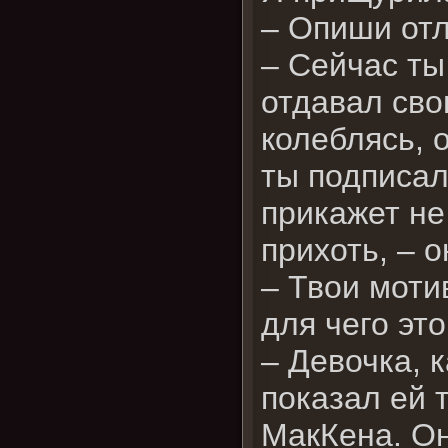
– Опиши отл
– Сейчас ты
отдавал сво
колеблясь, 
ты подписал
прикажет не
прихоть, – о
– Твои моти
для чего это
– Девочка, 
показал ей 
МакКена. Он