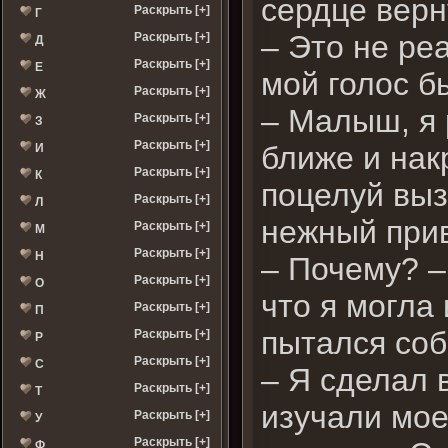
сердце верн
Раскрыть [+]
Г
– Это не ре
Раскрыть [+]
Д
Раскрыть [+]
Е
мой голос б
Раскрыть [+]
Ж
– Малыш, я 
Раскрыть [+]
З
Раскрыть [+]
ближе и нак
И
Раскрыть [+]
К
поцелуй выз
Раскрыть [+]
Л
нежный прив
Раскрыть [+]
М
Раскрыть [+]
Н
– Почему? –
Раскрыть [+]
О
что я могла
Раскрыть [+]
П
пытался соб
Раскрыть [+]
Р
Раскрыть [+]
С
– Я сделал 
Раскрыть [+]
Т
изучали мое
Раскрыть [+]
У
Раскрыть [+]
Ф