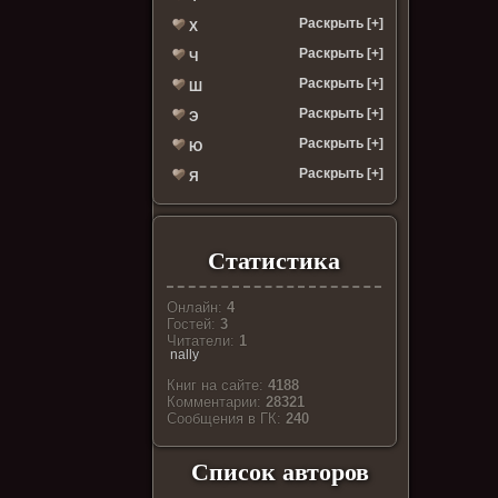
Раскрыть [+]
Х
Раскрыть [+]
Ч
Раскрыть [+]
Ш
Раскрыть [+]
Э
Раскрыть [+]
Ю
Раскрыть [+]
Я
Статистика
Онлайн:
4
Гостей:
3
Читатели:
1
nally
Книг на сайте:
4188
Комментарии:
28321
Cообщения в ГК:
240
Список авторов