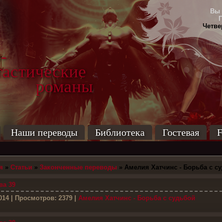
Вы 
Четвер
-
тические
маны
Наши переводы
Библиотека
Гостевая
F
я
»
Статьи
»
Законченные переводы
» Амелия Хатчинс - Борьба с с
ва 39
014
| Просмотров: 2379 |
Амелия Хатчинс - Борьба с судьбой