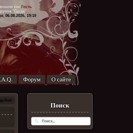
вошли как
Гость
Группа
"
Гости
"
г, 06.08.2026, 19:18
.A.Q.
Форум
О сайте
удьбой
Поиск