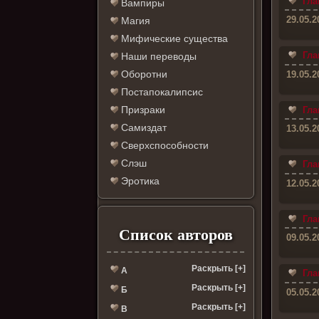
Гла
Вампиры
29.05.2
Магия
Мифические существа
Гла
Наши переводы
Оборотни
19.05.2
Постапокалипсис
Призраки
Гла
Самиздат
13.05.2
Сверхспособности
Слэш
Гла
Эротика
12.05.2
Гла
Список авторов
09.05.2
Раскрыть [+]
А
Гла
Раскрыть [+]
Б
05.05.2
Раскрыть [+]
В