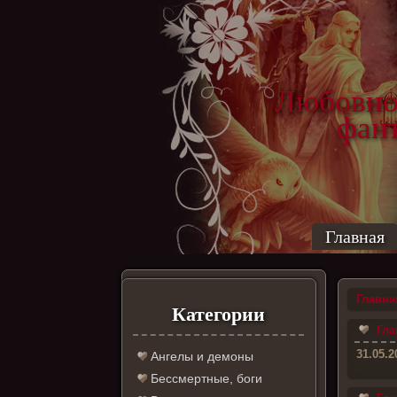
Любовно
фантас
ро
Главная
Главна
Категории
Гла
31.05.2
Ангелы и демоны
Бессмертные, боги