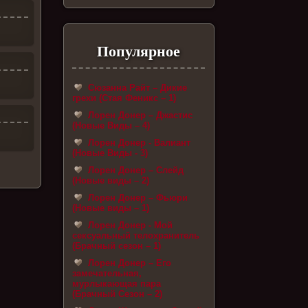
Популярное
Сюзанна Райт – Дикие
грехи (Стая Феникс – 1)
Лорен Донер – Джастис
(Новые Виды – 4)
Лорен Донер - Валиант
(Новые Виды - 3)
Лорен Донер – Слейд
(Новые виды – 2)
Лорен Донер – Фьюри
(Новые виды – 1)
Лорен Донер - Мой
сексуальный телохранитель
(Брачный сезон – 1)
Лорен Донер – Его
замечательная,
мурлыкающая пара
(Брачный Сезон – 2)