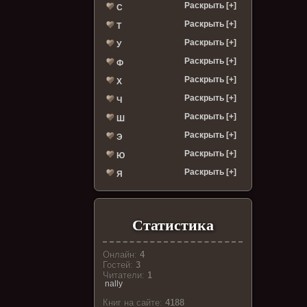
Раскрыть [+]
С
Раскрыть [+]
Т
Раскрыть [+]
У
Раскрыть [+]
Ф
Раскрыть [+]
Х
Раскрыть [+]
Ч
Раскрыть [+]
Ш
Раскрыть [+]
Э
Раскрыть [+]
Ю
Раскрыть [+]
Я
Статистика
Онлайн:
4
Гостей:
3
Читатели:
1
nally
Книг на сайте:
4188