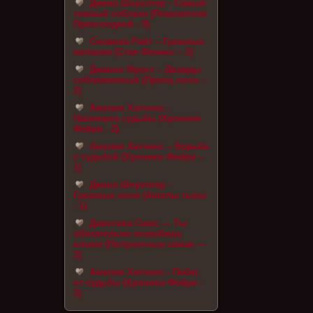
Джена Шоуолтер - Самый
темный соблазн (Повелители
Преисподней - 9)
Сюзанна Райт – Грешные
желания (Стая Феникс – 2)
Джанин Фрост – Дважды
соблазненный (Принц ночи –
2)
Амелия Хатчинс -
Насмешка судьбы (Хроники
Фейри - 2)
Амелия Хатчинс – Борьба
с судьбой (Хроники Фейри –
1)
Джена Шоуолтер -
Грешные ночи (Ангелы тьмы
- 1)
Джессика Симс — Ты
обязательно полюбишь
клыки (Полуночные связи —
3)
Амелия Хатчинс - Побег
от судьбы (Хроники Фейри -
3)