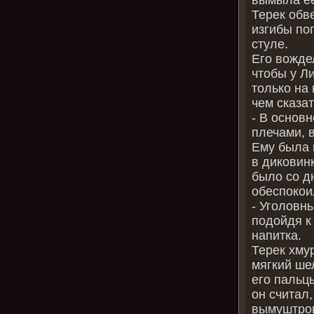
Терек обв
изгибы по
стуле.
Его вожде
чтобы у Л
только на
чем сказат
- В основ
плечами, 
Ему была 
в диковинк
было со дн
обеспокои
- Уголовн
подойдя к
напитка.
Терек хму
мягкий ше
его пальцы
он считал
вымуштров