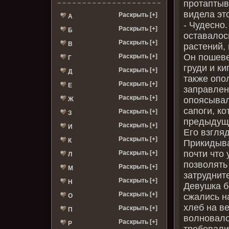
протаптыва
видела это
Раскрыть [+]
А
- Чудесно
Раскрыть [+]
Б
оставалос
Раскрыть [+]
В
растений,
Он пошеве
Раскрыть [+]
Г
груди и к
Раскрыть [+]
Д
также опо
Раскрыть [+]
Е
заправлен
Раскрыть [+]
опоясывал
Ж
сапоги, к
Раскрыть [+]
З
предыдущ
Раскрыть [+]
И
Его взгля
Раскрыть [+]
К
Прикидыва
почти что 
Раскрыть [+]
Л
позволять
Раскрыть [+]
М
затруднит
Раскрыть [+]
Н
Девушка б
Раскрыть [+]
сжались на
О
хлеб на в
Раскрыть [+]
П
волновало
Раскрыть [+]
Р
требовали