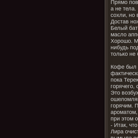
Прямо пов
а не тела.
сохли, но
Достав но
Белый бат
масло апп
Хорошо. Мо
нибудь под
только не 
Кофе был 
фактически
пока Тере
горячего,
Это возбу
ошеломля
горячим. 
ароматом,
при этом 
- Итак, ч
Лира очис
вымыла ее