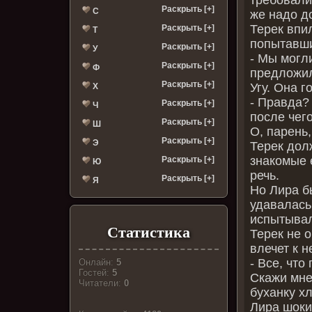
Раскрыть [+]
С
же надо д
Терек впил
Раскрыть [+]
Т
попытавши
Раскрыть [+]
У
- Мы могли
Раскрыть [+]
Ф
предложил
Раскрыть [+]
Угу. Она г
Х
- Правда? 
Раскрыть [+]
Ч
после чего
Раскрыть [+]
Ш
О, парень,
Раскрыть [+]
Э
Терек долж
знакомые 
Раскрыть [+]
Ю
речь.
Раскрыть [+]
Я
Но Лира б
удавалась
испытывал
Статистика
Терек не 
влечет к 
- Все, что
Онлайн:
5
Гостей:
5
Скажи мне
Читатели:
0
буханку х
Лира шоки