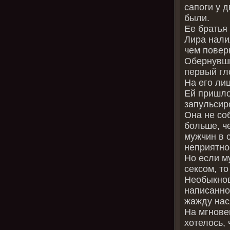
сапоги у 
были.
Ее братья
Лира нали
чем поверн
Обернувши
первый гл
На его ли
Ей пришло
запульсир
Она не со
больше, ч
мужчин в 
неприятнос
Но если м
сексом, то
Необыкнов
написанно
жажду нас
На мгнове
хотелось, 