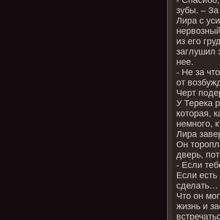
зубы. – За
Лира с уси
нервозный
из его гр
заглушил з
нее.
- Не за ч
от возбуж
Черт поде
У Терека 
которая, к
немного, к
Лира заве
Он торопл
дверь, по
- Если теб
Если есть 
сделать… 
Что он мог
жизнь и з
встречать