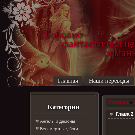
Любовно-
фантастические
роман
Главная
Наши переводы
Главная
»
Категории
Глава 2
Ангелы и демоны
Бессмертные, боги