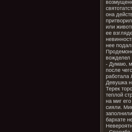
возмущенн
святотатст
она действ
притворила
или живот
ее взгляд
невинность
нее подал
Продемонс
вожделел 
- Думаю, м
после чег
работала 
Девушка н
Терек тор
теплой стр
на миг ег
сияли. Ми
заполнили
бархате н
Невероятн
- Спасибо,