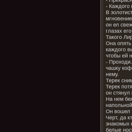
- Каждого
В золотис
мгновение
он ел све
глазах его
Такого Ли
Она опять 
каждого в
чтобы ей 
- Проходи
чашку коф
нему.
Терек сни
Терек потя
он стянул 
На нем бе
напольной
Он вошел 
Черт, да к
знакомых 
белые нос