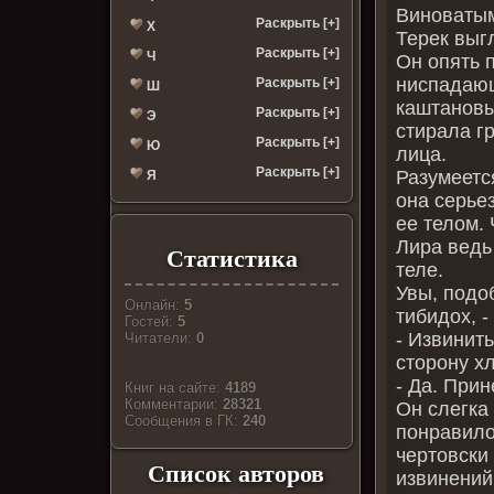
Виноватым
Раскрыть [+]
Х
Терек выгл
Раскрыть [+]
Ч
Он опять 
ниспадающ
Раскрыть [+]
Ш
каштановы
Раскрыть [+]
Э
стирала г
Раскрыть [+]
Ю
лица.
Раскрыть [+]
Разумеется
Я
она серьез
ее телом. 
Лира ведь
Статистика
теле.
Увы, подо
Онлайн:
5
тибидох, -
Гостей:
5
- Извинит
Читатели:
0
сторону х
- Да. Прин
Книг на сайте:
4189
Комментарии:
28321
Он слегка 
Cообщения в ГК:
240
понравило
чертовски
Список авторов
извинений.