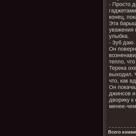
- Просто 
гаджетами.
конец, пок
Эта барыш
уважения 
улыбка.
- Зуб даю.
Он поверн
возненави
тепло, чт
Терека ох
выходил. 
что, как в
Он покача
джинсов и
дворику к
менее-чем
Всего комме