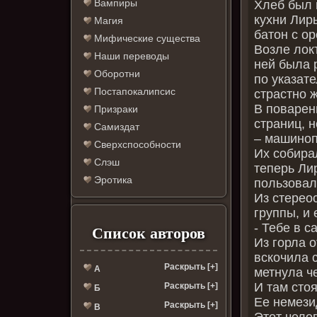
Вампиры
Хлеб был 
кухни Лир
Магия
батон с о
Мифические существа
Возле лок
Наши переводы
ней была 
Оборотни
по указат
Постапокалипсис
страстно 
В поварен
Призраки
страниц, 
Самиздат
– машиноп
Сверхспособности
Их собира
Слэш
теперь Ли
Эротика
пользовал
Из стерео
группы, и 
- Тебе в 
Список авторов
Из горла 
вскочила с
Раскрыть [+]
А
метнула ч
И там стоя
Раскрыть [+]
Б
Ее немези
Раскрыть [+]
В
Этот челов