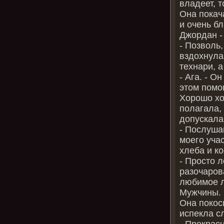
владеет, т
Она покач
и очень бл
Джордан -
- Позволь
вздохнула
технари, 
- Ага. - О
этом пом
Хорошо хо
полагала,
допускала
- Послуша
моего учас
хлеба и к
- Просто 
разочарова
любимое л
Мужчины.
Она покос
испекла с
- Прекрасн