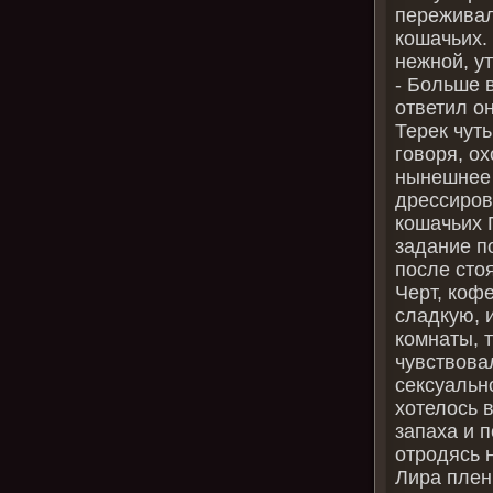
переживал
кошачьих.
нежной, у
- Больше 
ответил он
Терек чут
говоря, о
нынешнее 
дрессиров
кошачьих 
задание п
после сто
Черт, коф
сладкую, 
комнаты, т
чувствова
сексуальн
хотелось 
запаха и 
отродясь 
Лира плен