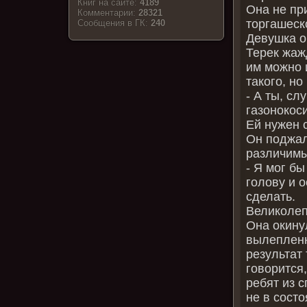
Книг на сайте:
4189
Она не пр
Комментарии:
28321
торгашеск
Cообщения в ГК:
240
Девушка о
Терек жаж
им можно и
такого, но
- А ты, с
газонокос
Ей нужен 
Он поджал
различим
- Я мог бы
голову и 
сделать.
Великолеп
Она окину
вылепленн
результат
говорится
ребят из 
не в сост