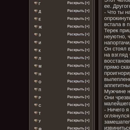
Раскрыть [+]
Г
ее. Другог
Раскрыть [+]
- Что ты н
Д
опрокинут
Раскрыть [+]
Е
встала в п
Раскрыть [+]
Ж
Терек при
Раскрыть [+]
З
неуютно, 
напортачи
Раскрыть [+]
И
Он стоял 
Раскрыть [+]
К
на взгляд
Раскрыть [+]
Л
восстанов
Раскрыть [+]
прямо ска
М
проигнори
Раскрыть [+]
Н
вылепленн
Раскрыть [+]
О
аппетитны
Раскрыть [+]
П
Мужчине н
Они чрезв
Раскрыть [+]
Р
малейшего
Раскрыть [+]
С
- Ничего я
Раскрыть [+]
Т
оглянулся
Раскрыть [+]
замешател
У
извинитьс
Раскрыть [+]
Ф