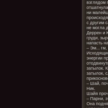
взглядом 
отшатнулас
ни малейш
происходя
с другим с
не могла 
Деррен и 
груди, зы
напасть н
– Эм... гм
Исходящие
энергии п
отодвинуть
затылок. 
затылок, 
прикоснов
– Шай, по
Ник.
Шайя проч
– Парни, э
Она подня