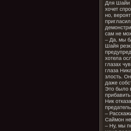
Для Шайи 
хочет спро
но, вероят
пригласил
демонстри
сам не мож
– Да, мы б
Шайя резк
предупред
хотела ос
глазах чу
глаза Ник
злость. Он
даже собс
Это было 
прибавить 
Ник отказ
предатель
– Расскаж
Саймон не
– Ну, мы 