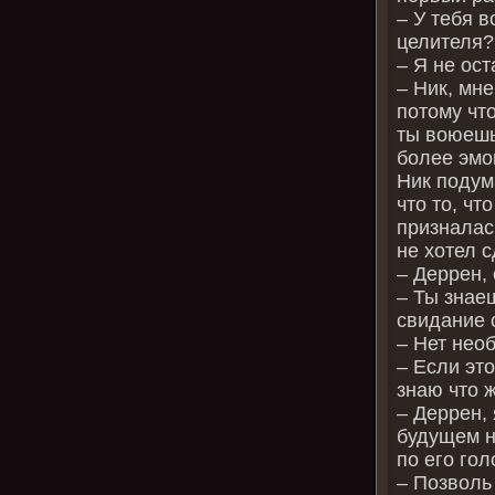
– У тебя в
целителя?
– Я не ос
– Ник, мне
потому что
ты воюешь
более эмо
Ник подум
что то, чт
призналась
не хотел 
– Деррен, 
– Ты знаеш
свидание 
– Нет нео
– Если это
знаю что 
– Деррен, 
будущем н
по его го
– Позволь