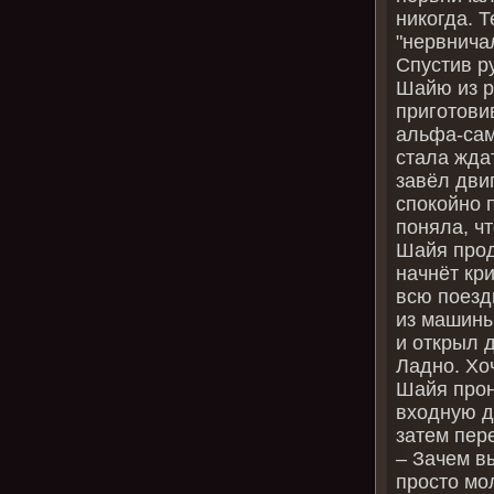
никогда. 
"нервнича
Спустив р
Шайю из р
приготови
альфа-сам
стала жда
завёл дви
спокойно 
поняла, ч
Шайя прод
начнёт кри
всю поезд
из машины
и открыл 
Ладно. Хо
Шайя прон
входную д
затем пер
– Зачем в
просто мо