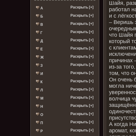
Шайя, раз
Раскрыть [+]
А
работал н
и с лёгкос
Раскрыть [+]
Б
– Веришь 
Раскрыть [+]
В
очередным
Раскрыть [+]
Г
что Шайя 
Раскрыть [+]
который т
Д
с клиента
Раскрыть [+]
Е
исключени
Раскрыть [+]
Ж
причинах –
Раскрыть [+]
З
из-за того
том, что 
Раскрыть [+]
И
Он очень 
Раскрыть [+]
К
могла нич
Раскрыть [+]
Л
уверенност
Раскрыть [+]
волчица ч
М
защищённ
Раскрыть [+]
Н
одиночест
Раскрыть [+]
О
присутство
Раскрыть [+]
П
А когда Н
аромат, ко
Раскрыть [+]
Р