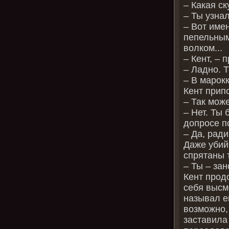
– Какая ск
– Ты узнал
– Вот име
пепельным
волком...
– Кент, – 
– Ладно. Т
– В марок
Кент прип
– Так може
– Нет. Ты
допросе п
– Да, ради
Даже убий
спрятаны 
– Ты – за
Кент прод
себя высм
называл е
возможно,
заставила