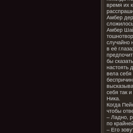
время их 
расспраши
Амбер дер
сложилось
Амбер Шай
тошнотвор
случайно 
в её глаза
предпочит
бы сказат
настоять 
вела себя
беспричин
высказыва
себя так и
Ника.
Когда Пей
чтобы отве
– Ладно, 
по крайней
– Его зов