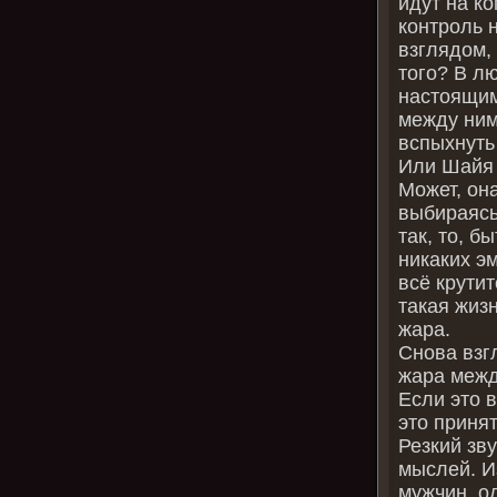
идут на к
контроль 
взглядом, 
того? В л
настоящим
между ним
вспыхнуть
Или Шайя 
Может, он
выбираясь
так, то, б
никаких э
всё крути
такая жизн
жара.
Снова взг
жара межд
Если это в
это принят
Резкий зв
мыслей. И
мужчин, о