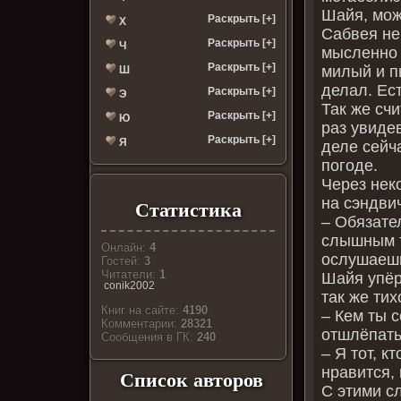
Шайя, може
Раскрыть [+]
Х
Сабвея не 
Раскрыть [+]
Ч
мысленно 
Раскрыть [+]
милый и п
Ш
делал. Ес
Раскрыть [+]
Э
Так же сч
Раскрыть [+]
Ю
раз увиде
Раскрыть [+]
Я
деле сейч
погоде.
Через нек
на сэндви
Статистика
– Обязате
слышным т
Онлайн:
4
ослушаешь
Гостей:
3
Читатели:
1
Шайя упёр
conik2002
так же тих
Книг на сайте:
4190
– Кем ты 
Комментарии:
28321
отшлёпат
Cообщения в ГК:
240
– Я тот, к
нравится, 
Список авторов
С этими с