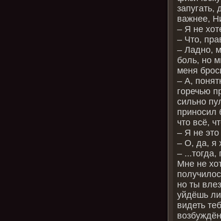
запугать, 
важнее, Ни
– Я не хот
– Что, пра
– Ладно, 
боль, но 
меня брос
– А, понят
горечью п
сильно пу
приносил 
что всё, ч
– Я не это
– О, да, я
– ...тогда
Мне не хот
получилос
но ты вле
уйдёшь ли 
видеть теб
возбуждён