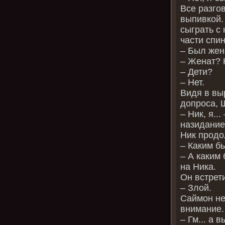
Все разго
выпивкой.
сыграть с 
части спин
– Был жен
– Женат? Н
– Дети?
– Нет.
Видя в вы
допроса, 
– Ник, я..
назидание
Ник продо
– Каким б
– А каким
на Ника.
Он встрет
– Злой.
Саймон не
внимание.
– Гм... а 