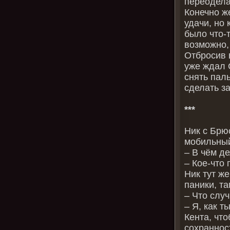
переодела
Конечно ж
удачи, но 
было что-
возможно,
Отбросив 
уже ждал 
снять пал
сделать за
***
Ник с Брю
мобильный
– В чём д
– Кое-что 
Ник тут же
паники, т
– Что слу
– Я, как 
Кента, что
сохраннос