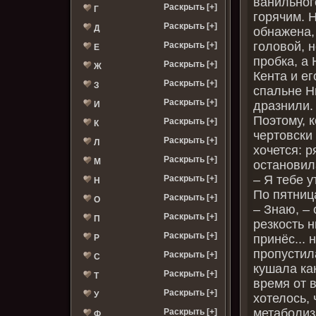
ванильног
Раскрыть [+]
Г
горячим. Н
Раскрыть [+]
Д
обнажена,
головой, н
Раскрыть [+]
Е
пробка, а
Раскрыть [+]
Ж
Кента и ег
Раскрыть [+]
З
спальне Н
Раскрыть [+]
дразнили.
И
Поэтому, 
Раскрыть [+]
К
чертовски
Раскрыть [+]
Л
хочется: р
Раскрыть [+]
М
остановил
– Я тебе у
Раскрыть [+]
Н
По пятниц
Раскрыть [+]
О
– Знаю, –
Раскрыть [+]
П
резкость н
Раскрыть [+]
принёс... 
Р
пропустил
Раскрыть [+]
С
кушала как
Раскрыть [+]
Т
время от 
Раскрыть [+]
У
хотелось,
метаболиз
Раскрыть [+]
Ф