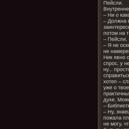
Пейсли.
Внутренне
– Ни о как
– Должна 
заинтересо
потом на т
– Пейсли,
– Я не ос
не намере
Ник явно о
спрос, у н
ну... прос
справиться
хотел – с
уже о тво
практичны
духе. Може
– Библиот
– Ну, знае
пожала пл
не могу, ч