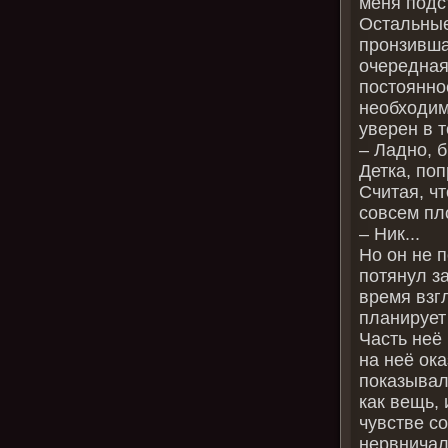
меня подст
Остальные
пронзивша
очередная
постоянно
необходим
уверен в т
– Ладно, 
Детка, по
Считая, ч
совсем пл
– Ник...
Но он не 
потянул з
время взгл
планирует 
Часть неё
на неё ока
показывал,
как вещь, 
чувстве с
нервничала