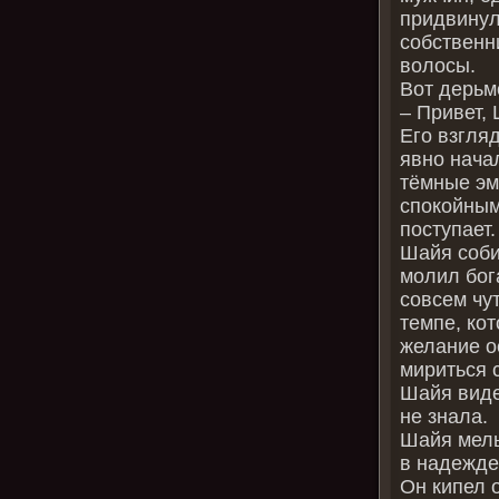
придвинулс
собственн
волосы.
Вот дерьм
– Привет, 
Его взгля
явно нача
тёмные эм
спокойным
поступает.
Шайя соби
молил бога
совсем чут
темпе, ко
желание о
мириться 
Шайя виде
не знала.
Шайя мель
в надежде
Он кипел о