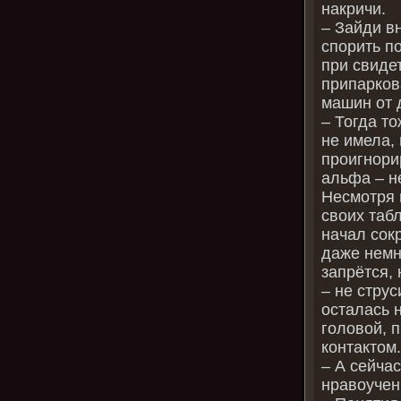
накричи.
– Зайди вн
спорить по
при свиде
припарков
машин от 
– Тогда т
не имела,
проигнорир
альфа – н
Несмотря 
своих таб
начал сок
даже немн
запрётся, 
– не струс
осталась 
головой, 
контактом
– А сейча
нравоучени