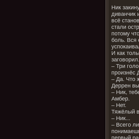
Ник закину
диванчик 
всё стано
стали ост
потому чт
боль. Вся 
успокаива
И как толь
заговорил
– Три голо
произнёс 
– Да. Что 
Деррен вы
– Ник, те
Амбер.
– Нет.
Тяжёлый в
– Ник...
– Всего л
понимаешь
первый раз