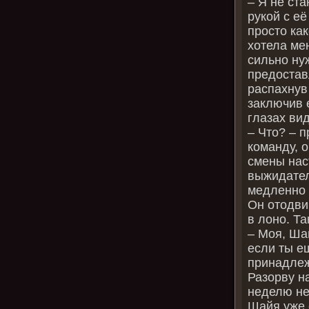
– Я не ста
рукой с её
просто как
хотела мен
сильно ну
предостав
распахнув
заключив е
глазах вид
– Что? – 
команду, 
смены нас
выжидател
медленно 
Он отодви
в лоно. Т
– Моя, Ша
если ты ещ
принадлеж
Разорву на
неделю не
Шайя уже 