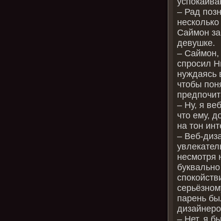
успокаива
– Рад поз
несколько
Саймон за
девушке.
– Саймон,
спросил Н
нуждаясь в
чтобы поня
предпочит
– Ну, я в
что ему, 
на тон ин
– Веб-диз
увлекател
несмотря н
буквально
спокойств
серьёзном
парень бы
дизайнер
– Нет, я б