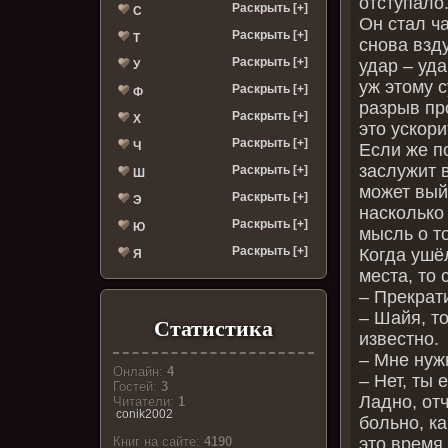
отступало
Раскрыть [+]
С
Он стал ча
Раскрыть [+]
Т
снова взд
Раскрыть [+]
удар – уда
У
уж этому 
Раскрыть [+]
Ф
разрыв пр
Раскрыть [+]
Х
это ускори
Раскрыть [+]
Ч
Если же по
заслужит 
Раскрыть [+]
Ш
может вый
Раскрыть [+]
Э
насколько
Раскрыть [+]
Ю
мысль о т
Раскрыть [+]
Когда ушё
Я
места, то
– Прекрат
– Шайя, то
Статистика
известно.
– Мне нуж
Онлайн:
4
– Нет, ты 
Гостей:
3
Ладно, от
Читатели:
1
conik2002
больно, ка
это время
Книг на сайте:
4190