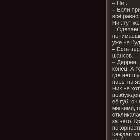
– Нет.
– Если при
всё равно
Ник тут же
– Сделаеш
понимаешь
уже не бу
– Есть вер
шансов.
– Деррен,
конец. А т
где нет шу
пары на яз
Ник не хо
возбуждени
её губ, он
мягкими, 
откликала
за него. К
покорность
Каждая кл