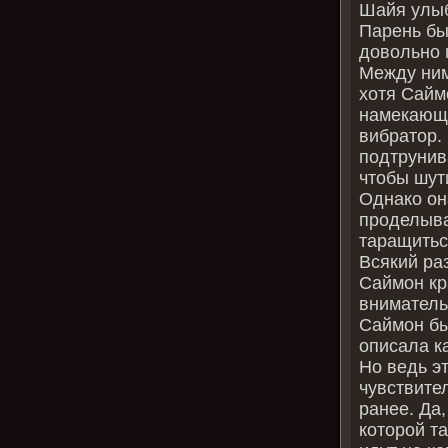
Шайя улыб
Парень бы
довольно 
Между ним
хотя Сайм
намекающи
вибратор.
подтрунив
чтобы шут
Однако он
проделыва
таращитьс
Всякий раз
Саймон кр
вниматель
Саймон бы
описала к
Но ведь эт
чувствител
ранее. Да
которой т