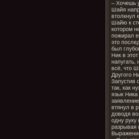
– Хочешь 
Шайя напр
втолкнул 
Шайю к ст
котором н
пожирал её
это после
был глубо
Ник в это
напугать, 
всё, что Ш
Другого Н
Запустив 
так, как н
язык Ника
заявление
втянул в р
доводя во
одну руку 
разрывая 
Выражение