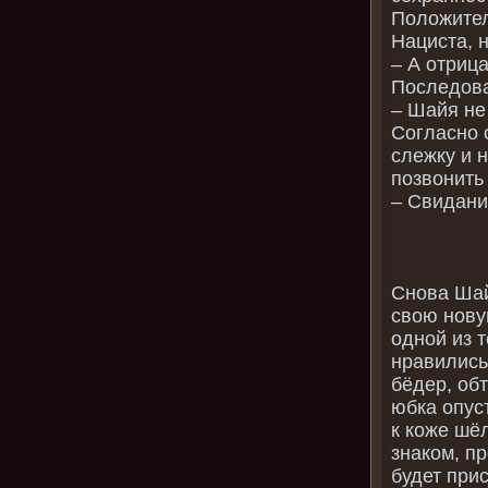
Положител
Нациста, 
– А отриц
Последова
– Шайя не
Согласно 
слежку и 
позвонить
– Свидани
Снова Шай
свою нову
одной из 
нравились
бёдер, обт
юбка опус
к коже шё
знаком, п
будет при