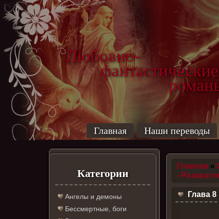
Любовно-
фантастические
роман
Главная
Наши переводы
Главная
»
Категории
- Разврат
Глава 8
Ангелы и демоны
Бессмертные, боги