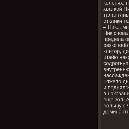
коленях, 
хваткой Н
талантлив
отклики те
– Ник... мн
Ник снова
предела о
резко ввё
клитор, до
Шайю накр
содрогнул
внутренню
наслажден
Тяжело ды
и поднялс
в наказан
ещё зол. 
большую ч
доминантн