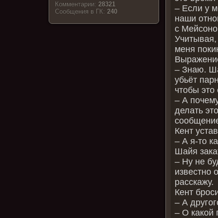
Комментарии:
28321
– Если у м
Cообщения в ГК:
240
наши отно
с Мейсоно
Учитывая,
меня покин
Выражение
– Знаю. Ш
убьёт пар
чтобы это
– А почему
делать эт
сообщение
Кент уста
– А я-то к
Шайя зака
– Ну не бу
известно о
расскажу.
Кент брос
– А друго
– О какой