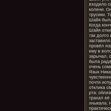
входило с
колени. Он
трусики. Т
Шайя была
Когда конч
Шайя отки
так долго 
заставило 
провёл яз
ему в вол
зарычал, 
была рада,
очень сом
Язык Ника
чувственн
почти исп
отклика с
рта: обли
трахал её
хныкала. 
практичес