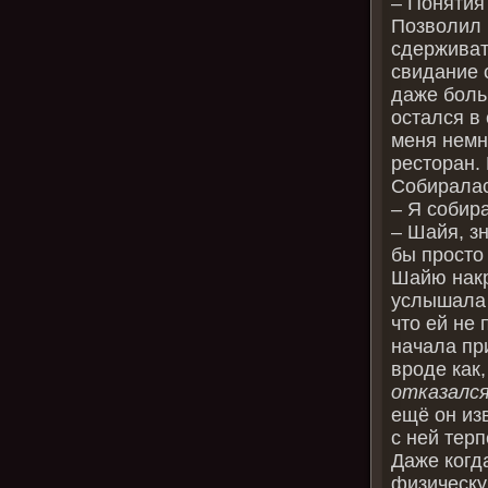
– Понятия 
Позволил 
сдерживат
свидание 
даже боль
остался в 
меня немн
ресторан.
Собиралас
– Я собира
– Шайя, з
бы просто 
Шайю накр
услышала 
что ей не 
начала пр
вроде как
отказался
ещё он из
с ней терп
Даже когд
физическу