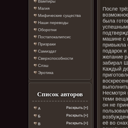
Вампиры
После трё
Магия
возможное
Мифические существа
была готов
Наши переводы
успешными
Оборотни
подтвержд
Постапокалипсис
машине с 
Призраки
привыкла 
подарок и
Самиздат
желание р
Сверхспособности
забирал Ш
Слэш
Каждый де
Эротика
приготовл
воскресен
выполнить
Несмотря 
Список авторов
теми веща
он не при
Раскрыть [+]
А
пользовал
Раскрыть [+]
возбужден
Б
её во снах
Раскрыть [+]
В