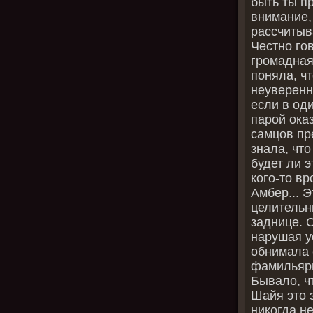
быть ты п
внимание,
рассчитыва
Честно го
громадная
поняла, чт
неуверенн
если в од
парой ока
самцов пр
знала, что
будет ли 
кого-то в
Амбер... 
целительн
заднице. 
нарушая у
обнимала 
фамильярн
Бывало, чт
Шайя это 
никогда н