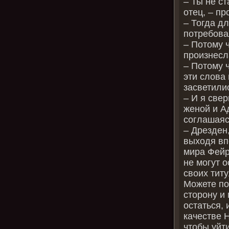
– Ты не с
отец, – п
– Тогда дл
потребова
– Потому ч
произнесл
– Потому 
эти слова
засветилис
– И я свер
женой и А
соглашаяс
– Дрезден,
выходя вп
мира Фейр
не могут 
своих тит
Можете по
сторону и
остаться, 
качестве 
чтобы уйт