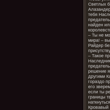
Светлых б
Алазандер
тебя Насл
предатель
найден ил
королевст
– Ты не мо
мира! – в
Райдер бе
присутств
– Такое п
Наследник
предатель
решение я
другими К
гораздо п
его звере
если ты р
границы тв
наткнутьс
Кровавый 