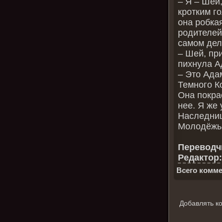
– Я – Шей
кротким г
она робка
родителей.
самом дел
– Шей, при
пихнула А
– Это Ада
Темного К
Она покра
нее. Я же
Наследниц
Молодёжь
Переводчи
Редактор:
Всего комме
Добавлять к