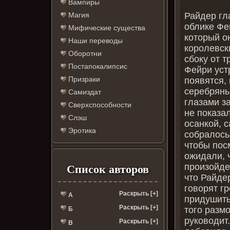
Вампиры
Райдер гл
Магия
облике Фе
Мифические существа
который о
Наши переводы
королевск
Оборотни
сбоку от 
Постапокалипсис
Фейри уст
Призраки
появятся,
серебряны
Самиздат
глазами за
Сверхспособности
не показа
Слэш
осанкой, 
Эротика
собралось
чтобы пос
ожидали, ч
произойде
Список авторов
что Райдер
говорят г
Раскрыть [+]
А
придушить 
Раскрыть [+]
того разм
Б
руководит.
Раскрыть [+]
В