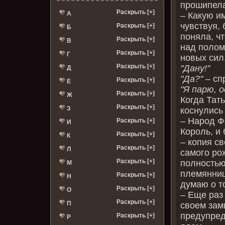
прошипела
Раскрыть [+]
А
– Какую и
чувствуя, 
Раскрыть [+]
Б
поняла, ч
Раскрыть [+]
В
над полом
Раскрыть [+]
Г
новых сил
Раскрыть [+]
"Дану!"
Д
"Да?"
– сп
Раскрыть [+]
Е
"Я парю, 
Раскрыть [+]
Ж
Когда Тат
Раскрыть [+]
З
коснулись
– Народ Фе
Раскрыть [+]
И
Король, и
Раскрыть [+]
К
– копия св
Раскрыть [+]
Л
самого ро
Раскрыть [+]
полностью
М
племянниц
Раскрыть [+]
Н
думаю о то
Раскрыть [+]
О
– Еще раз
Раскрыть [+]
П
своем зам
предупред
Раскрыть [+]
Р