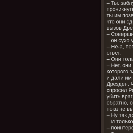
– Ты, заб
проникнут
ты им поз
что они с
вызов Дре
– Соверши
– он сухо
– Не-а, по
ответ.
– Они толь
– Нет, он
которого 
и дали им
Дрезден. 
спросил Р
убить вра
обратно, о
пока не в
– Ну так д
– И тольк
– поинтер