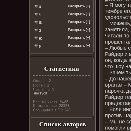
– Я могу т
Раскрыть [+]
Х
тембре ег
Раскрыть [+]
Ч
удовольст
Раскрыть [+]
– Можешь,
Ш
заметила, 
Раскрыть [+]
Э
читали по
Раскрыть [+]
Ю
прошептал
Раскрыть [+]
Я
– Любые с
Райдер и 
он, когда 
что шоу н
Статистика
– Зачем т
– До наше
Онлайн:
2
врагам – 
Гостей:
1
Читатели:
1
парочка д
настуся
Райдер те
Книг на сайте:
4190
предостав
Комментарии:
28321
– Если ин
Cообщения в ГК:
240
против Ца
– Мы не с
Список авторов
помогли в