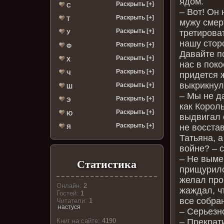
ядом.
Раскрыть [+]
С
– Вот! Он
Раскрыть [+]
Т
мужу смер
Раскрыть [+]
третирова
У
нашу стор
Раскрыть [+]
Ф
Давайте п
Раскрыть [+]
Х
нас в пок
Раскрыть [+]
Ч
придется ж
выкрикнул
Раскрыть [+]
Ш
– Мы не д
Раскрыть [+]
Э
как Корол
Раскрыть [+]
Ю
выдвигал 
Раскрыть [+]
не восста
Я
Татьяна, 
войне? – 
– Не выме
Статистика
прищурилс
желал про
Онлайн:
2
жаждал, ч
Гостей:
1
все собра
Читатели:
1
настуся
– Серьезн
– Прекрат
Книг на сайте:
4190