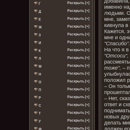
добавила,
Раскрыть [+]
Г
именно на
Раскрыть [+]
Д
людьми. С
мне, замет
Раскрыть [+]
Е
кивнула в 
Раскрыть [+]
Ж
Кажется, 
Раскрыть [+]
З
мне и одн
Раскрыть [+]
"Спасибо"
И
На что я 
Раскрыть [+]
К
"Отсоси",
Раскрыть [+]
Л
рассмеять
Раскрыть [+]
М
тоже",
– 
улыбнулас
Раскрыть [+]
Н
положил р
Раскрыть [+]
О
– Он тольк
Раскрыть [+]
П
прошептал
Раскрыть [+]
– Нет, ска
Р
ответ и сх
Раскрыть [+]
С
поднимать
Раскрыть [+]
Т
новых дру
Раскрыть [+]
У
делать мин
должен ег
Раскрыть [+]
Ф