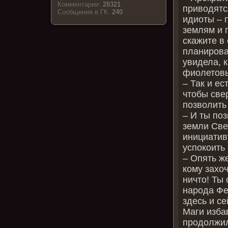
Комментарии:
28321
приводятся
Cообщения в ГК:
240
идиоты – 
землям и 
скажите в 
планирова
увидела, 
фиолетовы
– Так и ес
чтобы све
позволить
– И ты по
земли Све
инициативу
успокоить 
– Опять ж
кому захоч
ничто! Ты
народа Фе
здесь и се
Маги избав
продолжил