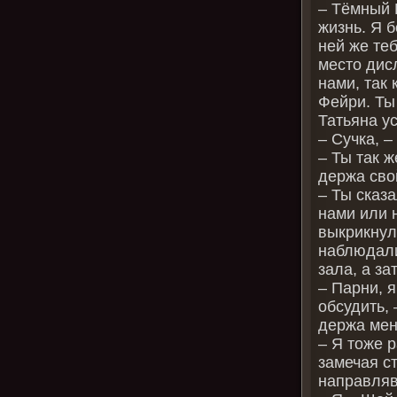
– Тёмный 
жизнь. Я б
ней же те
место дис
нами, так 
Фейри. Ты 
Татьяна у
– Сучка, –
– Ты так ж
держа свой
– Ты сказа
нами или 
выкрикнул
наблюдали
зала, а за
– Парни, я
обсудить, 
держа мен
– Я тоже р
замечая с
направляв