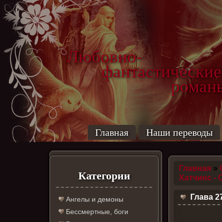
Любовно-
фантастические
роман
Главная
Наши переводы
Главная
»
Категории
Хатчинс -
Глава 2
Ангелы и демоны
Бессмертные, боги