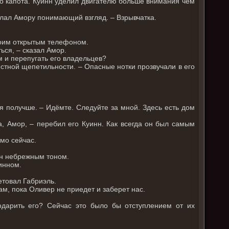
о капота. Куинн уделил двигателю больше внимания чем
слал Амору понимающий взгляд. – Взрывчатка.
воим открытым телефоном.
ься, – сказал Амор.
м и перепугать его владельцев?
стной щепетильности. – Опасные нотки прозвучали в его
дея получше. – Идёмте. Следуйте за мной. Здесь есть дом
, Амор, – перебил его Куинн. Как всегда он был самым
ямо сейчас.
нн небрежным тоном.
инном.
етовал Габриэль.
м, пока Оливер не приедет и заберет нас.
дарить его? Сейчас это было бы отступлением от их