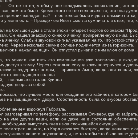
на нее.
т. – Он не хотел, чтобы у нее складывалось впечатление, что он
 все, чем это было. Кроме этого его не волновало то, что она думае
 прежних взглядов, да? – в ее голосе были издевательские нотки, 
о у меня есть. – Прежде чем Иветт смогла сумничать в ответ, что, 
вал на большой дом в стиле эпохи четырех Георгов со знаком "Про
там. Он нашел знакомую синюю ячейку, прикрепленную к ним. Быс
на ячейку. Слабый звуковой сигнал указывал на то, что устройства 
ечо. Через несколько секунд солнце поднимется из-за горизонта.
елчок и нажал на ящик. Он отпустил рычаг и с ним ключ от дома.
а, то увидел как пять его компаньонов уже толпились у входно
му доступ к замку. Через несколько секунд ключ повернулся и дверь
алюзи и задерните шторы, – приказал Амор, когда они вошли, з
их от восходящего солнца.
й, – послышался голос Куинна.
ходную дверь за собой.
ню.
оказал, что лучшее место для ожидания это кабинет, в котором бы
ев на защищенном дворе. Собственность была со вкусом обстав
 облегчением вздохнул Габриэль.
л разговаривал по телефону, рассказывая Оливеру, где их забрать
 на уме другие вещи, если он даже не в состоянии обеспечить 
 необходимо выпустить гнев из-за сложившейся ситуации.
посмотрел на него, но Карл оказался быстрее, когда нашелся с о
аслуживает вашего неуважения, и, не то чтобы это было ваше дело,