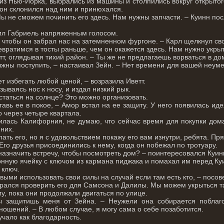
з Нью-Йорка, выбрались из машины и столпились вокруг открытог
 он склонился над ним и принюхался.
Мы не сможем починить его здесь. Нам нужны запчасти. – Куинн по
сил Габриель напряженным голосом.
, чтобы он забрал нас на затемненном фургоне. – Карл щелкнул с
вратимся в тосты раньше, чем он окажется здесь. Нам нужно укрыт
тт, оглядывая тихий район. – Ты же не предлагаешь ворваться в до
лжны поступить, – настаивал Зейн. – Нет времени для вашей неуме
т избегать любой ценой, – возразила Иветт.
зываясь нос к носу, и издал низкий рык.
статься на солнце? Это можно организовать.
ставь ее в покое, – Амор встал на ее защиту. У него появилась и
 через четыре квартала.
илась Калифорния, не думаю, что сейчас время для покупки дома
них.
пать его, но я с удовольствием покажу его вам изнутри, ребята. Пр
Его друзья присоединились к нему, когда он побежал по тротуару.
 назначить встречу, чтобы посмотреть дом? – поинтересовался Куи
нную ячейку с ключом из кармана пиджака и помахал им перед Ку
 ключ.
выми использовать свои силы на случай если там есть кто, – посов
рался проверить его для Самсона и Далилы. Мы можем укрыться та
у, пока они продолжали двигаться по улице.
ы защитишь меня от Зейна. – Неужели она собирается поблаго
ошений. – В любом случае, я могу сама о себе позаботится.
учало как благодарность.