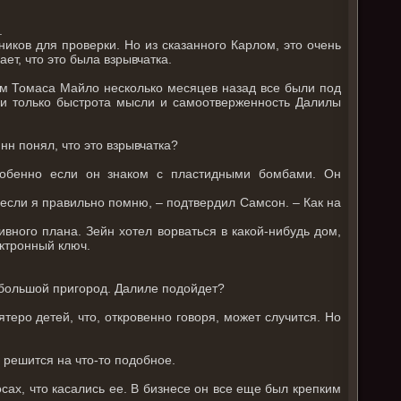
.
иков для проверки. Но из сказанного Карлом, это очень
ет, что это была взрывчатка.
м Томаса Майло несколько месяцев назад все были под
и только быстрота мысли и самоотверженность Далилы
нн понял, что это взрывчатка?
особенно если он знаком с пластидными бомбами. Он
если я правильно помню, – подтвердил Самсон. – Как на
ивного плана. Зейн хотел ворваться в какой-нибудь дом,
ектронный ключ.
небольшой пригород. Далиле подойдет?
еро детей, что, откровенно говоря, может случится. Но
 решится на что-то подобное.
осах, что касались ее. В бизнесе он все еще был крепким