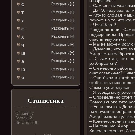
говоря тихо.
Раскрыть [+]
С
– Самсон, ты уже слы
– Да, Оливер звонил м
Раскрыть [+]
Т
– Кто-то сломал маши
похоже на то, что кто
Раскрыть [+]
У
– Черт! Крот?
Раскрыть [+]
Ф
Предположение Самсон
подозрением. Предат
Раскрыть [+]
Х
спасли ему жизнь.
– Мы не можем исключи
Раскрыть [+]
Ч
– Думаешь, что кто-то
Раскрыть [+]
Амор не хотел бросать
Ш
– Я заметил, что он
Раскрыть [+]
Э
разбирается?
– Он недолго работал
Раскрыть [+]
Ю
счет остальных? Ниче
Раскрыть [+]
– Они были в такой же
Я
чтобы скрыться от вос
Самсон усмехнулся.
– Я всегда могу рассч
– Определенно стоит п
Статистика
Самсон снова тихо ра
– Если слушать Далил
нам нужно пространст
Онлайн:
2
Амор позволил улыбке
Гостей:
2
– Конечно, если ты та
Читатели:
0
– Не смешно, Амор.
Конечно смешно. С тех