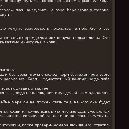
и не найдут путь к собственным задним карманам. Когда
м.
положились на стульях и диване. Карл стоял в стороне,
хнуть.
ло кому-то возможность покопаться в ней. Кто-то все
остановить их прежде чем они получат подкрепление. Это
оже каждую минуту дня и ночи.
емкость.
лках и был сравнительно молод. Карл был вампиром всего
 нападения. Карл – единственный вампир, когда-либо
встал с дивана и взял ее.
новишься, когда не поешь, поэтому сделай всем одолжение
айне мере он не должен стать тем, на кого она будет
пах крови и почувствовал, как его желудок сжался. Он
его энергию сильнее обычного, и не нашлось времени на
рихожую и, после проверки номера звонившего, ответил,