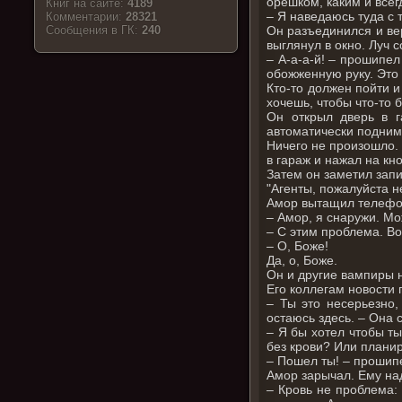
орешком, каким и всег
Книг на сайте:
4189
– Я наведаюсь туда с 
Комментарии:
28321
Он разъединился и ве
Cообщения в ГК:
240
выглянул в окно. Луч с
– А-а-а-й! – прошипел
обожженную руку. Это
Кто-то должен пойти 
хочешь, чтобы что-то 
Он открыл дверь в г
автоматически подниму
Ничего не произошло.
в гараж и нажал на кно
Затем он заметил зап
"Агенты, пожалуйста н
Амор вытащил телефо
– Амор, я снаружи. Мо
– С этим проблема. В
– О, Боже!
Да, о, Боже.
Он и другие вампиры н
Его коллегам новости 
– Ты это несерьезно,
остаюсь здесь. – Она с
– Я бы хотел чтобы т
без крови? Или планир
– Пошел ты! – прошипе
Амор зарычал. Ему над
– Кровь не проблема: 