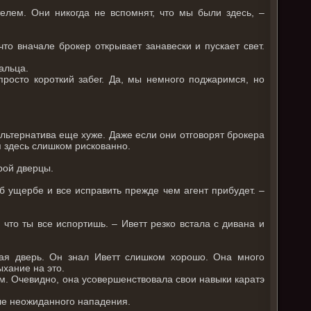
елем. Они никогда не вспомнят, что мы были здесь, –
то вначале брокер открывает занавески и пускает свет.
альца.
росто короткий забег. Да, мы немного поджаримся, но
альтернатива еще хуже. Даже если они отговорят брокера
я здесь слишком рискованно.
рой дверцы.
б ущербе и все исправить прежде чем агент прибудет. –
 что ты все испортишь. – Иветт резко встала с дивана и
ная дверь. Он знал Иветт слишком хорошо. Она много
ыхание на это.
ам. Очевидно, она усовершенствовала свои навыки каратэ
сле неожиданного нападения.