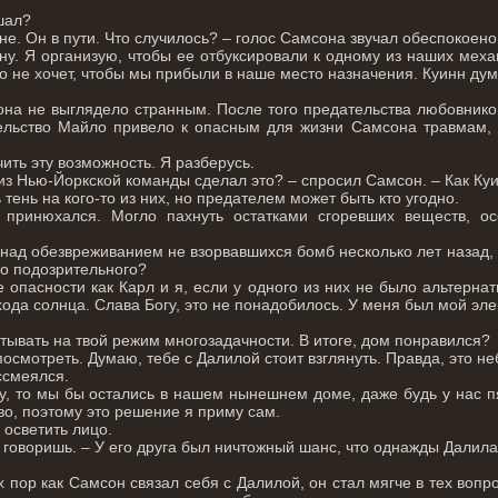
шал?
не. Он в пути. Что случилось? – голос Самсона звучал обеспокоено
ну. Я организую, чтобы ее отбуксировали к одному из наших механ
-то не хочет, чтобы мы прибыли в наше место назначения. Куинн дума
а не выглядело странным. После того предательства любовнико
ельство Майло привело к опасным для жизни Самсона травмам, 
ть эту возможность. Я разберусь.
 из Нью-Йоркской команды сделал это? – спросил Самсон. – Как Куи
 тень на кого-то из них, но предателем может быть кто угодно.
 принюхался. Могло пахнуть остатками сгоревших веществ, 
 над обезвреживанием не взорвавшихся бомб несколько лет назад, 
го подозрительного?
 опасности как Карл и я, если у одного из них не было альтернат
хода солнца. Слава Богу, это не понадобилось. У меня был мой эл
итывать на твой режим многозадачности. В итоге, дом понравился?
осмотреть. Думаю, тебе с Далилой стоит взглянуть. Правда, это 
ссмеялся.
у, то мы бы остались в нашем нынешнем доме, даже будь у нас пят
во, поэтому это решение я приму сам.
 осветить лицо.
к говоришь. – У его друга был ничтожный шанс, что однажды Далила
 пор как Самсон связал себя с Далилой, он стал мягче в тех вопр