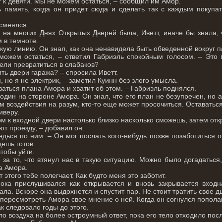
т к девяти. Мы не можем остаться, – сообщил им Амор.
память, когда он придет сюда и сделать так с каждым покупат
смеялся.
 на многих Днях Открытых Дверей была, Иветт, иначе бы знала, ч
 в темноте.
нкую линию. Он знал, как она ненавидела быть обведенной вокруг п
ожем остаться, – ответил Габриэль спокойным голосом. – Это п
ели превратиться в слабаков?
ть двери гаража? – спросила Иветт.
, но я не электрик, – заметил Куинн без злого умысла.
аться плана Амора и хватит об этом. – Габриэль поднялся.
один на стороне Амора. Он знал, что его план не безупречен, но 
м воздействия на разум, кто-то еще может просочиться. Оставатьс
иверу.
м к входной двери настолько близко насколько сможешь, затем отк
ют проезду, – добавил он.
едься по ним. – Он мог послать кого-нибудь позже позаботиться о
дешь готов.
тобы уйти.
 за то, что втянул нас в такую ситуацию. Можно было догадаться,
а Амора.
т этого тебе полегчает. Как будто меня это заботит.
ока прислушивался как открывается и вновь закрывается вход
ала. Вскоре она выдохнется и спустит пар. Не стоит тратить свое д
 пересмотреть Амора свое мнение о ней. Когда он согнулся попол
ак следовало годы до этого.
ило воздуха на более остроумный ответ, пока его тело отходило по