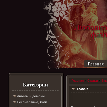
Любовно
фантас
ро
Главная
Главная
»
Статьи
»
За
Категории
Глава 5
Ангелы и демоны
Бессмертные, боги