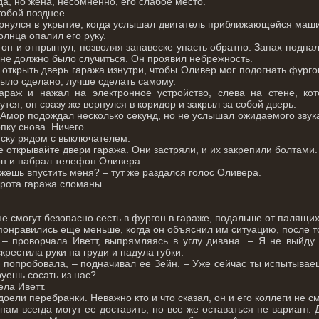
да, но жена, несомненно, его слабое место.
тобой позднее.
рнулся в укрытие, когда услышал двигатель приближающейся машин
олнца опалил его руку.
 он и отпрыгнул, позволяя занавеске упасть обратно. Запах подпа
 не должно было случиться. Он проявил небрежность.
и открыть дверь гаража изнутри, чтобы Оливер мог подогнать фург
было сделано, лучше сделать самому.
араж и нажал на электронное устройство, слева на стене, кот
тся, он сразу же вернулся в коридор и закрыл за собой дверь.
 Амор подождал несколько секунд, но не услышал ожидаемого звук
пку снова. Ничего.
иску рядом с выключателем.
е открывайте двери гаража. Они застряли, и их закрепили болтами.
н и набрал телефон Оливера.
жешь впустить меня? – тут же раздался голос Оливера.
орота гаража сломаны.
е смогут безопасно сесть в фургон в гараже, подальше от палящих
понравились еще меньше, когда он объяснил им ситуацию, после то
 – проворчала Иветт, выпрямляясь в углу дивана. – Я не выйду
крестила руки на груди и надула губки.
ы попробовала, – подначивал ее Зейн. – Уже сейчас ты испытыва
уешь сосать из нас?
ла Иветт.
оели перебранки. Неважно кто и что сказал, он и его коллеги не см
нам всегда могут ее доставить, но все же оставаться не вариант.