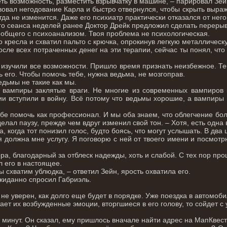
ть возможность, разместить взрывчатку в машине, – парировал Зей
вовал негодование Карла и быстро отвернулся, чтобы скрыть выраж
гда не изменится. Даже его психиатр практически отказался от него
го сеанса неделей ранее Доктор Дрейк предложил сделать перерыв
 общего с психоанализом. Твоя проблема не психологическая.
о кресла и схватил пальто с крючка, опрокинув легкую металлическ
сле всех потраченных денег на эти терапии, сейчас ты понял, чт
изучили все возможности. Пришло время признать неизбежное. Те
 его. Чтобы помочь тебе, нужна ведьма, не мозгоправ.
едьмы не такие как мы.
 вампиры заклятые враги. Не многие из современных вампиров по
ии вступили в войну. Всё потому что ведьмы хорошие, а вампиры 
ебе помочь как профессионал. И мы оба знаем, что облегчение бол
делал паузу, прежде чем вдруг изменил свой тон. – Хотя, есть одна 
а, когда тот понизил голос, будто боясь, что могут услышать. В д
я должна мне услугу. Я поговорю с ней от твоего имени и посмотрю
ра, благодарный за отблеск надежды, хоть и слабой. С тех пор про
 его в настоящее.
ы схватим ублюдка, – ответил Зейн, ярость охватила его.
ожиданно спросил Габриэль.
н не уверен, как долго еще будет в порядке. Уже поездка в автомо
тает их возбужденные эмоции, вторгшиеся в его голову, то сойдет с 
0 минут. Он сказал, ему пришлось вначале найти адрес на МапКвес