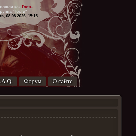
вошли как
Гость
Группа
"
Гости
"
а, 08.08.2026, 15:15
.A.Q.
Форум
О сайте