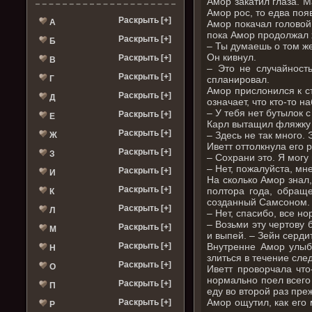
Амор закатил глаза. 
Амор рос, то едва поя
Раскрыть [+]
А
Амор покачал головой
пока Амор продолжал х
Раскрыть [+]
Б
– Ты думаешь о том же
Он кивнул.
Раскрыть [+]
В
– Это не случайность
Раскрыть [+]
Г
спланировал.
Амор прислонился к ст
Раскрыть [+]
Д
означает, что кто-то 
– У тебя нет бутылок с
Раскрыть [+]
Е
Карл вытащил фляжку 
Раскрыть [+]
– Здесь не так много.
Ж
Иветт оттолкнула его 
Раскрыть [+]
З
– Сохрани это. Я мог
– Нет, пожалуйста, мне
Раскрыть [+]
И
На сколько Амор знал,
Раскрыть [+]
полтора года, обращ
К
созданный Самсоном.
Раскрыть [+]
Л
– Нет, спасибо, все н
– Возьми эту чертову 
Раскрыть [+]
М
и выпей. – Зейн серди
Раскрыть [+]
Внутренне Амор улыбн
Н
злиться в течение сле
Раскрыть [+]
О
Иветт проворчала что
нормально поел всего
Раскрыть [+]
П
еду во второй раз пре
Амор ощутил, как его
Раскрыть [+]
Р