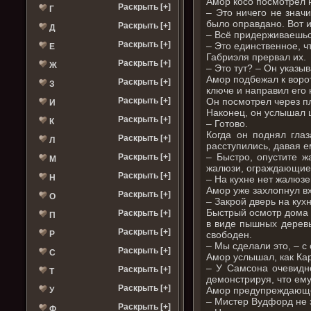
Амор косо посмотрел 
Раскрыть [+]
Г
– Это ничего не значи
было оправдано. Вот и
Раскрыть [+]
Д
– Всё придерживаешься
Раскрыть [+]
– Это единственное, чт
Е
Габриэля прервал их.
Раскрыть [+]
Ж
– Это тут? – Он указы
Амор подбежал к воро
Раскрыть [+]
З
ключе и направил его 
Он посмотрел через пл
Раскрыть [+]
И
Наконец, он услышал щ
Раскрыть [+]
К
– Готово.
Когда он поднял глаз
Раскрыть [+]
Л
расступились, давая е
– Быстро, опустите ж
Раскрыть [+]
М
жалюзи, ограждающие 
Раскрыть [+]
Н
– На кухне нет жалюзе
Амор уже захлопнул в
Раскрыть [+]
О
– Закрой дверь на кух
Быстрый осмотр дома п
Раскрыть [+]
П
в виде пышных деревь
Раскрыть [+]
свободен.
Р
– Мы сделали это, – с
Раскрыть [+]
С
Амор услышал, как Кар
– У Самсона очевидно
Раскрыть [+]
Т
демонстрируя, что ему
Раскрыть [+]
Амор предупреждающе 
У
– Мистер Вудфорд не з
Раскрыть [+]
Ф