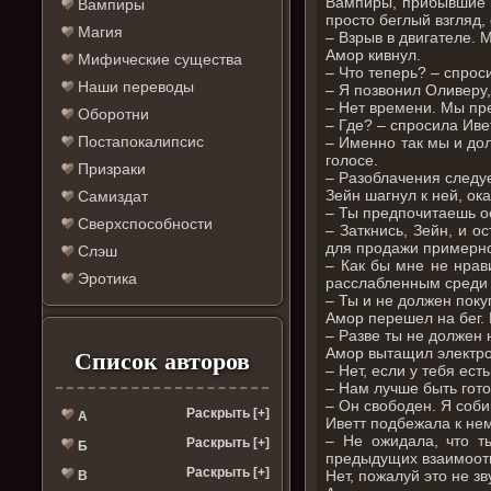
Вампиры, прибывшие и
Вампиры
просто беглый взгляд,
Магия
– Взрыв в двигателе. 
Амор кивнул.
Мифические существа
– Что теперь? – спро
Наши переводы
– Я позвонил Оливеру
– Нет времени. Мы пре
Оборотни
– Где? – спросила Иве
Постапокалипсис
– Именно так мы и до
голосе.
Призраки
– Разоблачения следуе
Зейн шагнул к ней, ока
Самиздат
– Ты предпочитаешь о
Сверхспособности
– Заткнись, Зейн, и о
для продажи примерно
Слэш
– Как бы мне не нрав
Эротика
расслабленным среди 
– Ты и не должен поку
Амор перешел на бег. 
– Разве ты не должен
Амор вытащил электро
Список авторов
– Нет, если у тебя есть
– Нам лучше быть гото
– Он свободен. Я соби
Раскрыть [+]
А
Иветт подбежала к нем
– Не ожидала, что т
Раскрыть [+]
Б
предыдущих взаимоотн
Раскрыть [+]
Нет, пожалуй это не зв
В