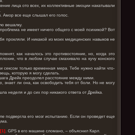
н.
ение лица ото всех, их коллективные эмоции накатывали
.
. Амор все еще слышал его голос.
ую вешалку.
о проблема не имеет ничего общего с моей психикой? Вот
бя прокляли. И никакой из моих медицинских навыков не
мнят, как началось это противостояние, но, когда это
плохие, что в любом случае смахивало на кучу конского
и сексом только временная мера. Тебе нужно найти что-
вещь, которую я могу сделать.
ва шага Дрейк преодолел расстояние между ними.
, знает ли она, как освободить тебя от боли. Но не могу
шла неделя и до сих пор никакого ответа от Дрейка.
биле подвергла его мозг испытанию. Если он проведет еще
ума.
т
[1]
. GPS в его машине сломано, – объяснил Карл.