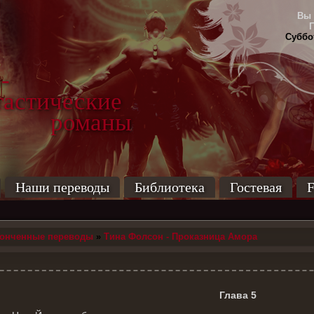
Вы 
Суббот
-
тические
маны
Наши переводы
Библиотека
Гостевая
F
конченные переводы
»
Тина Фолсон - Проказница Амора
Глава 5