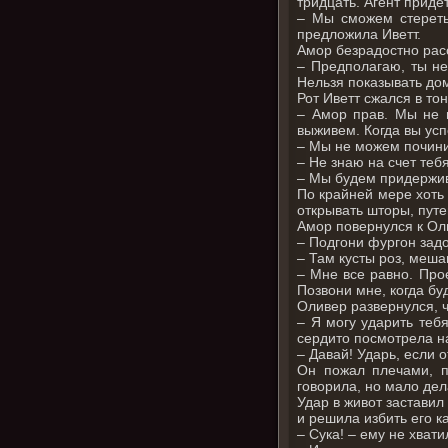
тридцать. Агент приде
– Мы сможем стереть 
предложила Иветт.
Амор безрадостно рас
– Предполагаю, ты не
Нельзя показывать дом
Рот Иветт сжался в то
– Амор прав. Мы не м
выживем. Когда вы усп
– Мы не можем почини
– Не знаю на счет тебя
– Мы будем придержив
По крайней мере хоть 
открывать шторы, путе
Амор повернулся к Ол
– Подгони фургон задо
– Там кусты роз, меша
– Мне все равно. Про
Позвони мне, когда бу
Оливер развернулся, ч
– Я могу ударить тебя
сердито посмотрела н
– Давай! Ударь, если о
Он пожал плечами, п
говорила, но мало дел
Удар в живот заставил
и решила избить его к
– Сука! – ему не хват