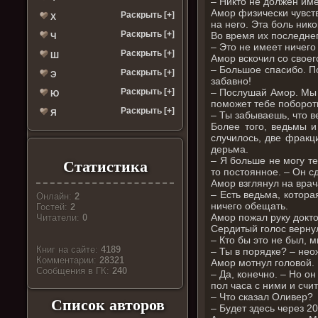
– Никто не должен име
Амор физически чувст
Раскрыть [+]
Х
на него. Эта боль нико
Раскрыть [+]
Во время их последне
Ч
– Это не имеет ничего
Раскрыть [+]
Ш
Амор вскочил со своег
– Большое спасибо. По
Раскрыть [+]
Э
забавно!
– Послушай Амор. Мы 
Раскрыть [+]
Ю
поможет тебе побороть
Раскрыть [+]
Я
– Ты забываешь, что в
Более того, ведьмы и
случилось, две фракц
дерьма.
– Я больше не могу т
Статистика
то постоянное. – Он с
Амор взглянул на врач
– Есть ведьма, котора
Онлайн:
2
ничего обещать.
Гостей:
2
Амор пожал руку докто
Читатели:
0
Сердитый голос вернул
– Кто бы это не был, м
Книг на сайте:
4189
– Ты в порядке? – не
Комментарии:
28321
Амор мотнул головой.
Cообщения в ГК:
240
– Да, конечно. – Но о
пол часа с ними и счи
– Что сказал Оливер?
Список авторов
– Будет здесь через 2