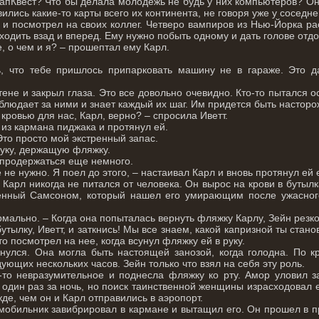
МапКвест? Что бы делала молодёжь не будь у них компьютеров? Он
вились какие-то карты всего их континента, не говоря уже у соседне
 и посмотрел на своих коллег. Четверо вампиров из Нью-Йорка рас
одить взад и вперед. Ему нужно побыть одному и дать голове отдо
, о чем и я? – прошептал ему Карл.
, что тебе пришлось припарковать машину не в гараже. Это да
ене и закрыл глаза. Это все довольно очевидно. Кто-то пытался 
наблюдает за ними и знает каждый их шаг. Им придется быть настор
 кровью для нас, Карл, верно? – спросила Иветт.
из кармана пиджака и протянул ей.
 Это просто мой экстренный запас.
руку, держащую фляжку.
у продержаться еще немного.
 не нужно. Я поел до этого, – настаивал Карл и вновь протянул ей 
 Карл никогда не питался от человека. Он вырос на крови в буты
енный Самсоном, который нашел его умирающим после ужасного
ормально. – Когда она попыталась вернуть фляжку Карлу, Зейн резко 
бутылку, Иветт, и заткнись! Мы все знаем, какой капризной ты ста
то посмотрел на нее, когда всунул фляжку ей в руку.
улся. Она могла быть настоящей занозой, когда голодна. По кр
дующих нескольких часов. Зейн только что взял на себя эту роль.
-то невразумительное и поднесла фляжку ко рту. Амор уловил за
 один раз за ночь, но поиск таинственной женщины израсходовал 
жде, чем он и Карл отправились в аэропорт.
 мобильник завибрировал в кармане и вытащил его. Он прошел в п