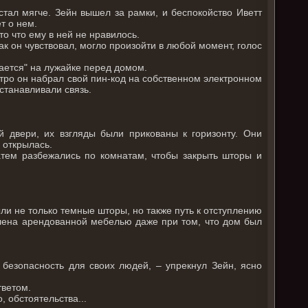
 стал мягче. Зейн вышел за рамки, и беспокойство Иветт
т о нем.
то что ему в ней не нравилось.
как он чувствовал, могло произойти в любой момент, голос
дается" на лужайке перед домом.
тро он набрал свой пин-код на собственном электронном
устанавливали связь.
й двери, их взгляды были прикованы к горизонту. Они
 открылась.
атем разбежались по комнатам, чтобы закрыть шторы и
ли не только темные шторы, но также путь к отступлению
лена арендованной мебелью даже при том, что дом был
.
безопасность для своих людей, – упрекнул Зейн, ясно
тветом.
 обстоятельства...