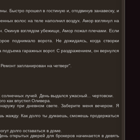
ы. Быстро прошел в гостиную и, отодвинув занавеску, и
ленных волос на теле наполнил воздух. Амор взглянул на
он. Окинув взглядом убежище, Амор пожал плечами. Если
орое поднимало ворота. Не дожидаясь, когда створки
а подъема гаражных ворот. С раздражением, он вернулся
 Ремонт запланирован на четверг".
 солнечных лучей. День выдался ужасный... чертовски.
го как впустил Оливера.
 наружу при дневном свете. Заберите меня вечером. Я
ешь жажду. Как долго ты думаешь, сможешь продержаться
огут долго оставаться в доме.
 День открытых дверей для брокеров начинается в девять