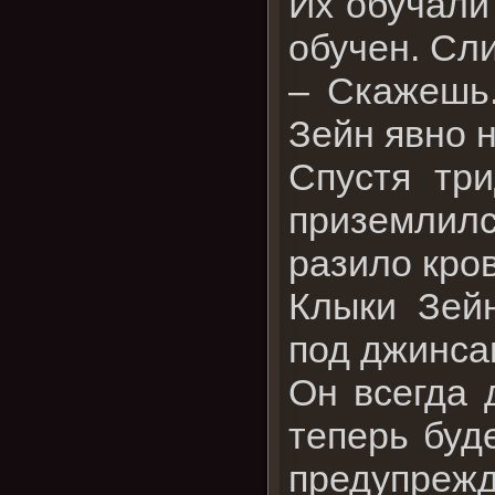
Их обучали
обучен. Сл
– Скажешь.
Зейн явно 
Спустя тр
приземлилс
разило кро
Клыки Зейн
под джинса
Он всегда 
теперь буд
предупрежд