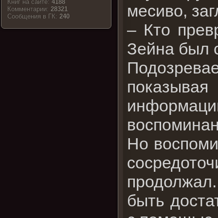
Книг на сайте:
4188
месиво, за
Комментарии:
28321
Cообщения в ГК:
240
– Кто прев
Зейна был 
Подозрев
показыва
информаци
воспоминан
Но воспоми
сосредото
продолжал.
быть доста