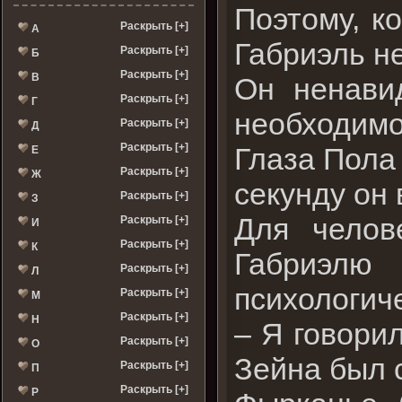
Поэтому, к
Раскрыть [+]
А
Габриэль н
Раскрыть [+]
Б
Раскрыть [+]
В
Он ненави
Раскрыть [+]
Г
необходим
Раскрыть [+]
Д
Раскрыть [+]
Глаза Пола 
Е
Раскрыть [+]
Ж
секунду он 
Раскрыть [+]
З
Для челов
Раскрыть [+]
И
Раскрыть [+]
К
Габриэлю
Раскрыть [+]
Л
психологич
Раскрыть [+]
М
Раскрыть [+]
Н
– Я говори
Раскрыть [+]
О
Зейна был 
Раскрыть [+]
П
Раскрыть [+]
Р