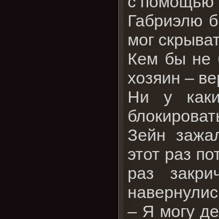
с помощью
Габриэлю б
мог скрыва
Кем бы не 
хозяин – в
Ни у каки
блокироват
Зейн зажа
этот раз по
раз закри
навернулис
– Я могу де