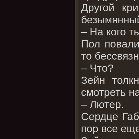
Другой кр
безымянный
– На кого 
Пол повали
то бессвязн
– Что?
Зейн толк
смотреть на
– Лютер.
Сердце Габ
пор все ещ