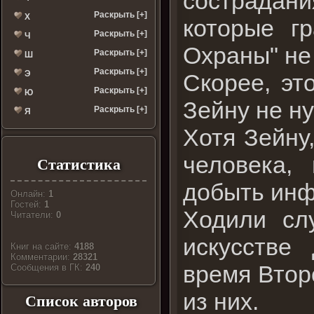
сострадан
Раскрыть [+]
Х
которые г
Раскрыть [+]
Ч
Охраны" не
Раскрыть [+]
Ш
Раскрыть [+]
Э
Скорее, эт
Раскрыть [+]
Ю
Зейну не н
Раскрыть [+]
Я
Хотя Зейну
человека,
Статистика
добыть ин
Онлайн:
1
Гостей:
1
Ходили сл
Читатели:
0
искусстве
Книг на сайте:
4188
Комментарии:
28321
время Втор
Cообщения в ГК:
240
из них.
Список авторов