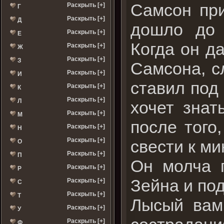
Самсон при
Раскрыть [+]
Г
Раскрыть [+]
Д
дошло до 
Раскрыть [+]
Е
Когда он д
Раскрыть [+]
Ж
Раскрыть [+]
З
Самсона, с
Раскрыть [+]
И
ставил под 
Раскрыть [+]
К
Раскрыть [+]
Л
хочет знат
Раскрыть [+]
М
после того
Раскрыть [+]
Н
Раскрыть [+]
свести к м
О
Раскрыть [+]
П
Он молча 
Раскрыть [+]
Р
Зейна и по
Раскрыть [+]
С
Раскрыть [+]
Т
Лысый вам
Раскрыть [+]
У
Раскрыть [+]
Ф