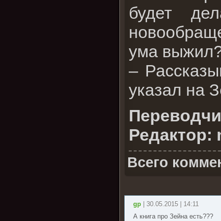
будет де
новообраще
ума выжил
– Рассказы
указал на З
Переводчик
Редактор: 
Всего комме
gp
| 30.05.2015 | 14:11
А книга про Зейна есть???