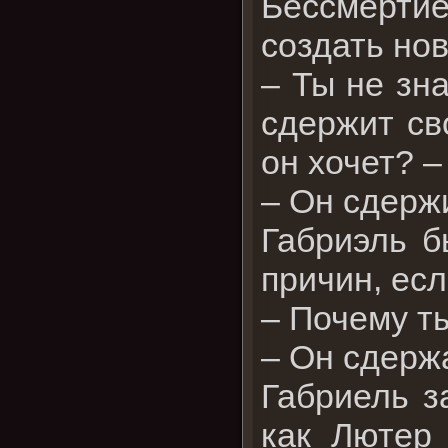
Бессмерти
создать но
– Ты не зн
сдержит св
он хочет? –
– Он сдержи
Габриэль б
причин, есл
– Почему т
– Он сдерж
Габриель з
как Лютер 