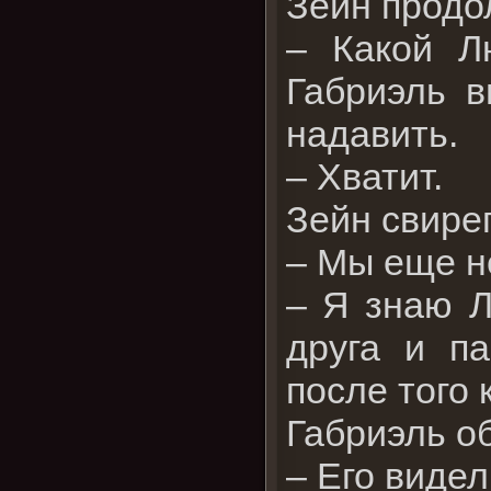
Зейн продо
– Какой Л
Габриэль в
надавить.
– Хватит.
Зейн свире
– Мы еще н
– Я знаю Л
друга и па
после того 
Габриэль о
– Его видел