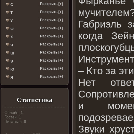
Фырканье 
Раскрыть [+]
С
мучителем
Раскрыть [+]
Т
Раскрыть [+]
Габриэль з
У
Раскрыть [+]
Ф
когда Зей
Раскрыть [+]
Х
плоскогубц
Раскрыть [+]
Ч
Раскрыть [+]
Ш
Инструмент
Раскрыть [+]
Э
– Кто за эт
Раскрыть [+]
Ю
Раскрыть [+]
Я
Нет отве
Сопротивле
Статистика
и момен
Онлайн:
1
подозревае
Гостей:
1
Читатели:
0
Звуки хрус