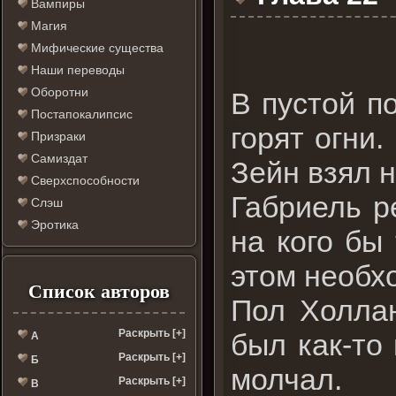
Вампиры
Магия
Мифические существа
Наши переводы
Оборотни
В пустой п
Постапокалипсис
горят огни.
Призраки
Самиздат
Зейн взял 
Сверхспособности
Габриель р
Слэш
Эротика
на кого бы
этом необх
Список авторов
Пол Холлан
Раскрыть [+]
был как-то
А
Раскрыть [+]
Б
молчал.
Раскрыть [+]
В