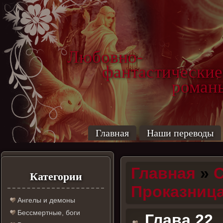
Любовно-
фантастические
роман
Главная
Наши переводы
Главная
»
С
Категории
Проказниц
Ангелы и демоны
Бессмертные, боги
Глава 22