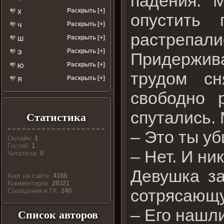
падения. 
Раскрыть [+]
Х
опустить 
Раскрыть [+]
Ч
растрепал
Раскрыть [+]
Ш
Раскрыть [+]
Э
Придержив
Раскрыть [+]
Ю
трудом сн
Раскрыть [+]
Я
свободно 
спутались.
Статистика
– Это ты уб
Онлайн:
1
Гостей:
1
– Нет. И ни
Читатели:
0
Девушка за
Книг на сайте:
4188
Комментарии:
28321
сотрясающу
Cообщения в ГК:
240
– Его нашли
Список авторов