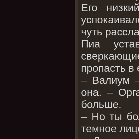
Его низки
успокаивал
чуть рассл
Пиа уста
сверкающие
пропасть в 
– Валиум –
она. – Орг
больше.
– Но ты бо
темное лиц