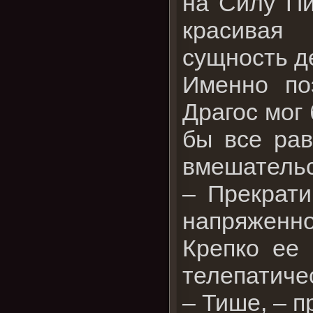
на Силу Пи
красивая 
сущность д
Именно по
Драгос мог 
бы все рав
вмешательс
– Прекрати
напряженно
Крепко ее 
телепатиче
– Тише, – п