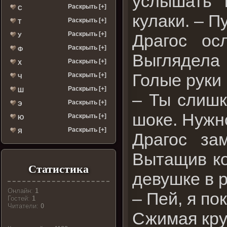
услышать 
Раскрыть [+]
С
кулаки. – П
Раскрыть [+]
Т
Раскрыть [+]
Драгос ос
У
Раскрыть [+]
Ф
Выглядела 
Раскрыть [+]
Х
Голые руки
Раскрыть [+]
Ч
Раскрыть [+]
Ш
– Ты слишк
Раскрыть [+]
Э
шоке. Нужн
Раскрыть [+]
Ю
Раскрыть [+]
Я
Драгос за
Вытащив ко
Статистика
девушке в р
Онлайн:
1
– Пей, я по
Гостей:
1
Читатели:
0
Сжимая кру