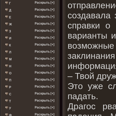
отправлен
Раскрыть [+]
Г
Раскрыть [+]
Д
создавала 
Раскрыть [+]
Е
справки о
Раскрыть [+]
Ж
Раскрыть [+]
З
варианты и
Раскрыть [+]
И
возможные
Раскрыть [+]
К
Раскрыть [+]
Л
заклинани
Раскрыть [+]
М
информаци
Раскрыть [+]
Н
Раскрыть [+]
– Твой друж
О
Раскрыть [+]
П
Это уже с
Раскрыть [+]
Р
падать.
Раскрыть [+]
С
Раскрыть [+]
Т
Драгос рв
Раскрыть [+]
У
Раскрыть [+]
Ф