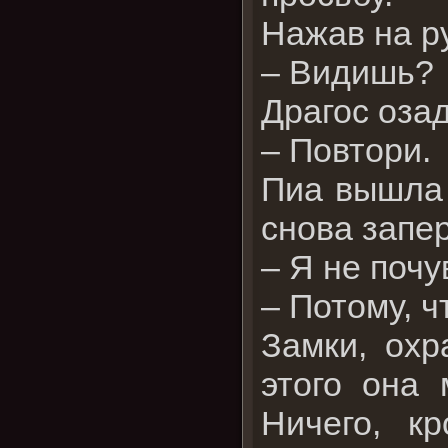
Нажав на ру
– Видишь?
Драгос озад
– Повтори.
Пиа вышла 
снова запер
– Я не почу
– Потому, ч
Замки, охр
этого она 
Ничего, к