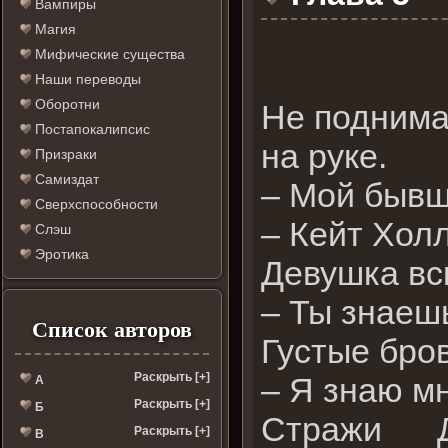
Вампиры
Магия
Мифические существа
Наши переводы
Оборотни
Не поднима
Постапокалипсис
на руке.
Призраки
Самиздат
– Мой бывш
Сверхспособности
– Кейт Хол
Слэш
Эротика
Девушка вск
– Ты знаеш
Список авторов
Густые бро
Раскрыть [+]
– Я знаю мн
А
Раскрыть [+]
Б
Стражи Д
Раскрыть [+]
В