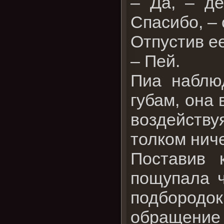
– Да, – де
Спасибо, – 
Отпустив ее
– Пей.
Пиа наблюд
губам, она
воздейству
толком ниче
Поставив 
пощупала ч
подбородо
обращение 