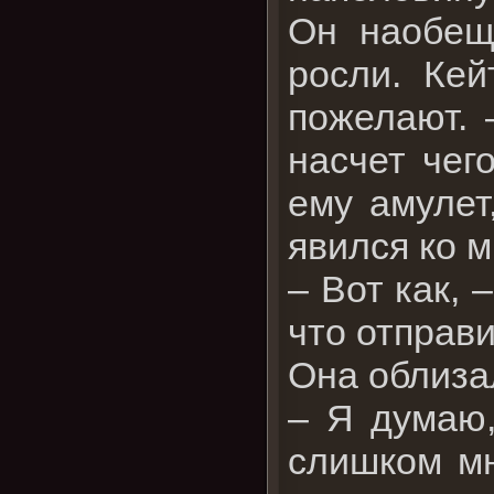
Он наобещ
росли. Кей
пожелают. 
насчет чег
ему амулет
явился ко м
– Вот как, 
что отправи
Она облиза
– Я думаю,
слишком мн