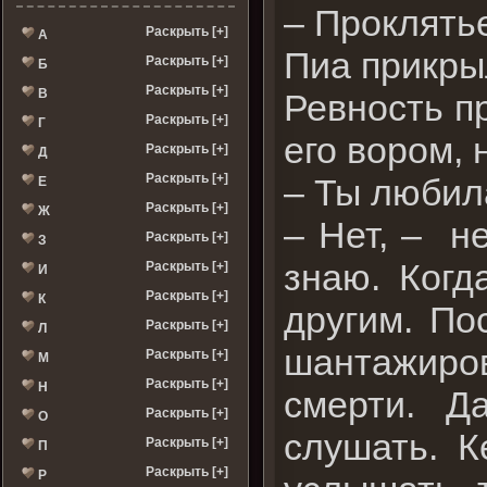
– Проклять
Раскрыть [+]
А
Пиа прикры
Раскрыть [+]
Б
Раскрыть [+]
В
Ревность п
Раскрыть [+]
Г
его вором,
Раскрыть [+]
Д
Раскрыть [+]
– Ты любил
Е
Раскрыть [+]
Ж
– Нет, – н
Раскрыть [+]
З
знаю. Когд
Раскрыть [+]
И
Раскрыть [+]
К
другим. По
Раскрыть [+]
Л
шантажиро
Раскрыть [+]
М
Раскрыть [+]
Н
смерти. Д
Раскрыть [+]
О
слушать. К
Раскрыть [+]
П
Раскрыть [+]
Р