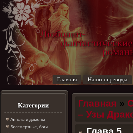
Любовно-
фантастические
роман
Главная
Наши переводы
Главная
»
С
Категории
– Узы Драк
Ангелы и демоны
Бессмертные, боги
Глава 5