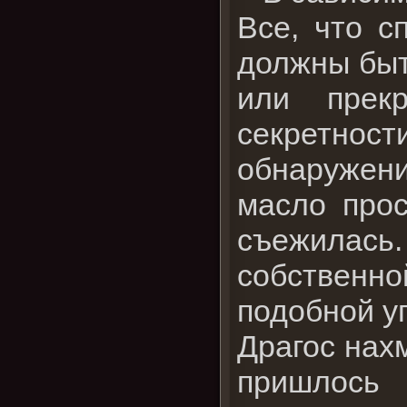
Все, что с
должны быт
или прек
секретнос
обнаружени
масло прос
съежилась.
собственн
подобной уг
Драгос нах
пришлось