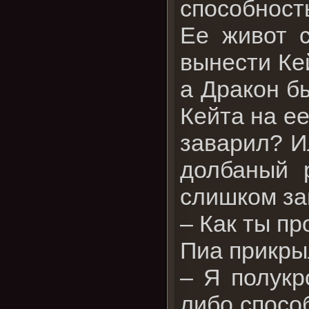
способность
Ее живот с
вынести Кей
а Дракон б
Кейта на ее
заварил? И
долбаный 
слишком за
– Как ты п
Пиа прикры
– Я полукр
либо способ