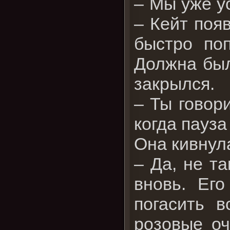
– Мы уже у
– Кейт появ
быстро поп
Должна был
закрылся.
– Ты говори
когда пауза
Она кивнул
– Да, не т
вновь. Ег
погасить 
розовые оч