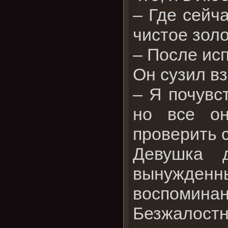
– Где сейч
чистое зол
– После ис
Он сузил вз
– Я почувс
но все он
проверить с
Девушка 
вынужден
воспомин
Безжалост