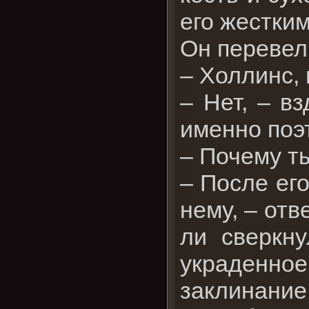
его жестки
Он перевел
– Холлинс,
– Нет, – в
именно поэт
– Почему т
– После ег
нему, – от
ли сверкн
украденное
заклинание