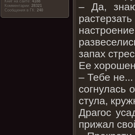
Книг на сайте:
4188
– Да, зна
Комментарии:
28321
Cообщения в ГК:
240
растерзать
настроение
развеселис
запах стрес
Ее хорошен
– Тебе не..
согнулась 
стула, круж
Драгос уса
прижал свой