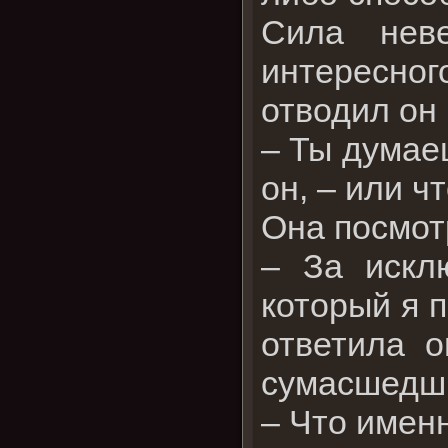
Сила нев
интересного
отводил он 
– Ты думаеш
он, – или ч
Она посмот
– За исклю
который я п
ответила о
сумасшедш
– Что имен