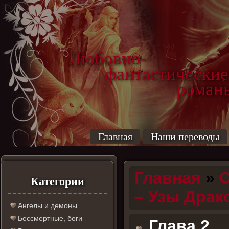
Любовно-
фантастические
роман
Главная
Наши переводы
Главная
»
С
Категории
– Узы Драк
Ангелы и демоны
Бессмертные, боги
Глава 2