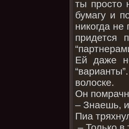
ты просто 
бумагу и п
никогда не 
придется 
“партнерами
Ей даже н
“варианты”.
волоске.
Он помрачн
– Знаешь, и
Пиа тряхну
– Только в 