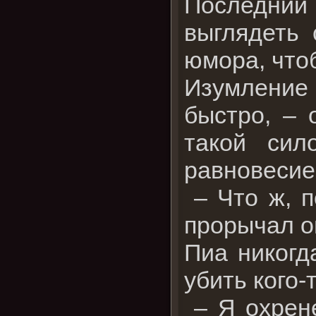
Последний
выглядеть 
юмора, что
Изумление 
быстро, – 
такой сил
равновесие
– Что ж, п
прорычал он
Пиа никогд
убить кого-
– Я охрене