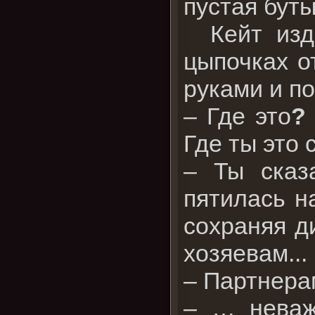
пустая буты
Кейт изда
цыпочках о
руками и п
– Где это
Где ты это
– Ты сказ
пятилась н
сохраняя д
хозяевам...
– Партнерам
– … неваж