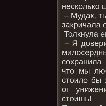
несколько 
– Мудак, т
закричала 
Толкнула ег
– Я довери
милосердн
сохранила 
что мы люб
стоило бы 
от унижен
стоишь!