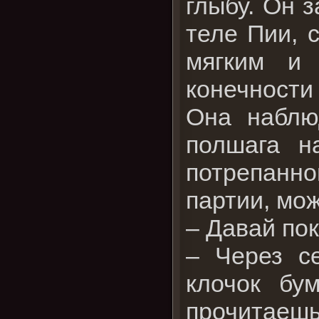
глыбу. Он 
теле Пии, 
мягким и
конечности
Она наблю
полшага н
потрепанн
партии, мо
– Давай пок
– Через с
клочок бу
прочитаешь