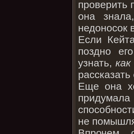
проверить 
она знала
недоносок 
Если Кейта
поздно ег
узнать,
как
рассказать 
Еще она хо
придумала 
способност
не помышля
Впрочем, 