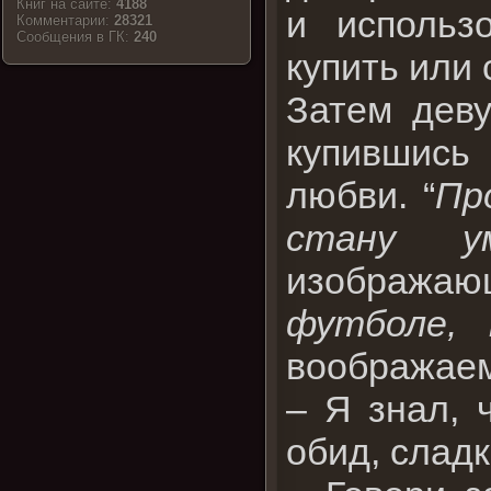
Книг на сайте:
4188
и использ
Комментарии:
28321
Cообщения в ГК:
240
купить или 
Затем дев
купившись
любви. “
Пр
стану у
изображаю
футболе, 
воображаем
– Я знал, 
обид, сладк