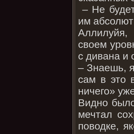
– Не будет
им абсолютн
Аллилуйя,
своем уров
с дивана и 
– Знаешь, я
сам в это 
ничего» уже
Видно было
мечтал сох
поводке, я