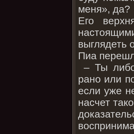
меня», да?
Его верх
настоящи
выглядеть 
Пиа перешл
– Ты либо
рано или п
если уже н
насчет тако
доказательс
воспринима