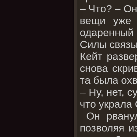
– Что? – Он
вещи уже 
одаренный м
Силы связы
Кейт разве
снова скри
та была ох
– Ну, нет, 
что украла
Он рванул
позволяя и