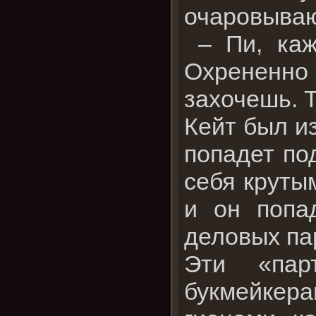
очаровыва
– Пи, каж
Охрененно
захочешь. Т
Кейт был из
попадет по
себя крутым
и он попа
деловых па
Эти «пар
букмейкер