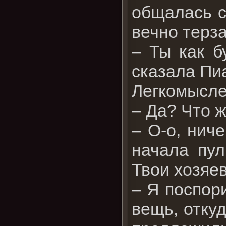
общалась с 
вечно терза
– Ты как б
сказала Пиа
Легкомысле
– Да? Что ж
– О-о, ниче
начала пул
Твои хозяев
– Я поспор
вещь, откуд