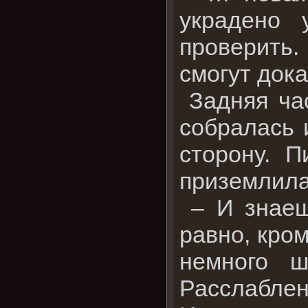
украдено 
проверить.
смогут док
Задняя час
собралась 
сторону. 
приземлилас
– И знаешь
равно, кро
немного ш
Расслаблен