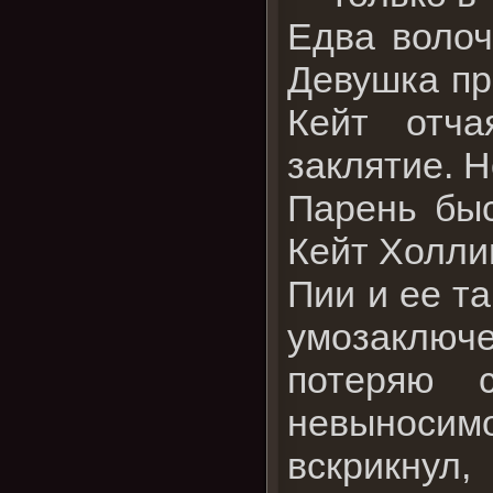
Едва волоч
Девушка пр
Кейт отча
заклятие. Н
Парень быс
Кейт Холли
Пии и ее та
умозаключ
потеряю 
невыноси
вскрикнул