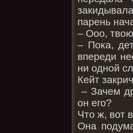
закидывала
парень нач
– Ооо, тво
– Пока, де
впереди не
ни одной сл
Кейт закрич
– Зачем др
он его?
Что ж, вот 
Она подума