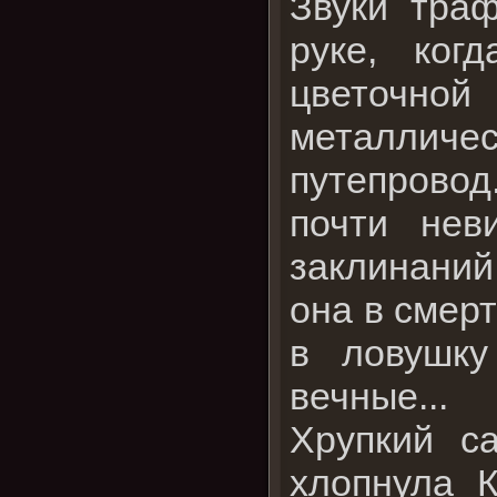
Звуки тра
руке, ког
цветочно
металлич
путепровод
почти нев
заклинаний
она в смер
в ловушку
вечные...
Хрупкий с
хлопнула К