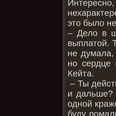
Интересно
нехаракте
это было н
– Дело в ш
выплатой. Т
не думала,
но сердце 
Кейта.
– Ты дейст
и дальше? 
одной краж
буду помал