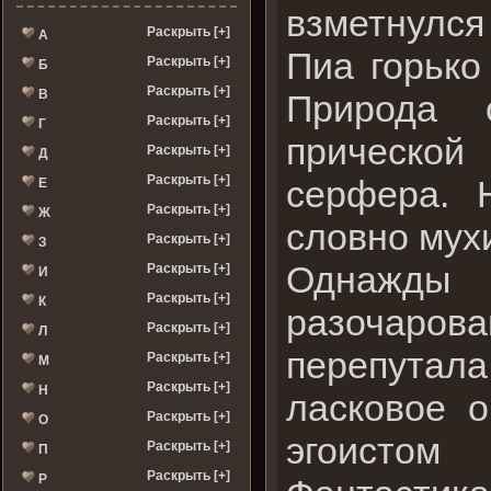
взметнулся 
Раскрыть [+]
А
Пиа горько
Раскрыть [+]
Б
Раскрыть [+]
В
Природа 
Раскрыть [+]
Г
прической
Раскрыть [+]
Д
Раскрыть [+]
серфера. 
Е
Раскрыть [+]
Ж
словно мухи
Раскрыть [+]
З
Однажды 
Раскрыть [+]
И
Раскрыть [+]
К
разочарова
Раскрыть [+]
Л
перепутал
Раскрыть [+]
М
Раскрыть [+]
Н
ласковое 
Раскрыть [+]
О
эгоистом 
Раскрыть [+]
П
Раскрыть [+]
Р