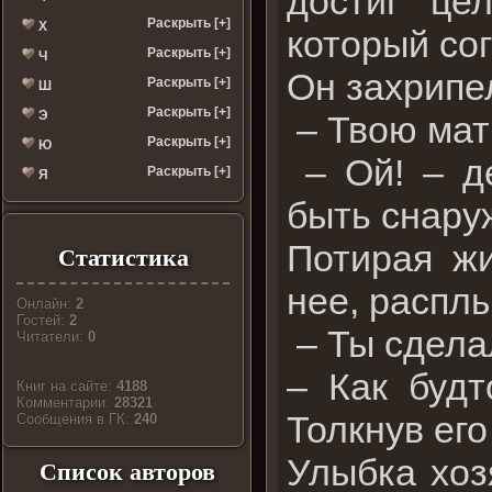
достиг це
Раскрыть [+]
Х
который сог
Раскрыть [+]
Ч
Он захрипе
Раскрыть [+]
Ш
Раскрыть [+]
Э
– Твою мать
Раскрыть [+]
Ю
– Ой! – д
Раскрыть [+]
Я
быть снаруж
Потирая жи
Статистика
нее, расплы
Онлайн:
2
Гостей:
2
– Ты сделал
Читатели:
0
– Как будт
Книг на сайте:
4188
Комментарии:
28321
Толкнув его
Cообщения в ГК:
240
Улыбка хоз
Список авторов