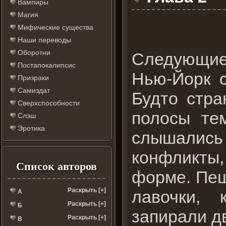
Вампиры
Магия
Мифические существа
Наши переводы
Оборотни
Следующие 
Постапокалипсис
Нью-Йорк с
Призраки
Самиздат
Будто стра
Сверхспособности
полосы те
Слэш
Эротика
слышались 
конфликты
Список авторов
форме. Пеш
Раскрыть [+]
лавочки,
А
Раскрыть [+]
Б
запирали д
Раскрыть [+]
В