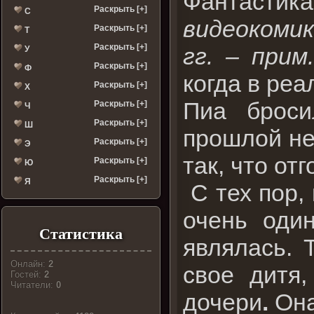
Фантаст
Раскрыть [+]
С
видеокоми
Раскрыть [+]
Т
Раскрыть [+]
гг. – прим
У
Раскрыть [+]
Ф
когда в ре
Раскрыть [+]
Х
Пиа броси
Раскрыть [+]
Ч
Раскрыть [+]
Ш
прошлой нед
Раскрыть [+]
Э
так, что от
Раскрыть [+]
Ю
Раскрыть [+]
Я
С тех пор,
очень оди
Статистика
являлась. 
Онлайн:
2
свое дитя
Гостей:
2
Читатели:
0
дочери
.
Она