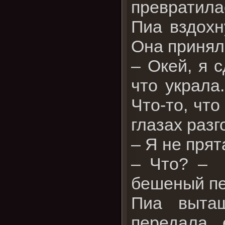
превратила
Пиа вздохн
Она принял
– Окей, я 
что украла
Что-то, что
глазах разг
– Я не пря
– Что? – 
бешеный пе
Пиа выта
передала 