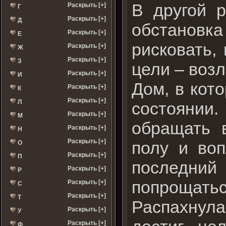
В другой 
Раскрыть [+]
Г
Раскрыть [+]
Д
обстановка
Раскрыть [+]
Е
рисковать,
Раскрыть [+]
Ж
Раскрыть [+]
З
цели – возл
Раскрыть [+]
И
Дом, в кот
Раскрыть [+]
К
Раскрыть [+]
Л
состоянии
Раскрыть [+]
М
обращать 
Раскрыть [+]
Н
Раскрыть [+]
полу и воп
О
Раскрыть [+]
П
последни
Раскрыть [+]
Р
попрощаться
Раскрыть [+]
С
Раскрыть [+]
Т
Распахнула
Раскрыть [+]
У
Раскрыть [+]
Ф