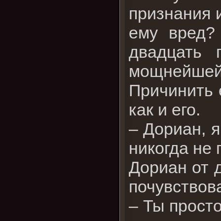
признания 
ему вред?
двадцать 
мощнейшей 
Причинить е
как и его.
– Дориан, я
никогда не 
Дориан от д
почувствова
– Ты прост