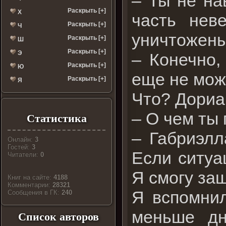
– Ты не на
Раскрыть [+]
Х
часть нев
Раскрыть [+]
Ч
уничтожены
Раскрыть [+]
Ш
Раскрыть [+]
Э
– Конечно,
Раскрыть [+]
Ю
еще не мож
Раскрыть [+]
Я
Что? Дориан
– О чем ты
Статистика
– Габриэлл
Онлайн:
3
Гостей:
3
Если ситуа
Читатели:
0
Я смогу защ
Книг на сайте:
4188
Комментарии:
28321
Я вспомнил
Cообщения в ГК:
240
меньше дн
Список авторов