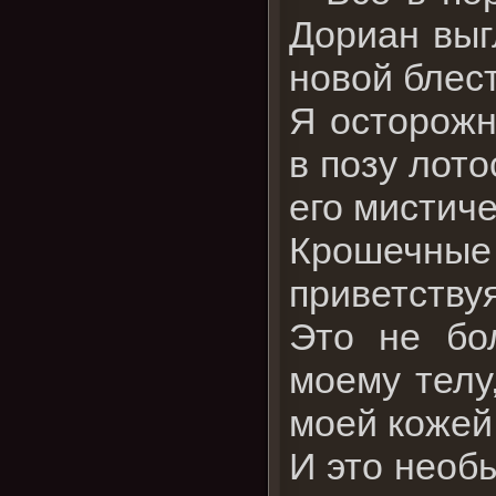
Дориан выг
новой блес
Я осторожн
в позу лот
его мистич
Крошечны
приветствуя
Это не бо
моему телу
моей кожей
И это необы