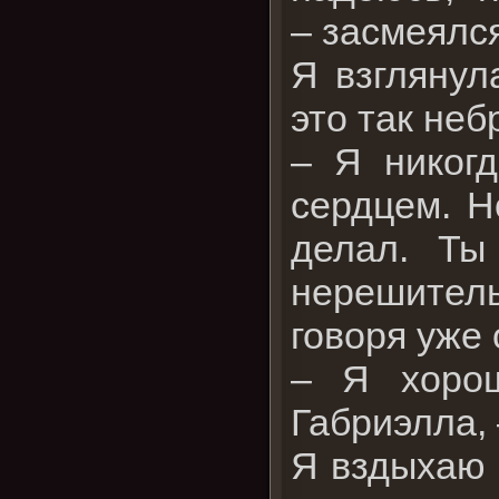
– засмеялся
Я взглянул
это так не
– Я никог
сердцем. Н
делал. Ты
нерешител
говоря уже
– Я хорош
Габриэлла, 
Я вздыхаю 