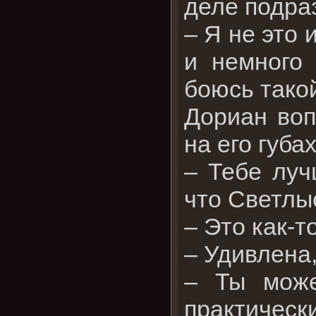
деле подра
– Я не это 
и немного 
боюсь тако
Дориан воп
на его губах
– Тебе луч
что Светлы
– Это как-т
– Удивлена,
– Ты може
практическ