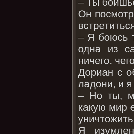
– Ты боишь
Он посмотр
встретиться
– Я боюсь 
одна из с
ничего, чег
Дориан с о
ладони, и я
– Но ты, 
какую мир е
уничтожить
Я изумлен