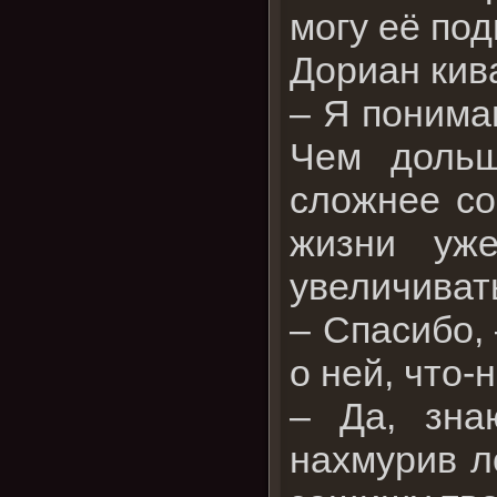
могу её под
Дориан кив
– Я понима
Чем дольш
сложнее со
жизни уже
увеличивать
– Спасибо, 
о ней, что-
– Да, зна
нахмурив ло