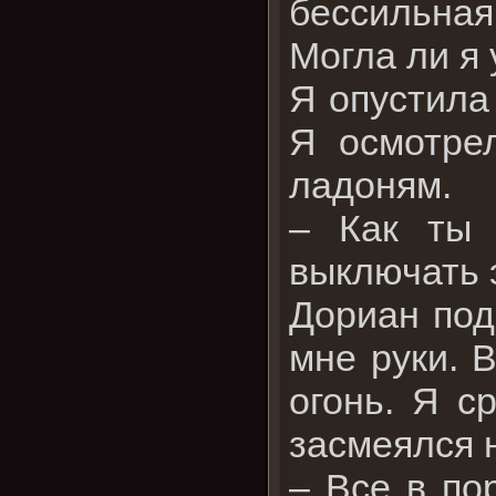
бессильная
Могла ли я
Я опустила
Я осмотре
ладоням.
– Как ты 
выключать 
Дориан под
мне руки. 
огонь. Я с
засмеялся 
– Все в по