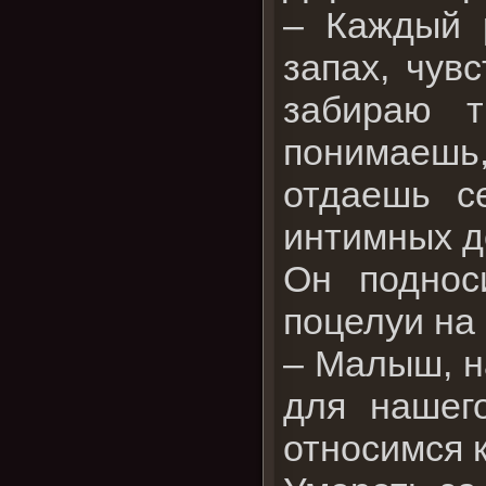
– Каждый р
запах, чув
забираю 
понимаешь,
отдаешь с
интимных де
Он поднос
поцелуи на
– Малыш, н
для нашег
относимся 