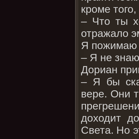
кроме того,
– Что ты х
отражало э
Я пожимаю 
– Я не знаю
Дориан прик
– Я бы ска
вере. Они 
прегрешени
доходит д
Света. Но 