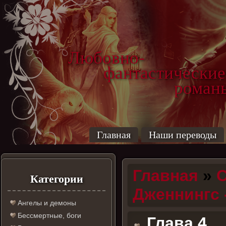
Любовно-
фантастические
роман
Главная
Наши переводы
Главная
»
С
Категории
Дженнингс 
Ангелы и демоны
Бессмертные, боги
Глава 4