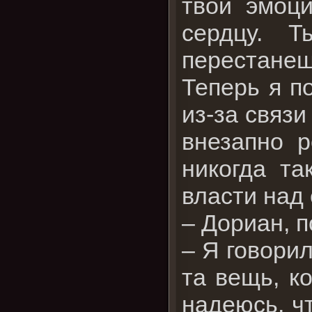
твои эмоц
сердцу. 
перестанеш
Теперь я п
из-за связи
внезапно р
никогда та
власти над 
– Дориан, п
– Я говори
та вещь, к
надеюсь, ч