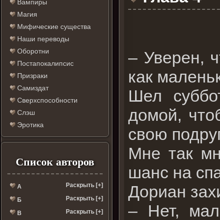
Вампиры
Магия
Мифические существа
Наши переводы
Оборотни
– Уверен, 
Постапокалипсис
как малень
Призраки
Самиздат
Шел суббо
Сверхспособности
домой, что
Слэш
Эротика
свою подруг
Мне так мн
Список авторов
шанс на спа
Раскрыть [+]
Дориан зах
А
Раскрыть [+]
Б
– Нет, ма
Раскрыть [+]
В