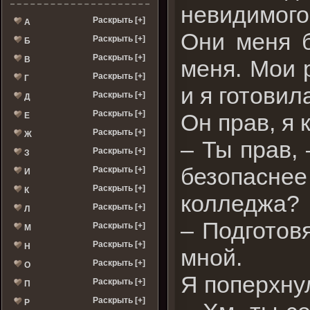
невидимого
Раскрыть [+]
А
Они меня б
Раскрыть [+]
Б
Раскрыть [+]
В
меня. Мои 
Раскрыть [+]
Г
и я готовил
Раскрыть [+]
Д
Раскрыть [+]
Он прав, я 
Е
Раскрыть [+]
Ж
– Ты прав, 
Раскрыть [+]
З
безопасне
Раскрыть [+]
И
Раскрыть [+]
К
колледжа?
Раскрыть [+]
Л
– Подготов
Раскрыть [+]
М
Раскрыть [+]
Н
мной.
Раскрыть [+]
О
Я поперхну
Раскрыть [+]
П
Раскрыть [+]
Р