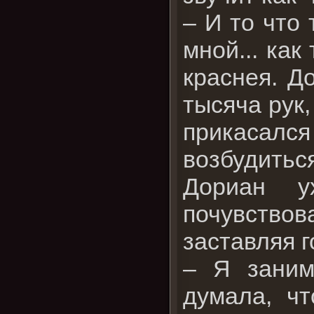
– И то что
мной... как
краснея. Д
тысяча рук,
прикасал
возбудитьс
Дориан у
почувствов
заставляя г
– Я заним
думала, ч