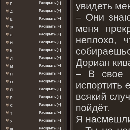
увидеть ме
Раскрыть [+]
Г
Раскрыть [+]
Д
– Они знаю
Раскрыть [+]
Е
меня прек
Раскрыть [+]
Ж
Раскрыть [+]
З
неплохо, 
Раскрыть [+]
И
собираешься
Раскрыть [+]
К
Раскрыть [+]
Л
Дориан кива
Раскрыть [+]
М
– В свое 
Раскрыть [+]
Н
Раскрыть [+]
испортить 
О
Раскрыть [+]
П
всякий случ
Раскрыть [+]
Р
пойдёт.
Раскрыть [+]
С
Раскрыть [+]
Т
Я насмешли
Раскрыть [+]
У
Раскрыть [+]
Ф