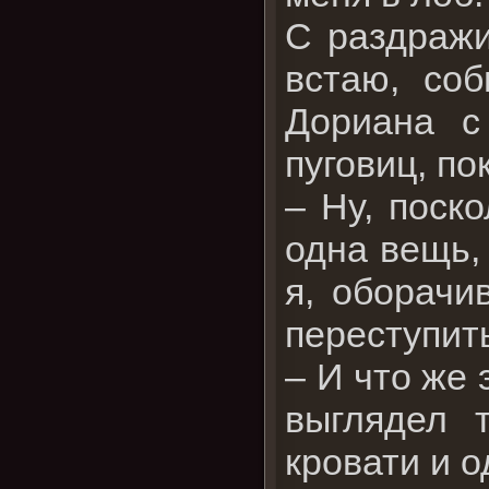
С раздражи
встаю, со
Дориана с
пуговиц, по
– Ну, поск
одна вещь,
я, оборачи
переступить
– И что же
выглядел 
кровати и о