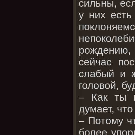
сильны, ес
у них есть
поклоняем
непоколеби
рождению, 
сейчас по
слабый и ж
головой, бу
– Как ты 
думает, что
– Потому ч
более упор