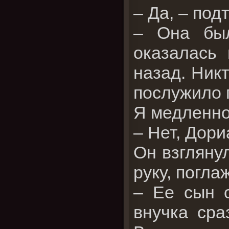
– Да, – под
– Она бы
оказалась 
назад. Ник
послужило 
Я медленно
– Нет, Дори
Он взгляну
руку, погла
– Ее сын 
внучка сра