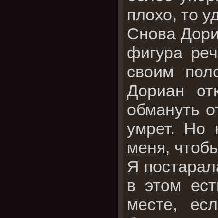
плохо, то у
Снова Дори
фигура реч
своим пол
Дориан от
обмануть о
умрет. Но 
меня, чтоб
Я постарала
в этом ест
месте, ес