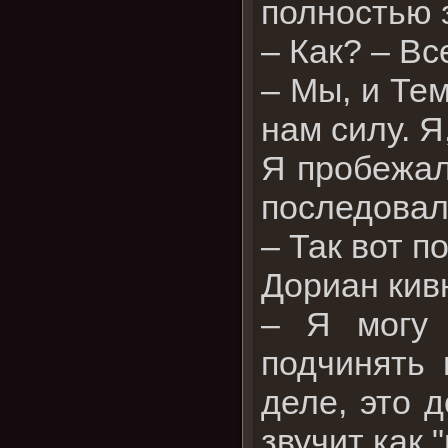
полностью 
– Как? – Вс
– Мы, и Те
нам силу. Я
Я пробежал
последовал
– Так вот п
Дориан кив
– Я могу 
подчинять 
деле, это 
звучит как 