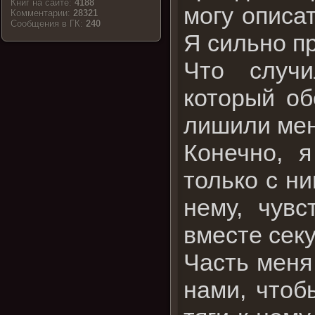
Книг на сайте:
4188
могу описат
Комментарии:
28321
Cообщения в ГК:
240
Я сильно пр
Что случи
который об
лишили меня
Конечно, 
только с н
нему, чув
вместе сек
Часть меня
нами, чтоб