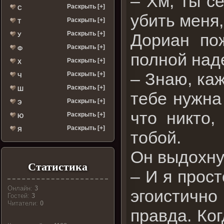
– Хм, ты с
Раскрыть [+]
С
убить меня,
Раскрыть [+]
Т
Раскрыть [+]
Дориан по
У
Раскрыть [+]
Ф
полной над
Раскрыть [+]
Х
– Знаю, ка
Раскрыть [+]
Ч
Раскрыть [+]
Ш
тебе нужна
Раскрыть [+]
Э
что никто,
Раскрыть [+]
Ю
Раскрыть [+]
Я
тобой.
Он выдохну
Статистика
– И я прост
Онлайн:
3
эгоистично
Гостей:
3
Читатели:
0
правда. Ког