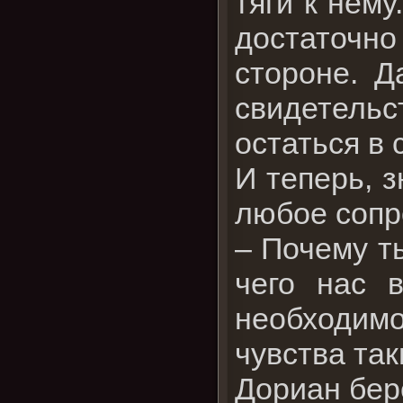
тяги к нему
достаточн
стороне. Д
свидетельс
остаться в 
И теперь, з
любое сопр
– Почему т
чего нас 
необходимо
чувства так
Дориан бере