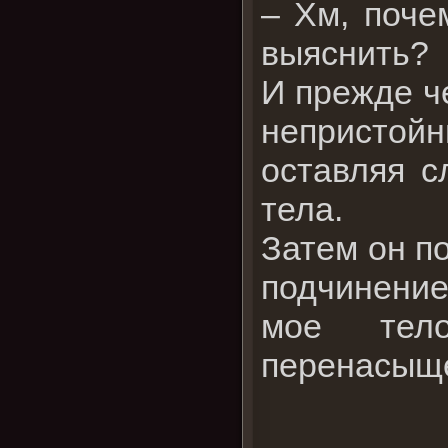
– Хм, поче
выяснить?
И прежде ч
непристой
оставляя с
тела.
Затем он п
подчинение
мое тел
перенасыще